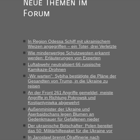
Neue Themen im
schnellsten?
Forum
„Wir sind mit unserem Wohnmobil, wie geplant am Montag
15.6. in Krakovets rüber. Sehr zeitig los gegen 5 Uhr in der
Früh. Mit sehr sehr wenig Verkehr, super bis zur Grenze. Nur
8 PKW vor der Schranke....“
In Region Odessa Schiff mit ukrainischem
Frank
in
Berichte und Reisetipps • Re: An welchem
Weizen angegriffen – ein Toter, drei Verletzte
Grenzübergang zwischen Polen und der Ukraine geht es am
Wie minderwertige Schutzwesten erkannt
schnellsten?
werden: Erläuterungen von Experten
„Gestern 6 Stunden warten vor der Grenze Richtung Polen
Luftabwehr neutralisiert 66 russische
Kamikaze-Drohnen
in Krakowez mit dem Kleinbus. Abfertigung ging dann
schnell da auch Passagiere mit EU-Pass dabei waren“
„Wir warten“: Sybiha bestätigte die Pläne der
Gesandten von Trump, in die Ukraine zu
reisen
Bernd D-UA
in
Berichte und Reisetipps • Re: An welchem
An der Front 261 Angriffe gemeldet, meiste
Grenzübergang zwischen Polen und der Ukraine geht es am
Angriffe in Richtung Pokrowsk und
schnellsten?
Kostjantyniwka abgewehrt
„Bin am Montag 15.6.26 um 8 Uhr in Urgyniw ausgereist,
Außenminister der Ukraine und
Aserbaidschans legen Blumen an
das erste Mal an einem Montagmorgen ca. 15 Fahrzeuge
Gedenkmauer für Gefallenen nieder
vor mir, bin sonst der Erste oder Zweite, egal, nach ca 20
Der ukrainische Botschafter: Polen bereitet
Minuten wurde dann die nächste Welle...“
das 50: Militärhilfepaket für die Ukraine vor
In Jaroslawl brennt Ölraffinerie nach
lev
in
Berichte und Reisetipps • Re: An welchem