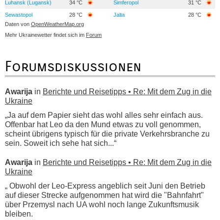
Luhansk (Lugansk)
34 °C
Simferopol
31 °C
Sewastopol
28 °C
Jalta
28 °C
Daten von
OpenWeatherMap.org
Mehr Ukrainewetter findet sich im
Forum
Forumsdiskussionen
Awarija
in
Berichte und Reisetipps • Re: Mit dem Zug in die
Ukraine
„Ja auf dem Papier sieht das wohl alles sehr einfach aus.
Offenbar hat Leo da den Mund etwas zu voll genommen,
scheint übrigens typisch für die private Verkehrsbranche zu
sein. Soweit ich sehe hat sich...“
Awarija
in
Berichte und Reisetipps • Re: Mit dem Zug in die
Ukraine
„ Obwohl der Leo-Express angeblich seit Juni den Betrieb
auf dieser Strecke aufgenommen hat wird die "Bahnfahrt"
über Przemysl nach UA wohl noch lange Zukunftsmusik
bleiben.