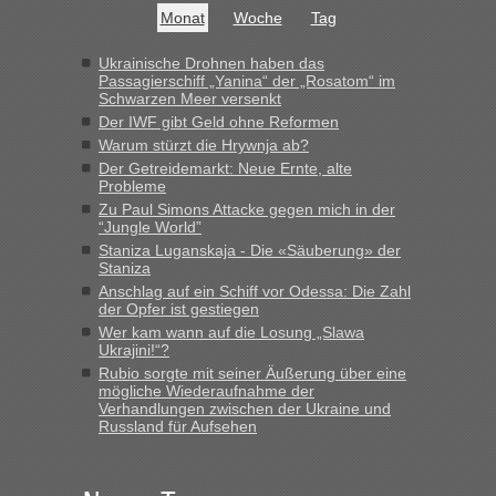
fast 11 Milliarden aufgedeckt
Monat
Woche
Tag
„Am besten wäre natürlich, wenn die Frau mit dabei ist.
Alleinreisende Männer stehen schließlich immer unter
Ukrainische Drohnen haben das
Passagierschiff „Yanina“ der „Rosatom“ im
Verdacht.“
Schwarzen Meer versenkt
Der IWF gibt Geld ohne Reformen
Frank
in
Recht, Visa und Dokumente • Re: Seit Anfang des
Warum stürzt die Hrywnja ab?
Jahres haben die Zollbeamten Verstöße im Wert von fast 11
Der Getreidemarkt: Neue Ernte, alte
Milliarden aufgedeckt
Probleme
„Kein Zoll. Du musst an sich nur sagen dass das privat ist
Zu Paul Simons Attacke gegen mich in der
und du nicht damit handeln willst. So lange das nicht
“Jungle World”
Originalverpackt ist und ersichlich das nicht neu sollte es
Staniza Luganskaja - Die «Säuberung» der
keine Probleme geben“
Staniza
Anschlag auf ein Schiff vor Odessa: Die Zahl
Eric
in
Recht, Visa und Dokumente • Deklaration
der Opfer ist gestiegen
gebrauchter Kleidung beim Zoll
Wer kam wann auf die Losung „Slawa
Ukrajini!“?
„Hallo Leute, ich weiß nicht, ob ich hier richtig bin mit meiner
Rubio sorgte mit seiner Äußerung über eine
Anfrage. Ich möchte 4 Umzugskartons mit gebrauchter
mögliche Wiederaufnahme der
Straßen Kleidung bei der Einreise in die Ukraine
Verhandlungen zwischen der Ukraine und
mitnehmen. Es ist gebrauchte Kleidung...“
Russland für Aufsehen
lev
in
Berichte und Reisetipps • Re: An welchem
Grenzübergang zwischen Polen und der Ukraine geht es am