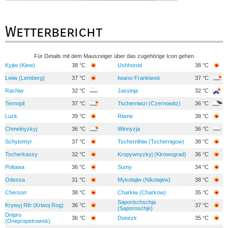
Wetterbericht
Für Details mit dem Mauszeiger über das zugehörige Icon gehen
Kyjiw (Kiew)
38 °C
Ushhorod
38 °C
Lwiw (Lemberg)
37 °C
Iwano-Frankiwsk
37 °C
Rachiw
32 °C
Jassinja
32 °C
Ternopil
37 °C
Tscherniwzi (Czernowitz)
36 °C
Luzk
39 °C
Riwne
38 °C
Chmelnyzkyj
36 °C
Winnyzja
36 °C
Schytomyr
37 °C
Tschernihiw (Tschernigow)
38 °C
Tscherkassy
32 °C
Kropywnyzkyj (Kirowograd)
36 °C
Poltawa
36 °C
Sumy
34 °C
Odessa
31 °C
Mykolajiw (Nikolajew)
38 °C
Cherson
38 °C
Charkiw (Charkow)
35 °C
Saporischschja
Krywyj Rih (Kriwoj Rog)
36 °C
37 °C
(Saporoschje)
Dnipro
36 °C
Donezk
35 °C
(Dnepropetrowsk)