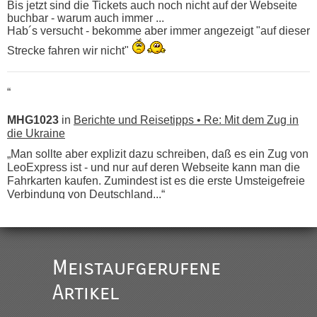
Bis jetzt sind die Tickets auch noch nicht auf der Webseite
buchbar - warum auch immer ...
Hab´s versucht - bekomme aber immer angezeigt "auf dieser
Strecke fahren wir nicht"
“
MHG1023
in
Berichte und Reisetipps • Re: Mit dem Zug in
die Ukraine
„Man sollte aber explizit dazu schreiben, daß es ein Zug von
LeoExpress ist - und nur auf deren Webseite kann man die
Fahrkarten kaufen. Zumindest ist es die erste Umsteigefreie
Verbindung von Deutschland...“
Eric
in
Recht, Visa und Dokumente • Re: Deklaration
gebrauchter Kleidung beim Zoll
„Vielen Dank, mit einem Briefchen meiner Frau im Gepäck
Meistaufgerufene
gab es keine Probleme“
Artikel
Anuleb
in
Recht, Visa und Dokumente • Re: Seit Anfang
des Jahres haben die Zollbeamten Verstöße im Wert von