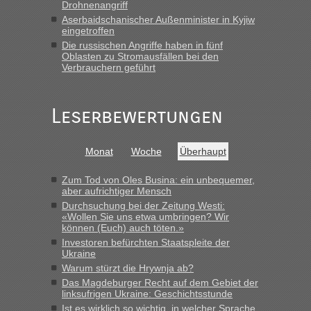
Drohnenangriff
Grenzübergang zwischen Polen und der Ukraine geht es am
Aserbaidschanischer Außenminister in Kyjiw
schnellsten?
eingetroffen
„Derzeit, ist es überall sehr voll an den Grenzen Ukraine/
Die russischen Angriffe haben in fünf
Oblasten zu Stromausfällen bei den
Polen. Zb. Krakovets 100 PKW ca. 10 h Wartezeit. Wollen
Verbrauchern geführt
Montag rüber, versuchen es sehr früh.“
Leserbewertungen
Monat
Woche
Überhaupt
Zum Tod von Oles Busina: ein unbequemer,
aber aufrichtiger Mensch
Durchsuchung bei der Zeitung Westi:
«Wollen Sie uns etwa umbringen? Wir
können (Euch) auch töten.»
Investoren befürchten Staatspleite der
Ukraine
Warum stürzt die Hrywnja ab?
Das Magdeburger Recht auf dem Gebiet der
linksufrigen Ukraine: Geschichtsstunde
Ist es wirklich so wichtig, in welcher Sprache