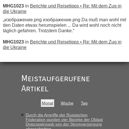
MHG1023
in
Berichte und Reisetipps • Re: Mit dem Zug in
die Ukraine
„изображение.png изображение.png Da muß man wohl mit
den Daten etwas herumspielen ... Da wird wohl noch nicht
täglich gefahren. Trotzdem Danke.“
MHG1023
in
Berichte und Reisetipps • Re: Mit dem Zug in
die Ukraine
„
Der Link zum Anbieter ist ja da.
Meistaufgerufene
Ist korrekt, aber ich finde man hätte trotzdem im Text gleich
darauf hinweisen können.
Artikel
War aber nicht "böse" gemeint ...
Bis jetzt sind die Tickets auch noch nicht auf der Webseite
buchbar - warum auch immer ...
Monat
Woche
Tag
Hab´s versucht - bekomme aber immer angezeigt "auf dieser
Strecke fahren wir nicht"
Durch die Angriffe der Russischen
Föderation wurden vier Bezirke der Oblast
Dnipropetrowsk von der Stromversorgung
abgeschnitten