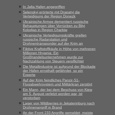
Jahres haben die Zollbeamten Verstöße im Wert von fast 11
In Jalta Hafen angegriffen
Milliarden aufgedeckt
Selenskyj erörterte mit Drapatyj die
„Kein Zoll. Du musst an sich nur sagen dass das privat ist
Verteidigung der Region Donezk
und du nicht damit handeln willst. So lange das nicht
Ukrainische Armee dementiert russische
Originalverpackt ist und ersichlich das nicht neu sollte es
Behauptungen über Vorrücken zu Bilyj
Kolodjas in Region Charkiw
keine Probleme geben“
Ukrainische Verteidigungskräfte greifen
russische Radarstation und
Eric
in
Recht, Visa und Dokumente • Deklaration
Drohnentransponder auf der Krim an
gebrauchter Kleidung beim Zoll
Fiktive Kraftstoffkäufe in Höhe von mehreren
„Hallo Leute, ich weiß nicht, ob ich hier richtig bin mit meiner
Millionen Hrywnja: Ein
Großhandelsunternehmen wurde zur
Anfrage. Ich möchte 4 Umzugskartons mit gebrauchter
Nachzahlung von Steuern verpflichtet
Straßen Kleidung bei der Einreise in die Ukraine
Die Metallindustrie ist aufgrund der Blockade
mitnehmen. Es ist gebrauchte Kleidung...“
der Häfen ernsthaft gefährdet, so ein
Experte
lev
in
Berichte und Reisetipps • Re: An welchem
Auf der Krim feindliches Panzir-S1-
Grenzübergang zwischen Polen und der Ukraine geht es am
Flugabwehrsystem und Militärkran zerstört
schnellsten?
Ein Mann, der bei dem Beschuss von Kiew
am 5. August verletzt worden war, ist
„Wir sind mit unserem Wohnmobil, wie geplant am Montag
verstorben
15.6. in Krakovets rüber. Sehr zeitig los gegen 5 Uhr in der
Lager von Wildberries in Jekaterinburg nach
Früh. Mit sehr sehr wenig Verkehr, super bis zur Grenze. Nur
Drohnenangriff in Brand
8 PKW vor der Schranke....“
An der Front 233 Angriffe gemeldet, meiste