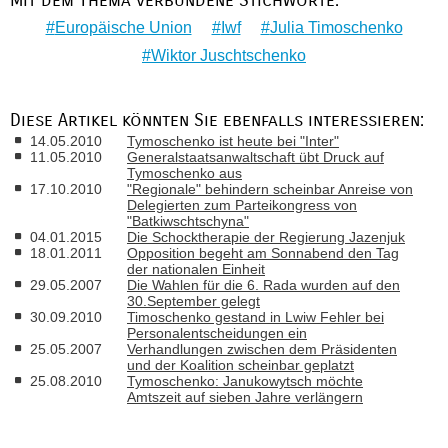
Mit dem Thema verbundene Stichworte:
Europäische Union
Iwf
Julia Timoschenko
Wiktor Juschtschenko
Diese Artikel könnten Sie ebenfalls interessieren:
14.05.2010
Tymoschenko ist heute bei "Inter"
11.05.2010
Generalstaatsanwaltschaft übt Druck auf
Tymoschenko aus
17.10.2010
"Regionale" behindern scheinbar Anreise von
Delegierten zum Parteikongress von
"Batkiwschtschyna"
04.01.2015
Die Schocktherapie der Regierung Jazenjuk
18.01.2011
Opposition begeht am Sonnabend den Tag
der nationalen Einheit
29.05.2007
Die Wahlen für die 6. Rada wurden auf den
30.September gelegt
30.09.2010
Timoschenko gestand in Lwiw Fehler bei
Personalentscheidungen ein
25.05.2007
Verhandlungen zwischen dem Präsidenten
und der Koalition scheinbar geplatzt
25.08.2010
Tymoschenko: Janukowytsch möchte
Amtszeit auf sieben Jahre verlängern