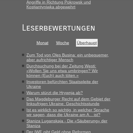
Angriffe in Richtung Pokrowsk und
Frank
in
Berichte und Reisetipps • Re: An welchem
Kostjantyniwka abgewehrt
Grenzübergang zwischen Polen und der Ukraine geht es am
schnellsten?
„Gestern 6 Stunden warten vor der Grenze Richtung Polen
Leserbewertungen
in Krakowez mit dem Kleinbus. Abfertigung ging dann
schnell da auch Passagiere mit EU-Pass dabei waren“
Monat
Woche
Überhaupt
Bernd D-UA
in
Berichte und Reisetipps • Re: An welchem
Grenzübergang zwischen Polen und der Ukraine geht es am
Zum Tod von Oles Busina: ein unbequemer,
schnellsten?
aber aufrichtiger Mensch
Durchsuchung bei der Zeitung Westi:
„Bin am Montag 15.6.26 um 8 Uhr in Urgyniw ausgereist,
«Wollen Sie uns etwa umbringen? Wir
das erste Mal an einem Montagmorgen ca. 15 Fahrzeuge
können (Euch) auch töten.»
vor mir, bin sonst der Erste oder Zweite, egal, nach ca 20
Investoren befürchten Staatspleite der
Minuten wurde dann die nächste Welle...“
Ukraine
Warum stürzt die Hrywnja ab?
lev
in
Berichte und Reisetipps • Re: An welchem
Das Magdeburger Recht auf dem Gebiet der
Grenzübergang zwischen Polen und der Ukraine geht es am
linksufrigen Ukraine: Geschichtsstunde
schnellsten?
Ist es wirklich so wichtig, in welcher Sprache
wir sagen, dass die Ukraine am A... ist?
„Derzeit, ist es überall sehr voll an den Grenzen Ukraine/
Staniza Luganskaja - Die «Säuberung» der
Polen. Zb. Krakovets 100 PKW ca. 10 h Wartezeit. Wollen
Staniza
Montag rüber, versuchen es sehr früh.“
Der IWF gibt Geld ohne Reformen