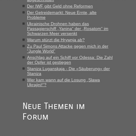
“
Der IWF gibt Geld ohne Reformen
Der Getreidemarkt: Neue Ernte, alte
MHG1023
in
Berichte und Reisetipps • Re: Mit dem Zug in
Probleme
die Ukraine
Ukrainische Drohnen haben das
Passagierschiff „Yanina“ der „Rosatom“ im
„Man sollte aber explizit dazu schreiben, daß es ein Zug von
Schwarzen Meer versenkt
LeoExpress ist - und nur auf deren Webseite kann man die
Warum stürzt die Hrywnja ab?
Fahrkarten kaufen. Zumindest ist es die erste Umsteigefreie
Verbindung von Deutschland...“
Zu Paul Simons Attacke gegen mich in der
“Jungle World”
Anschlag auf ein Schiff vor Odessa: Die Zahl
Eric
in
Recht, Visa und Dokumente • Re: Deklaration
der Opfer ist gestiegen
gebrauchter Kleidung beim Zoll
Staniza Luganskaja - Die «Säuberung» der
„Vielen Dank, mit einem Briefchen meiner Frau im Gepäck
Staniza
gab es keine Probleme“
Wer kam wann auf die Losung „Slawa
Ukrajini!“?
Anuleb
in
Recht, Visa und Dokumente • Re: Seit Anfang
des Jahres haben die Zollbeamten Verstöße im Wert von
fast 11 Milliarden aufgedeckt
Neue Themen im
„Am besten wäre natürlich, wenn die Frau mit dabei ist.
Forum
Alleinreisende Männer stehen schließlich immer unter
Verdacht.“
Frank
in
Recht, Visa und Dokumente • Re: Seit Anfang des