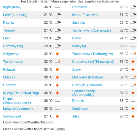
Für Details mit dem Mauszeiger über das zugehörige Icon gehen
Kyjiw (Kiew)
36 °C
Ushhorod
26 °C
Lwiw (Lemberg)
21 °C
Iwano-Frankiwsk
31 °C
Rachiw
22 °C
Jassinja
22 °C
Ternopil
27 °C
Tscherniwzi (Czernowitz)
32 °C
Luzk
23 °C
Riwne
24 °C
Chmelnyzkyj
29 °C
Winnyzja
30 °C
Schytomyr
32 °C
Tschernihiw (Tschernigow)
36 °C
Tscherkassy
32 °C
Kropywnyzkyj (Kirowograd)
36 °C
Poltawa
35 °C
Sumy
34 °C
Odessa
30 °C
Mykolajiw (Nikolajew)
37 °C
Cherson
35 °C
Charkiw (Charkow)
36 °C
Saporischschja
Krywyj Rih (Kriwoj Rog)
36 °C
37 °C
(Saporoschje)
Dnipro
36 °C
Donezk
35 °C
(Dnepropetrowsk)
Luhansk (Lugansk)
35 °C
Simferopol
32 °C
Sewastopol
27 °C
Jalta
27 °C
Daten von
OpenWeatherMap.org
Mehr Ukrainewetter findet sich im
Forum