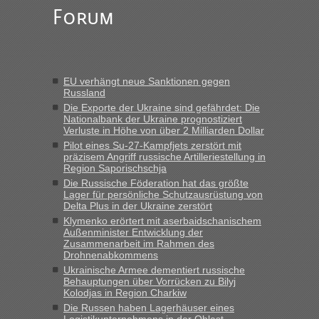
„Am besten wäre natürlich, wenn die Frau mit dabei ist.
Forum
Alleinreisende Männer stehen schließlich immer unter
Verdacht.“
Frank
in
Recht, Visa und Dokumente • Re: Seit Anfang des
Jahres haben die Zollbeamten Verstöße im Wert von fast 11
EU verhängt neue Sanktionen gegen
Milliarden aufgedeckt
Russland
„Kein Zoll. Du musst an sich nur sagen dass das privat ist
Die Exporte der Ukraine sind gefährdet: Die
und du nicht damit handeln willst. So lange das nicht
Nationalbank der Ukraine prognostiziert
Verluste in Höhe von über 2 Milliarden Dollar
Originalverpackt ist und ersichlich das nicht neu sollte es
Pilot eines Su-27-Kampfjets zerstört mit
keine Probleme geben“
präzisem Angriff russische Artilleriestellung in
Region Saporischschja
Eric
in
Recht, Visa und Dokumente • Deklaration
Die Russische Föderation hat das größte
gebrauchter Kleidung beim Zoll
Lager für persönliche Schutzausrüstung von
Delta Plus in der Ukraine zerstört
„Hallo Leute, ich weiß nicht, ob ich hier richtig bin mit meiner
Klymenko erörtert mit aserbaidschanischem
Anfrage. Ich möchte 4 Umzugskartons mit gebrauchter
Außenminister Entwicklung der
Straßen Kleidung bei der Einreise in die Ukraine
Zusammenarbeit im Rahmen des
mitnehmen. Es ist gebrauchte Kleidung...“
Drohnenabkommens
Ukrainische Armee dementiert russische
lev
in
Berichte und Reisetipps • Re: An welchem
Behauptungen über Vorrücken zu Bilyj
Grenzübergang zwischen Polen und der Ukraine geht es am
Kolodjas in Region Charkiw
schnellsten?
Die Russen haben Lagerhäuser eines
Logistikunternehmens in der Oblast