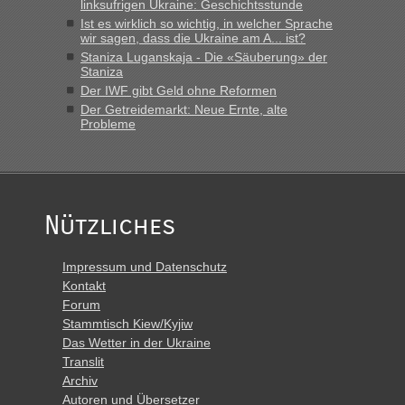
schnellsten?
linksufrigen Ukraine: Geschichtsstunde
Ist es wirklich so wichtig, in welcher Sprache
„Derzeit, ist es überall sehr voll an den Grenzen Ukraine/
wir sagen, dass die Ukraine am A... ist?
Polen. Zb. Krakovets 100 PKW ca. 10 h Wartezeit. Wollen
Staniza Luganskaja - Die «Säuberung» der
Montag rüber, versuchen es sehr früh.“
Staniza
Der IWF gibt Geld ohne Reformen
Der Getreidemarkt: Neue Ernte, alte
Probleme
Nützliches
Impressum und Datenschutz
Kontakt
Forum
Stammtisch Kiew/Kyjiw
Das Wetter in der Ukraine
Translit
Archiv
Autoren und Übersetzer