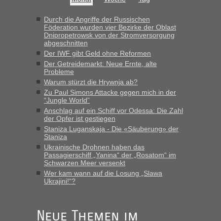
Hab´s versucht - bekomme aber immer angezeigt "auf dieser
Strecke fahren wir nicht"
Durch die Angriffe der Russischen
Föderation wurden vier Bezirke der Oblast
Dnipropetrowsk von der Stromversorgung
abgeschnitten
“
Der IWF gibt Geld ohne Reformen
Der Getreidemarkt: Neue Ernte, alte
MHG1023
in
Berichte und Reisetipps • Re: Mit dem Zug in
Probleme
die Ukraine
Warum stürzt die Hrywnja ab?
„Man sollte aber explizit dazu schreiben, daß es ein Zug von
Zu Paul Simons Attacke gegen mich in der
LeoExpress ist - und nur auf deren Webseite kann man die
“Jungle World”
Fahrkarten kaufen. Zumindest ist es die erste Umsteigefreie
Anschlag auf ein Schiff vor Odessa: Die Zahl
Verbindung von Deutschland...“
der Opfer ist gestiegen
Staniza Luganskaja - Die «Säuberung» der
Staniza
Eric
in
Recht, Visa und Dokumente • Re: Deklaration
gebrauchter Kleidung beim Zoll
Ukrainische Drohnen haben das
Passagierschiff „Yanina“ der „Rosatom“ im
„Vielen Dank, mit einem Briefchen meiner Frau im Gepäck
Schwarzen Meer versenkt
gab es keine Probleme“
Wer kam wann auf die Losung „Slawa
Ukrajini!“?
Anuleb
in
Recht, Visa und Dokumente • Re: Seit Anfang
des Jahres haben die Zollbeamten Verstöße im Wert von
fast 11 Milliarden aufgedeckt
Neue Themen im