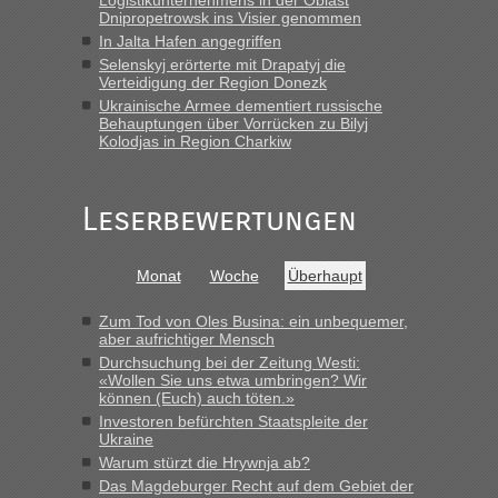
„Wir sind mit unserem Wohnmobil, wie geplant am Montag
Dnipropetrowsk ins Visier genommen
15.6. in Krakovets rüber. Sehr zeitig los gegen 5 Uhr in der
In Jalta Hafen angegriffen
Früh. Mit sehr sehr wenig Verkehr, super bis zur Grenze. Nur
Selenskyj erörterte mit Drapatyj die
8 PKW vor der Schranke....“
Verteidigung der Region Donezk
Ukrainische Armee dementiert russische
Frank
in
Berichte und Reisetipps • Re: An welchem
Behauptungen über Vorrücken zu Bilyj
Grenzübergang zwischen Polen und der Ukraine geht es am
Kolodjas in Region Charkiw
schnellsten?
„Gestern 6 Stunden warten vor der Grenze Richtung Polen
Leserbewertungen
in Krakowez mit dem Kleinbus. Abfertigung ging dann
schnell da auch Passagiere mit EU-Pass dabei waren“
Bernd D-UA
in
Berichte und Reisetipps • Re: An welchem
Monat
Woche
Überhaupt
Grenzübergang zwischen Polen und der Ukraine geht es am
schnellsten?
Zum Tod von Oles Busina: ein unbequemer,
aber aufrichtiger Mensch
„Bin am Montag 15.6.26 um 8 Uhr in Urgyniw ausgereist,
Durchsuchung bei der Zeitung Westi:
das erste Mal an einem Montagmorgen ca. 15 Fahrzeuge
«Wollen Sie uns etwa umbringen? Wir
vor mir, bin sonst der Erste oder Zweite, egal, nach ca 20
können (Euch) auch töten.»
Minuten wurde dann die nächste Welle...“
Investoren befürchten Staatspleite der
Ukraine
lev
in
Berichte und Reisetipps • Re: An welchem
Warum stürzt die Hrywnja ab?
Grenzübergang zwischen Polen und der Ukraine geht es am
Das Magdeburger Recht auf dem Gebiet der