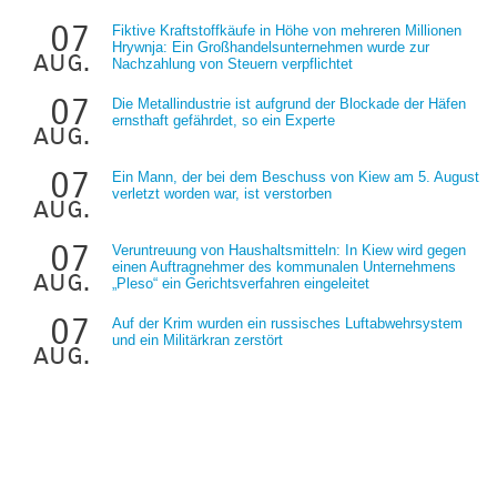
07
Fiktive Kraftstoffkäufe in Höhe von mehreren Millionen
Hrywnja: Ein Großhandelsunternehmen wurde zur
aug.
Nachzahlung von Steuern verpflichtet
07
Die Metallindustrie ist aufgrund der Blockade der Häfen
ernsthaft gefährdet, so ein Experte
aug.
07
Ein Mann, der bei dem Beschuss von Kiew am 5. August
verletzt worden war, ist verstorben
aug.
07
Veruntreuung von Haushaltsmitteln: In Kiew wird gegen
einen Auftragnehmer des kommunalen Unternehmens
aug.
„Pleso“ ein Gerichtsverfahren eingeleitet
07
Auf der Krim wurden ein russisches Luftabwehrsystem
und ein Militärkran zerstört
aug.