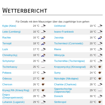
Wetterbericht
Für Details mit dem Mauszeiger über das zugehörige Icon gehen
Kyjiw (Kiew)
24 °C
Ushhorod
19 °C
Lwiw (Lemberg)
16 °C
Iwano-Frankiwsk
18 °C
Rachiw
16 °C
Jassinja
16 °C
Ternopil
18 °C
Tscherniwzi (Czernowitz)
20 °C
Luzk
17 °C
Riwne
18 °C
Chmelnyzkyj
18 °C
Winnyzja
21 °C
Schytomyr
20 °C
Tschernihiw (Tschernigow)
22 °C
Tscherkassy
25 °C
Kropywnyzkyj (Kirowograd)
25 °C
Poltawa
27 °C
Sumy
24 °C
Odessa
27 °C
Mykolajiw (Nikolajew)
27 °C
Cherson
26 °C
Charkiw (Charkow)
28 °C
Saporischschja
Krywyj Rih (Kriwoj Rog)
27 °C
29 °C
(Saporoschje)
Dnipro
28 °C
Donezk
30 °C
(Dnepropetrowsk)
Luhansk (Lugansk)
29 °C
Simferopol
22 °C