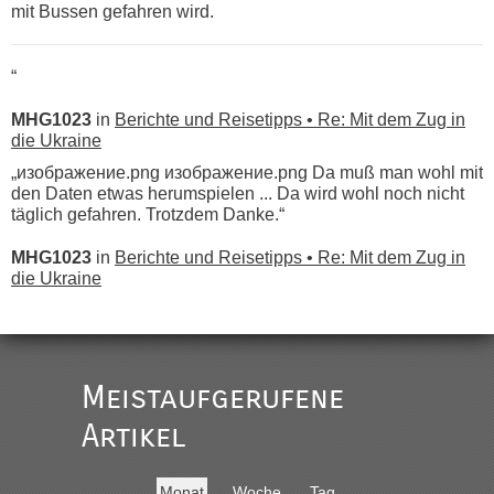
mit Bussen gefahren wird.
“
MHG1023
in
Berichte und Reisetipps • Re: Mit dem Zug in
die Ukraine
„изображение.png изображение.png Da muß man wohl mit
den Daten etwas herumspielen ... Da wird wohl noch nicht
täglich gefahren. Trotzdem Danke.“
MHG1023
in
Berichte und Reisetipps • Re: Mit dem Zug in
die Ukraine
„
Der Link zum Anbieter ist ja da.
Meistaufgerufene
Ist korrekt, aber ich finde man hätte trotzdem im Text gleich
darauf hinweisen können.
Artikel
War aber nicht "böse" gemeint ...
Bis jetzt sind die Tickets auch noch nicht auf der Webseite
buchbar - warum auch immer ...
Monat
Woche
Tag