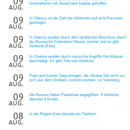
09
Unternehmen mit deutschem Kapital getroffen
aug.
09
In Odessa ist die Zahl der Verletzten auf acht Personen
gestiegen
aug.
09
In Odessa wurden durch den nächtlichen Beschuss durch
die Russische Föderation Häuser zerstört und es gibt
aug.
Verletzte (Foto)
09
In Charkiw wurden durch russische Angriffe Hochhäuser
beschädigt: Es gibt Tote und Verletzte
aug.
09
Putin wird keinen Sieg erringen, die Ukraine hat nicht vor,
sich aus dem Donbass zurückzuziehen, so Selenskyj
aug.
09
Die Russen haben Pawlohrad angegriffen: 9 Verletzte,
darunter 4 Kinder
aug.
08
In der Region Kiew brannte ein Tierheim
aug.