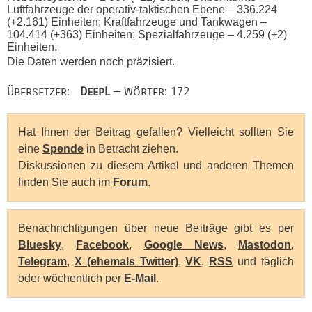
Luftfahrzeuge der operativ-taktischen Ebene – 336.224
(+2.161) Einheiten; Kraftfahrzeuge und Tankwagen –
104.414 (+363) Einheiten; Spezialfahrzeuge – 4.259 (+2)
Einheiten.
Die Daten werden noch präzisiert.
Übersetzer:
DeepL
— Wörter: 172
Hat Ihnen der Beitrag gefallen? Vielleicht sollten Sie
eine
Spende
in Betracht ziehen.
Diskussionen zu diesem Artikel und anderen Themen
finden Sie auch im
Forum
.
Benachrichtigungen über neue Beiträge gibt es per
Bluesky
,
Facebook
,
Google News
,
Mastodon
,
Telegram
,
X (ehemals Twitter)
,
VK
,
RSS
und täglich
oder wöchentlich per
E-Mail
.