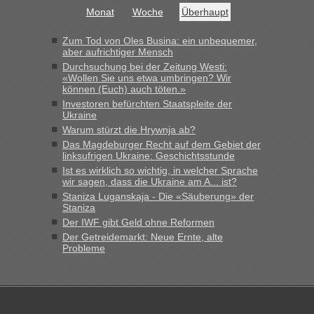
Monat
Woche
Überhaupt
Bernd D-UA
in
Berichte und Reisetipps • Re: An welchem
Grenzübergang zwischen Polen und der Ukraine geht es am
Zum Tod von Oles Busina: ein unbequemer,
schnellsten?
aber aufrichtiger Mensch
Durchsuchung bei der Zeitung Westi:
„Bin am Montag 15.6.26 um 8 Uhr in Urgyniw ausgereist,
«Wollen Sie uns etwa umbringen? Wir
das erste Mal an einem Montagmorgen ca. 15 Fahrzeuge
können (Euch) auch töten.»
vor mir, bin sonst der Erste oder Zweite, egal, nach ca 20
Investoren befürchten Staatspleite der
Minuten wurde dann die nächste Welle...“
Ukraine
Warum stürzt die Hrywnja ab?
lev
in
Berichte und Reisetipps • Re: An welchem
Das Magdeburger Recht auf dem Gebiet der
Grenzübergang zwischen Polen und der Ukraine geht es am
linksufrigen Ukraine: Geschichtsstunde
schnellsten?
Ist es wirklich so wichtig, in welcher Sprache
wir sagen, dass die Ukraine am A... ist?
„Derzeit, ist es überall sehr voll an den Grenzen Ukraine/
Staniza Luganskaja - Die «Säuberung» der
Polen. Zb. Krakovets 100 PKW ca. 10 h Wartezeit. Wollen
Staniza
Montag rüber, versuchen es sehr früh.“
Der IWF gibt Geld ohne Reformen
Der Getreidemarkt: Neue Ernte, alte
Probleme