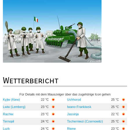
Wetterbericht
Für Details mit dem Mauszeiger über das zugehörige Icon gehen
Kyjiw (Kiew)
22 °C
Ushhorod
25 °C
Lwiw (Lemberg)
23 °C
Iwano-Frankiwsk
25 °C
Rachiw
23 °C
Jassinja
22 °C
Ternopil
24 °C
Tscherniwzi (Czernowitz)
25 °C
Luzk
24 °C
Riwne
23 °C