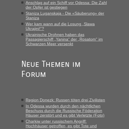
Fahrkarten kaufen. Zumindest ist es die erste Umsteigefreie
Anschlag auf ein Schiff vor Odessa: Die Zahl
Verbindung von Deutschland...“
der Opfer ist gestiegen
Staniza Luganskaja - Die «Säuberung» der
Staniza
Eric
in
Recht, Visa und Dokumente • Re: Deklaration
gebrauchter Kleidung beim Zoll
Wer kam wann auf die Losung „Slawa
Ukrajini!“?
„Vielen Dank, mit einem Briefchen meiner Frau im Gepäck
Ukrainische Drohnen haben das
gab es keine Probleme“
Passagierschiff „Yanina“ der „Rosatom“ im
Schwarzen Meer versenkt
Anuleb
in
Recht, Visa und Dokumente • Re: Seit Anfang
des Jahres haben die Zollbeamten Verstöße im Wert von
fast 11 Milliarden aufgedeckt
Neue Themen im
„Am besten wäre natürlich, wenn die Frau mit dabei ist.
Forum
Alleinreisende Männer stehen schließlich immer unter
Verdacht.“
Frank
in
Recht, Visa und Dokumente • Re: Seit Anfang des
Jahres haben die Zollbeamten Verstöße im Wert von fast 11
Region Donezk: Russen töten drei Zivilisten
Milliarden aufgedeckt
In Odessa wurden durch den nächtlichen
„Kein Zoll. Du musst an sich nur sagen dass das privat ist
Beschuss durch die Russische Föderation
und du nicht damit handeln willst. So lange das nicht
Häuser zerstört und es gibt Verletzte (Foto)
Originalverpackt ist und ersichlich das nicht neu sollte es
Charkiw unter russischem Angriff:
Hochhäuser getroffen, es gibt Tote und
keine Probleme geben“