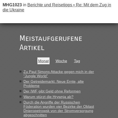
MHG1023
in
Berichte und Reisetipps • Re: Mit dem Zug in
die Ukraine
„
Der Link zum Anbieter ist ja da.
Meistaufgerufene
Ist korrekt, aber ich finde man hätte trotzdem im Text gleich
darauf hinweisen können.
Artikel
War aber nicht "böse" gemeint ...
Bis jetzt sind die Tickets auch noch nicht auf der Webseite
buchbar - warum auch immer ...
Monat
Woche
Tag
Hab´s versucht - bekomme aber immer angezeigt "auf dieser
Strecke fahren wir nicht"
Zu Paul Simons Attacke gegen mich in der
“Jungle World”
Der Getreidemarkt: Neue Ernte, alte
Probleme
“
Der IWF gibt Geld ohne Reformen
Warum stürzt die Hrywnja ab?
MHG1023
in
Berichte und Reisetipps • Re: Mit dem Zug in
die Ukraine
Durch die Angriffe der Russischen
Föderation wurden vier Bezirke der Oblast
„Man sollte aber explizit dazu schreiben, daß es ein Zug von
Dnipropetrowsk von der Stromversorgung
LeoExpress ist - und nur auf deren Webseite kann man die
abgeschnitten