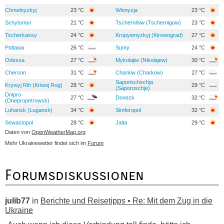
Chmelnyzkyj
23 °C
Winnyzja
23 °C
Schytomyr
21 °C
Tschernihiw (Tschernigow)
23 °C
Tscherkassy
24 °C
Kropywnyzkyj (Kirowograd)
27 °C
Poltawa
26 °C
Sumy
24 °C
Odessa
27 °C
Mykolajiw (Nikolajew)
30 °C
Cherson
31 °C
Charkiw (Charkow)
27 °C
Saporischschja
Krywyj Rih (Kriwoj Rog)
28 °C
29 °C
(Saporoschje)
Dnipro
27 °C
Donezk
32 °C
(Dnepropetrowsk)
Luhansk (Lugansk)
34 °C
Simferopol
32 °C
Sewastopol
28 °C
Jalta
29 °C
Daten von
OpenWeatherMap.org
Mehr Ukrainewetter findet sich im
Forum
Forumsdiskussionen
julib77
in
Berichte und Reisetipps • Re: Mit dem Zug in die
Ukraine