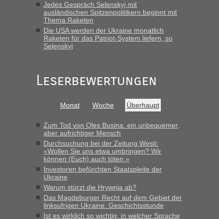
Jedes Gespräch Selenskyj mit
ausländischen Spitzenpolitikern beginnt mit
Frank
in
Berichte und Reisetipps • Re: An welchem
Thema Raketen
Grenzübergang zwischen Polen und der Ukraine geht es am
Die USA werden der Ukraine monatlich
schnellsten?
Raketen für das Patriot-System liefern, so
Selenskyj
„Gestern 6 Stunden warten vor der Grenze Richtung Polen
in Krakowez mit dem Kleinbus. Abfertigung ging dann
schnell da auch Passagiere mit EU-Pass dabei waren“
Leserbewertungen
Bernd D-UA
in
Berichte und Reisetipps • Re: An welchem
Grenzübergang zwischen Polen und der Ukraine geht es am
Monat
Woche
Überhaupt
schnellsten?
„Bin am Montag 15.6.26 um 8 Uhr in Urgyniw ausgereist,
Zum Tod von Oles Busina: ein unbequemer,
das erste Mal an einem Montagmorgen ca. 15 Fahrzeuge
aber aufrichtiger Mensch
vor mir, bin sonst der Erste oder Zweite, egal, nach ca 20
Durchsuchung bei der Zeitung Westi:
Minuten wurde dann die nächste Welle...“
«Wollen Sie uns etwa umbringen? Wir
können (Euch) auch töten.»
lev
in
Berichte und Reisetipps • Re: An welchem
Investoren befürchten Staatspleite der
Ukraine
Grenzübergang zwischen Polen und der Ukraine geht es am
schnellsten?
Warum stürzt die Hrywnja ab?
Das Magdeburger Recht auf dem Gebiet der
„Derzeit, ist es überall sehr voll an den Grenzen Ukraine/
linksufrigen Ukraine: Geschichtsstunde
Polen. Zb. Krakovets 100 PKW ca. 10 h Wartezeit. Wollen
Ist es wirklich so wichtig, in welcher Sprache