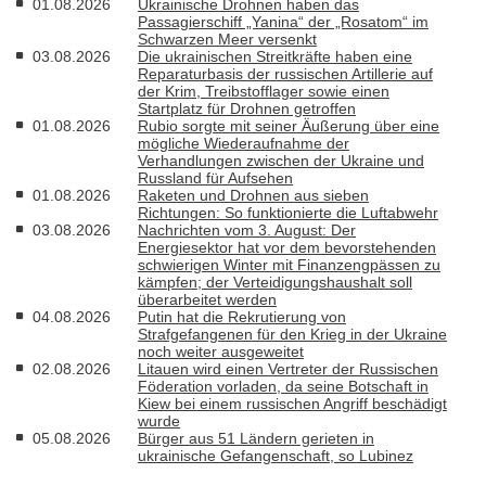
01.08.2026
Ukrainische Drohnen haben das
Passagierschiff „Yanina“ der „Rosatom“ im
Schwarzen Meer versenkt
03.08.2026
Die ukrainischen Streitkräfte haben eine
Reparaturbasis der russischen Artillerie auf
der Krim, Treibstofflager sowie einen
Startplatz für Drohnen getroffen
01.08.2026
Rubio sorgte mit seiner Äußerung über eine
mögliche Wiederaufnahme der
Verhandlungen zwischen der Ukraine und
Russland für Aufsehen
01.08.2026
Raketen und Drohnen aus sieben
Richtungen: So funktionierte die Luftabwehr
03.08.2026
Nachrichten vom 3. August: Der
Energiesektor hat vor dem bevorstehenden
schwierigen Winter mit Finanzengpässen zu
kämpfen; der Verteidigungshaushalt soll
überarbeitet werden
04.08.2026
Putin hat die Rekrutierung von
Strafgefangenen für den Krieg in der Ukraine
noch weiter ausgeweitet
02.08.2026
Litauen wird einen Vertreter der Russischen
Föderation vorladen, da seine Botschaft in
Kiew bei einem russischen Angriff beschädigt
wurde
05.08.2026
Bürger aus 51 Ländern gerieten in
ukrainische Gefangenschaft, so Lubinez