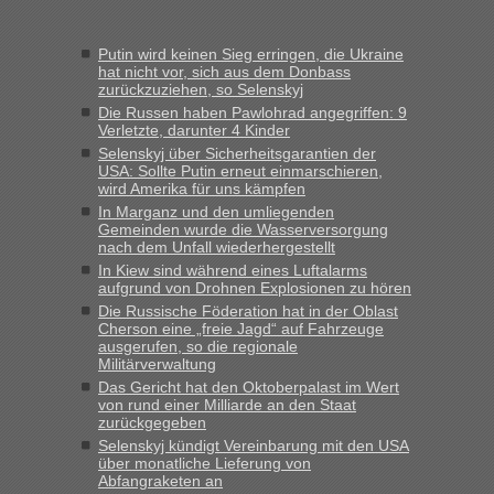
Frank
in
Recht, Visa und Dokumente • Re: Seit Anfang des
Jahres haben die Zollbeamten Verstöße im Wert von fast 11
Putin wird keinen Sieg erringen, die Ukraine
Milliarden aufgedeckt
hat nicht vor, sich aus dem Donbass
zurückzuziehen, so Selenskyj
„Kein Zoll. Du musst an sich nur sagen dass das privat ist
und du nicht damit handeln willst. So lange das nicht
Die Russen haben Pawlohrad angegriffen: 9
Verletzte, darunter 4 Kinder
Originalverpackt ist und ersichlich das nicht neu sollte es
Selenskyj über Sicherheitsgarantien der
keine Probleme geben“
USA: Sollte Putin erneut einmarschieren,
wird Amerika für uns kämpfen
Eric
in
Recht, Visa und Dokumente • Deklaration
In Marganz und den umliegenden
gebrauchter Kleidung beim Zoll
Gemeinden wurde die Wasserversorgung
nach dem Unfall wiederhergestellt
„Hallo Leute, ich weiß nicht, ob ich hier richtig bin mit meiner
In Kiew sind während eines Luftalarms
Anfrage. Ich möchte 4 Umzugskartons mit gebrauchter
aufgrund von Drohnen Explosionen zu hören
Straßen Kleidung bei der Einreise in die Ukraine
Die Russische Föderation hat in der Oblast
mitnehmen. Es ist gebrauchte Kleidung...“
Cherson eine „freie Jagd“ auf Fahrzeuge
ausgerufen, so die regionale
lev
in
Berichte und Reisetipps • Re: An welchem
Militärverwaltung
Grenzübergang zwischen Polen und der Ukraine geht es am
Das Gericht hat den Oktoberpalast im Wert
schnellsten?
von rund einer Milliarde an den Staat
zurückgegeben
„Wir sind mit unserem Wohnmobil, wie geplant am Montag
Selenskyj kündigt Vereinbarung mit den USA
15.6. in Krakovets rüber. Sehr zeitig los gegen 5 Uhr in der
über monatliche Lieferung von
Früh. Mit sehr sehr wenig Verkehr, super bis zur Grenze. Nur
Abfangraketen an
8 PKW vor der Schranke....“