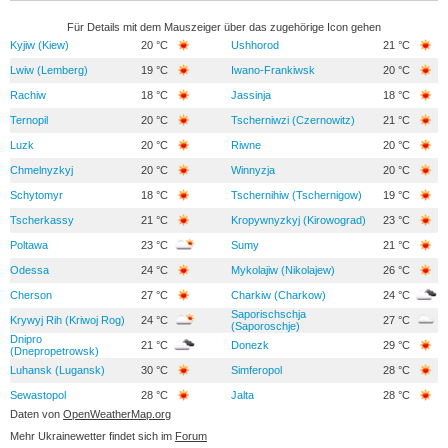
Für Details mit dem Mauszeiger über das zugehörige Icon gehen
Kyjiw (Kiew)
20 °C
Ushhorod
21 °C
Lwiw (Lemberg)
19 °C
Iwano-Frankiwsk
20 °C
Rachiw
18 °C
Jassinja
18 °C
Ternopil
20 °C
Tscherniwzi (Czernowitz)
21 °C
Luzk
20 °C
Riwne
20 °C
Chmelnyzkyj
20 °C
Winnyzja
20 °C
Schytomyr
18 °C
Tschernihiw (Tschernigow)
19 °C
Tscherkassy
21 °C
Kropywnyzkyj (Kirowograd)
23 °C
Poltawa
23 °C
Sumy
21 °C
Odessa
24 °C
Mykolajiw (Nikolajew)
26 °C
Cherson
27 °C
Charkiw (Charkow)
24 °C
Saporischschja
Krywyj Rih (Kriwoj Rog)
24 °C
27 °C
(Saporoschje)
Dnipro
21 °C
Donezk
29 °C
(Dnepropetrowsk)
Luhansk (Lugansk)
30 °C
Simferopol
28 °C
Sewastopol
28 °C
Jalta
28 °C
Daten von
OpenWeatherMap.org
Mehr Ukrainewetter findet sich im
Forum