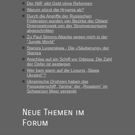
Der IWF gibt Geld ohne Reformen
“
Warum stürzt die Hrywnja ab?
Durch die Angriffe der Russischen
Föderation wurden vier Bezirke der Oblast
MHG1023
in
Berichte und Reisetipps • Re: Mit dem Zug in
Dnipropetrowsk von der Stromversorgung
die Ukraine
abgeschnitten
„Man sollte aber explizit dazu schreiben, daß es ein Zug von
Zu Paul Simons Attacke gegen mich in der
LeoExpress ist - und nur auf deren Webseite kann man die
“Jungle World”
Fahrkarten kaufen. Zumindest ist es die erste Umsteigefreie
Staniza Luganskaja - Die «Säuberung» der
Verbindung von Deutschland...“
Staniza
Anschlag auf ein Schiff vor Odessa: Die Zahl
der Opfer ist gestiegen
Eric
in
Recht, Visa und Dokumente • Re: Deklaration
gebrauchter Kleidung beim Zoll
Wer kam wann auf die Losung „Slawa
Ukrajini!“?
„Vielen Dank, mit einem Briefchen meiner Frau im Gepäck
Ukrainische Drohnen haben das
gab es keine Probleme“
Passagierschiff „Yanina“ der „Rosatom“ im
Schwarzen Meer versenkt
Anuleb
in
Recht, Visa und Dokumente • Re: Seit Anfang
des Jahres haben die Zollbeamten Verstöße im Wert von
fast 11 Milliarden aufgedeckt
Neue Themen im
„Am besten wäre natürlich, wenn die Frau mit dabei ist.
Forum
Alleinreisende Männer stehen schließlich immer unter
Verdacht.“