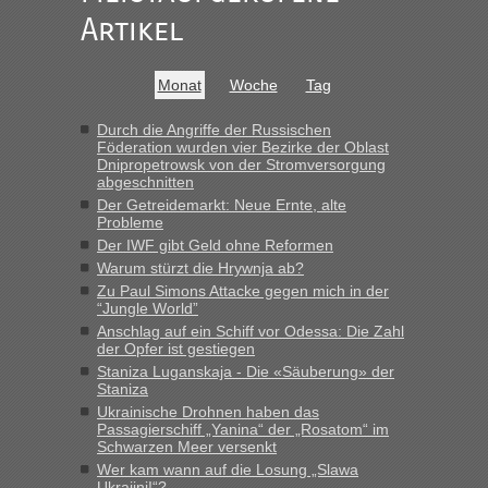
darauf hinweisen können.
Artikel
War aber nicht "böse" gemeint ...
Bis jetzt sind die Tickets auch noch nicht auf der Webseite
buchbar - warum auch immer ...
Monat
Woche
Tag
Hab´s versucht - bekomme aber immer angezeigt "auf dieser
Strecke fahren wir nicht"
Durch die Angriffe der Russischen
Föderation wurden vier Bezirke der Oblast
Dnipropetrowsk von der Stromversorgung
abgeschnitten
“
Der Getreidemarkt: Neue Ernte, alte
Probleme
MHG1023
in
Berichte und Reisetipps • Re: Mit dem Zug in
Der IWF gibt Geld ohne Reformen
die Ukraine
Warum stürzt die Hrywnja ab?
„Man sollte aber explizit dazu schreiben, daß es ein Zug von
Zu Paul Simons Attacke gegen mich in der
LeoExpress ist - und nur auf deren Webseite kann man die
“Jungle World”
Fahrkarten kaufen. Zumindest ist es die erste Umsteigefreie
Anschlag auf ein Schiff vor Odessa: Die Zahl
Verbindung von Deutschland...“
der Opfer ist gestiegen
Staniza Luganskaja - Die «Säuberung» der
Staniza
Eric
in
Recht, Visa und Dokumente • Re: Deklaration
gebrauchter Kleidung beim Zoll
Ukrainische Drohnen haben das
Passagierschiff „Yanina“ der „Rosatom“ im
„Vielen Dank, mit einem Briefchen meiner Frau im Gepäck
Schwarzen Meer versenkt
gab es keine Probleme“
Wer kam wann auf die Losung „Slawa
Ukrajini!“?