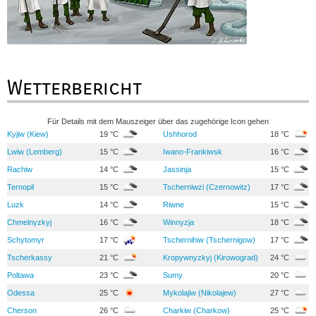
Wetterbericht
Für Details mit dem Mauszeiger über das zugehörige Icon gehen
Kyjiw (Kiew)
19 °C
Ushhorod
18 °C
Lwiw (Lemberg)
15 °C
Iwano-Frankiwsk
16 °C
Rachiw
14 °C
Jassinja
15 °C
Ternopil
15 °C
Tscherniwzi (Czernowitz)
17 °C
Luzk
14 °C
Riwne
15 °C
Chmelnyzkyj
16 °C
Winnyzja
18 °C
Schytomyr
17 °C
Tschernihiw (Tschernigow)
17 °C
Tscherkassy
21 °C
Kropywnyzkyj (Kirowograd)
24 °C
Poltawa
23 °C
Sumy
20 °C
Odessa
25 °C
Mykolajiw (Nikolajew)
27 °C
Cherson
26 °C
Charkiw (Charkow)
25 °C