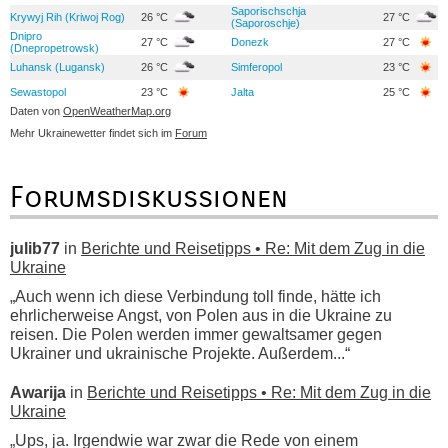
Saporischschja
Krywyj Rih (Kriwoj Rog)
26 °C
27 °C
(Saporoschje)
Dnipro
27 °C
Donezk
27 °C
(Dnepropetrowsk)
Luhansk (Lugansk)
26 °C
Simferopol
23 °C
Sewastopol
23 °C
Jalta
25 °C
Daten von
OpenWeatherMap.org
Mehr Ukrainewetter findet sich im
Forum
Forumsdiskussionen
julib77
in
Berichte und Reisetipps • Re: Mit dem Zug in die
Ukraine
„Auch wenn ich diese Verbindung toll finde, hätte ich
ehrlicherweise Angst, von Polen aus in die Ukraine zu
reisen. Die Polen werden immer gewaltsamer gegen
Ukrainer und ukrainische Projekte. Außerdem...“
Awarija
in
Berichte und Reisetipps • Re: Mit dem Zug in die
Ukraine
„Ups, ja. Irgendwie war zwar die Rede von einem