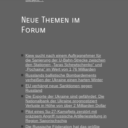
Anuleb
in
Recht, Visa und Dokumente • Re: Seit Anfang
des Jahres haben die Zollbeamten Verstöße im Wert von
fast 11 Milliarden aufgedeckt
Neue Themen im
„Am besten wäre natürlich, wenn die Frau mit dabei ist.
Forum
Alleinreisende Männer stehen schließlich immer unter
Verdacht.“
Frank
in
Recht, Visa und Dokumente • Re: Seit Anfang des
Jahres haben die Zollbeamten Verstöße im Wert von fast 11
Kiew sucht nach einem Auftragnehmer für
Milliarden aufgedeckt
die Sanierung der U-Bahn-Strecke zwischen
den Stationen „Taras Schewtschenko“ und
„Kein Zoll. Du musst an sich nur sagen dass das privat ist
„Pochaina“ im Wert von 1,76 Milliarden
und du nicht damit handeln willst. So lange das nicht
Russlands ballistische Bombardements
Originalverpackt ist und ersichlich das nicht neu sollte es
verheißen der Ukraine einen harten Winter
keine Probleme geben“
EU verhängt neue Sanktionen gegen
Russland
Eric
in
Recht, Visa und Dokumente • Deklaration
Die Exporte der Ukraine sind gefährdet: Die
gebrauchter Kleidung beim Zoll
Nationalbank der Ukraine prognostiziert
Verluste in Höhe von über 2 Milliarden Dollar
„Hallo Leute, ich weiß nicht, ob ich hier richtig bin mit meiner
Pilot eines Su-27-Kampfjets zerstört mit
Anfrage. Ich möchte 4 Umzugskartons mit gebrauchter
präzisem Angriff russische Artilleriestellung in
Straßen Kleidung bei der Einreise in die Ukraine
Region Saporischschja
mitnehmen. Es ist gebrauchte Kleidung...“
Die Russische Föderation hat das größte