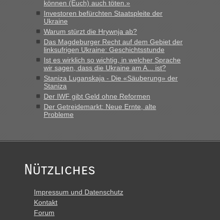
Minuten wurde dann die nächste Welle...“
können (Euch) auch töten.»
Investoren befürchten Staatspleite der
lev
in
Berichte und Reisetipps • Re: An welchem
Ukraine
Grenzübergang zwischen Polen und der Ukraine geht es am
Warum stürzt die Hrywnja ab?
schnellsten?
Das Magdeburger Recht auf dem Gebiet der
linksufrigen Ukraine: Geschichtsstunde
„Derzeit, ist es überall sehr voll an den Grenzen Ukraine/
Ist es wirklich so wichtig, in welcher Sprache
Polen. Zb. Krakovets 100 PKW ca. 10 h Wartezeit. Wollen
wir sagen, dass die Ukraine am A... ist?
Montag rüber, versuchen es sehr früh.“
Staniza Luganskaja - Die «Säuberung» der
Staniza
Der IWF gibt Geld ohne Reformen
Der Getreidemarkt: Neue Ernte, alte
Probleme
Nützliches
Impressum und Datenschutz
Kontakt
Forum