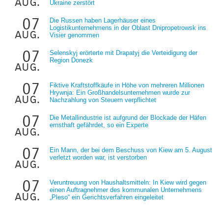
aug.
Ukraine zerstört
07
Die Russen haben Lagerhäuser eines
Logistikunternehmens in der Oblast Dnipropetrowsk ins
aug.
Visier genommen
07
Selenskyj erörterte mit Drapatyj die Verteidigung der
Region Donezk
aug.
07
Fiktive Kraftstoffkäufe in Höhe von mehreren Millionen
Hrywnja: Ein Großhandelsunternehmen wurde zur
aug.
Nachzahlung von Steuern verpflichtet
07
Die Metallindustrie ist aufgrund der Blockade der Häfen
ernsthaft gefährdet, so ein Experte
aug.
07
Ein Mann, der bei dem Beschuss von Kiew am 5. August
verletzt worden war, ist verstorben
aug.
07
Veruntreuung von Haushaltsmitteln: In Kiew wird gegen
einen Auftragnehmer des kommunalen Unternehmens
aug.
„Pleso“ ein Gerichtsverfahren eingeleitet