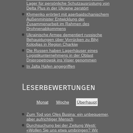
Lager für persönliche Schutzausrüstung von
lev
in
Berichte und Reisetipps • Re: An welchem
Delta Plus in der Ukraine zerstört
Grenzübergang zwischen Polen und der Ukraine geht es am
Klymenko erörtert mit aserbaidschanischem
schnellsten?
Außenminister Entwicklung der
Zusammenarbeit im Rahmen des
„Wir sind mit unserem Wohnmobil, wie geplant am Montag
Drohnenabkommens
15.6. in Krakovets rüber. Sehr zeitig los gegen 5 Uhr in der
Ukrainische Armee dementiert russische
Früh. Mit sehr sehr wenig Verkehr, super bis zur Grenze. Nur
Behauptungen über Vorrücken zu Bilyj
8 PKW vor der Schranke....“
Kolodjas in Region Charkiw
Die Russen haben Lagerhäuser eines
Frank
in
Berichte und Reisetipps • Re: An welchem
Logistikunternehmens in der Oblast
Grenzübergang zwischen Polen und der Ukraine geht es am
Dnipropetrowsk ins Visier genommen
schnellsten?
In Jalta Hafen angegriffen
„Gestern 6 Stunden warten vor der Grenze Richtung Polen
in Krakowez mit dem Kleinbus. Abfertigung ging dann
Leserbewertungen
schnell da auch Passagiere mit EU-Pass dabei waren“
Bernd D-UA
in
Berichte und Reisetipps • Re: An welchem
Monat
Woche
Überhaupt
Grenzübergang zwischen Polen und der Ukraine geht es am
schnellsten?
Zum Tod von Oles Busina: ein unbequemer,
„Bin am Montag 15.6.26 um 8 Uhr in Urgyniw ausgereist,
aber aufrichtiger Mensch
das erste Mal an einem Montagmorgen ca. 15 Fahrzeuge
Durchsuchung bei der Zeitung Westi:
vor mir, bin sonst der Erste oder Zweite, egal, nach ca 20
«Wollen Sie uns etwa umbringen? Wir