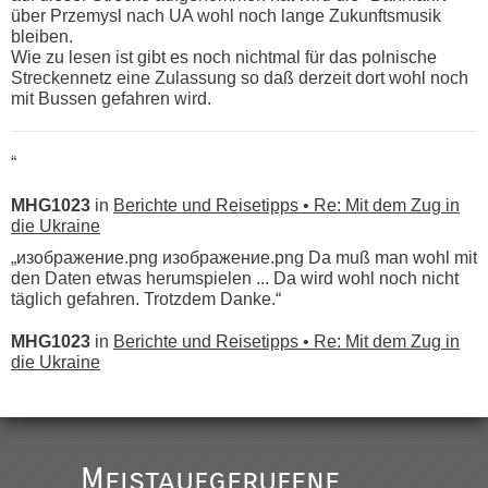
über Przemysl nach UA wohl noch lange Zukunftsmusik
bleiben.
Wie zu lesen ist gibt es noch nichtmal für das polnische
Streckennetz eine Zulassung so daß derzeit dort wohl noch
mit Bussen gefahren wird.
“
MHG1023
in
Berichte und Reisetipps • Re: Mit dem Zug in
die Ukraine
„изображение.png изображение.png Da muß man wohl mit
den Daten etwas herumspielen ... Da wird wohl noch nicht
täglich gefahren. Trotzdem Danke.“
MHG1023
in
Berichte und Reisetipps • Re: Mit dem Zug in
die Ukraine
„
Der Link zum Anbieter ist ja da.
Meistaufgerufene
Ist korrekt, aber ich finde man hätte trotzdem im Text gleich