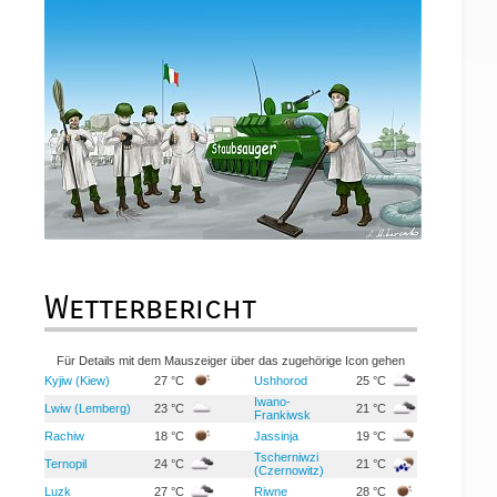
Wetterbericht
Für Details mit dem Mauszeiger über das zugehörige Icon gehen
Kyjiw (Kiew)
27 °C
Ushhorod
25 °C
Iwano-
Lwiw (Lemberg)
23 °C
21 °C
Frankiwsk
Rachiw
18 °C
Jassinja
19 °C
Tscherniwzi
Ternopil
24 °C
21 °C
(Czernowitz)
Luzk
27 °C
Riwne
28 °C