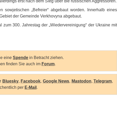
allerdings erst nach dem Sieg über die russischen Aggressoren.
n sowjetischen „Befreier“ abgebaut worden. Innerhalb eines
 Gebiet der Gemeinde Verkhovyna abgebaut.
 zum 300. Jahrestag der „Wiedervereinigung“ der Ukraine mit
Sie eine
Spende
in Betracht ziehen.
en finden Sie auch im
Forum
.
er
Bluesky
,
Facebook
,
Google News
,
Mastodon
,
Telegram
,
chentlich per
E-Mail
.