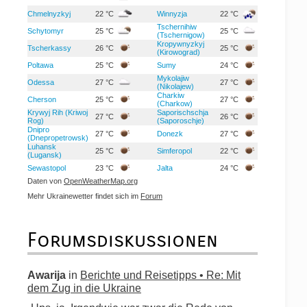
Chmelnyzkyj
22 °C
Winnyzja
22 °C
Tschernihiw
Schytomyr
25 °C
25 °C
(Tschernigow)
Kropywnyzkyj
Tscherkassy
26 °C
25 °C
(Kirowograd)
Poltawa
25 °C
Sumy
24 °C
Mykolajiw
Odessa
27 °C
27 °C
(Nikolajew)
Charkiw
Cherson
25 °C
27 °C
(Charkow)
Krywyj Rih (Kriwoj
Saporischschja
27 °C
26 °C
Rog)
(Saporoschje)
Dnipro
27 °C
Donezk
27 °C
(Dnepropetrowsk)
Luhansk
25 °C
Simferopol
22 °C
(Lugansk)
Sewastopol
23 °C
Jalta
24 °C
Daten von
OpenWeatherMap.org
Mehr Ukrainewetter findet sich im
Forum
Forumsdiskussionen
Awarija
in
Berichte und Reisetipps • Re: Mit
dem Zug in die Ukraine