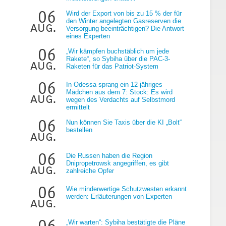
06
Wird der Export von bis zu 15 % der für
den Winter angelegten Gasreserven die
aug.
Versorgung beeinträchtigen? Die Antwort
eines Experten
06
„Wir kämpfen buchstäblich um jede
Rakete“, so Sybiha über die PAC-3-
aug.
Raketen für das Patriot-System
06
g
In Odessa sprang ein 12-jähriges
Mädchen aus dem 7: Stock: Es wird
aug.
wegen des Verdachts auf Selbstmord
ermittelt
06
Nun können Sie Taxis über die KI „Bolt“
bestellen
aug.
06
Die Russen haben die Region
Dnipropetrowsk angegriffen, es gibt
aug.
zahlreiche Opfer
06
Wie minderwertige Schutzwesten erkannt
werden: Erläuterungen von Experten
aug.
06
„Wir warten“: Sybiha bestätigte die Pläne