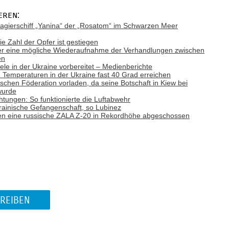
eren:
gierschiff „Yanina“ der „Rosatom“ im Schwarzen Meer
ie Zahl der Opfer ist gestiegen
ber eine mögliche Wiederaufnahme der Verhandlungen zwischen
en
Ziele in der Ukraine vorbereitet – Medienberichte
emperaturen in der Ukraine fast 40 Grad erreichen
ischen Föderation vorladen, da seine Botschaft in Kiew bei
wurde
tungen: So funktionierte die Luftabwehr
rainische Gefangenschaft, so Lubinez
n eine russische ZALA Z-20 in Rekordhöhe abgeschossen
REIBEN