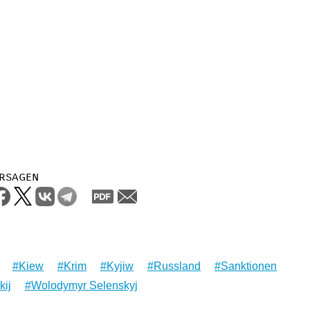
rsagen
Kiew
Krim
Kyjiw
Russland
Sanktionen
kij
Wolodymyr Selenskyj