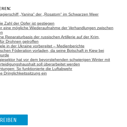
eren:
gierschiff „Yanina“ der „Rosatom“ im Schwarzen Meer
ie Zahl der Opfer ist gestiegen
ber eine mögliche Wiederaufnahme der Verhandlungen zwischen
en
ne Reparaturbasis der russischen Artillerie auf der Krim,
 für Drohnen getroffen
Ziele in der Ukraine vorbereitet – Medienberichte
ischen Föderation vorladen, da seine Botschaft in Kiew bei
wurde
giesektor hat vor dem bevorstehenden schwierigen Winter mit
teidigungshaushalt soll überarbeitet werden
tungen: So funktionierte die Luftabwehr
e Dringlichkeitssitzung ein
REIBEN