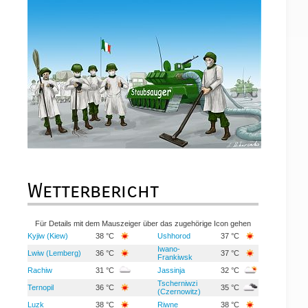
Wetterbericht
Für Details mit dem Mauszeiger über das zugehörige Icon gehen
Kyjiw (Kiew)
38 °C
Ushhorod
37 °C
Iwano-
Lwiw (Lemberg)
36 °C
37 °C
Frankiwsk
Rachiw
31 °C
Jassinja
32 °C
Tscherniwzi
Ternopil
36 °C
35 °C
(Czernowitz)
Luzk
38 °C
Riwne
38 °C