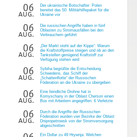
06
Der ukrainische Botschafter: Polen
bereitet das 50: Militärhilfepaket für die
aug.
Ukraine vor
06
Die russischen Angriffe haben in fünf
Oblasten zu Stromausfällen bei den
aug.
Verbrauchern geführt
06
„Der Markt steht auf der Kippe“: Warum
die Kraftstoffpreise steigen und ob an den
e
aug.
Tankstellen genügend Kraftstoff zur
Verfügung stehen wird
06
Sybiha begrüßte die Entscheidung
Schwedens, das Schiff der
aug.
„Schattenflotte“ der Russischen
Föderation an die Ukraine zu übergeben
06
Eine feindliche Drohne hat in
Komyschany in der Oblast Cherson einen
aug.
Bus mit Arbeitern angegriffen: 6 Verletzte
06
Durch die Angriffe der Russischen
Föderation wurden vier Bezirke der Oblast
aug.
Dnipropetrowsk von der Stromversorgung
abgeschnitten
06
Ein Dollar zu 49 Hrywnja: Welchen