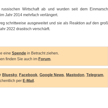
r russischen Wirtschaft ab und wurden seit dem Einmarsch
im Jahr 2014 mehrfach verlängert.
g schrittweise ausgeweitet und sie als Reaktion auf den groß
hr 2022 drastisch verschärft.
Sie eine
Spende
in Betracht ziehen.
en finden Sie auch im
Forum
.
er
Bluesky
,
Facebook
,
Google News
,
Mastodon
,
Telegram
,
chentlich per
E-Mail
.