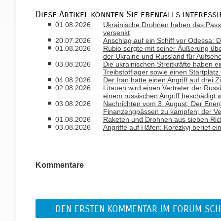
Diese Artikel könnten Sie ebenfalls interessi
01.08.2026
Ukrainische Drohnen haben das Passa
versenkt
20.07.2026
Anschlag auf ein Schiff vor Odessa: D
01.08.2026
Rubio sorgte mit seiner Äußerung ü
der Ukraine und Russland für Aufseh
03.08.2026
Die ukrainischen Streitkräfte haben ei
Treibstofflager sowie einen Startplatz
04.08.2026
Der Iran hatte einen Angriff auf drei 
02.08.2026
Litauen wird einen Vertreter der Russ
einem russischen Angriff beschädigt 
03.08.2026
Nachrichten vom 3. August: Der Ener
Finanzengpässen zu kämpfen; der Ver
01.08.2026
Raketen und Drohnen aus sieben Rich
03.08.2026
Angriffe auf Häfen: Korezkyj berief ein
Kommentare
DEN ERSTEN KOMMENTAR IM FORUM SCH