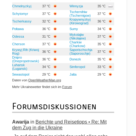
Chmelnyzkyj
37 °C
Winnyzja
35 °C
Tschernihiw
Schytomyr
37 °C
37 °C
(Tschernigow)
Kropywnyzkyj
Tscherkassy
32 °C
36 °C
(Kirowograd)
Poltawa
36 °C
Sumy
34 °C
Mykolajiw
Odessa
31 °C
37 °C
(Nikolajew)
Charkiw
Cherson
37 °C
35 °C
(Charkow)
Krywyj Rih (Kriwoj
Saporischschja
36 °C
37 °C
Rog)
(Saporoschje)
Dnipro
36 °C
Donezk
35 °C
(Dnepropetrowsk)
Luhansk
34 °C
Simferopol
33 °C
(Lugansk)
Sewastopol
29 °C
Jalta
29 °C
Daten von
OpenWeatherMap.org
Mehr Ukrainewetter findet sich im
Forum
Forumsdiskussionen
Awarija
in
Berichte und Reisetipps • Re: Mit
dem Zug in die Ukraine