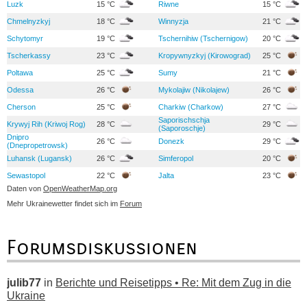
Luzk
15 °C
Riwne
15 °C
Chmelnyzkyj
18 °C
Winnyzja
21 °C
Schytomyr
19 °C
Tschernihiw (Tschernigow)
20 °C
Tscherkassy
23 °C
Kropywnyzkyj (Kirowograd)
25 °C
Poltawa
25 °C
Sumy
21 °C
Odessa
26 °C
Mykolajiw (Nikolajew)
26 °C
Cherson
25 °C
Charkiw (Charkow)
27 °C
Saporischschja
Krywyj Rih (Kriwoj Rog)
28 °C
29 °C
(Saporoschje)
Dnipro
26 °C
Donezk
29 °C
(Dnepropetrowsk)
Luhansk (Lugansk)
26 °C
Simferopol
20 °C
Sewastopol
22 °C
Jalta
23 °C
Daten von
OpenWeatherMap.org
Mehr Ukrainewetter findet sich im
Forum
Forumsdiskussionen
julib77
in
Berichte und Reisetipps • Re: Mit dem Zug in die
Ukraine