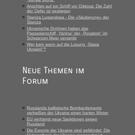
Fahrkarten kaufen. Zumindest ist es die erste Umsteigefreie
Anschlag auf ein Schiff vor Odessa: Die Zahl
Verbindung von Deutschland...“
der Opfer ist gestiegen
Staniza Luganskaja - Die «Säuberung» der
Staniza
Eric
in
Recht, Visa und Dokumente • Re: Deklaration
gebrauchter Kleidung beim Zoll
Ukrainische Drohnen haben das
Passagierschiff „Yanina“ der „Rosatom“ im
„Vielen Dank, mit einem Briefchen meiner Frau im Gepäck
Schwarzen Meer versenkt
gab es keine Probleme“
Wer kam wann auf die Losung „Slawa
Ukrajini!“?
Anuleb
in
Recht, Visa und Dokumente • Re: Seit Anfang
des Jahres haben die Zollbeamten Verstöße im Wert von
fast 11 Milliarden aufgedeckt
Neue Themen im
„Am besten wäre natürlich, wenn die Frau mit dabei ist.
Forum
Alleinreisende Männer stehen schließlich immer unter
Verdacht.“
Frank
in
Recht, Visa und Dokumente • Re: Seit Anfang des
Jahres haben die Zollbeamten Verstöße im Wert von fast 11
Russlands ballistische Bombardements
Milliarden aufgedeckt
verheißen der Ukraine einen harten Winter
„Kein Zoll. Du musst an sich nur sagen dass das privat ist
EU verhängt neue Sanktionen gegen
und du nicht damit handeln willst. So lange das nicht
Russland
Originalverpackt ist und ersichlich das nicht neu sollte es
Die Exporte der Ukraine sind gefährdet: Die
Nationalbank der Ukraine prognostiziert