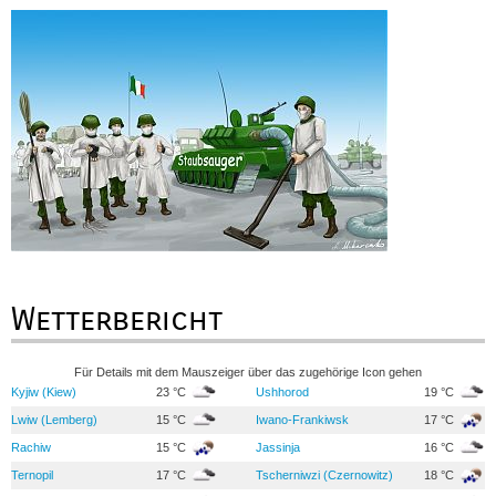
Wetterbericht
Für Details mit dem Mauszeiger über das zugehörige Icon gehen
Kyjiw (Kiew)
23 °C
Ushhorod
19 °C
Lwiw (Lemberg)
15 °C
Iwano-Frankiwsk
17 °C
Rachiw
15 °C
Jassinja
16 °C
Ternopil
17 °C
Tscherniwzi (Czernowitz)
18 °C