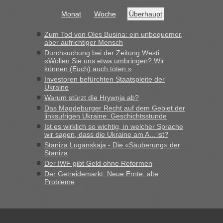
schnell da auch Passagiere mit EU-Pass dabei waren“
Monat
Woche
Überhaupt
Bernd D-UA
in
Berichte und Reisetipps • Re: An welchem
Grenzübergang zwischen Polen und der Ukraine geht es am
Zum Tod von Oles Busina: ein unbequemer,
schnellsten?
aber aufrichtiger Mensch
Durchsuchung bei der Zeitung Westi:
„Bin am Montag 15.6.26 um 8 Uhr in Urgyniw ausgereist,
«Wollen Sie uns etwa umbringen? Wir
das erste Mal an einem Montagmorgen ca. 15 Fahrzeuge
können (Euch) auch töten.»
vor mir, bin sonst der Erste oder Zweite, egal, nach ca 20
Investoren befürchten Staatspleite der
Minuten wurde dann die nächste Welle...“
Ukraine
Warum stürzt die Hrywnja ab?
lev
in
Berichte und Reisetipps • Re: An welchem
Das Magdeburger Recht auf dem Gebiet der
Grenzübergang zwischen Polen und der Ukraine geht es am
linksufrigen Ukraine: Geschichtsstunde
schnellsten?
Ist es wirklich so wichtig, in welcher Sprache
wir sagen, dass die Ukraine am A... ist?
„Derzeit, ist es überall sehr voll an den Grenzen Ukraine/
Staniza Luganskaja - Die «Säuberung» der
Polen. Zb. Krakovets 100 PKW ca. 10 h Wartezeit. Wollen
Staniza
Montag rüber, versuchen es sehr früh.“
Der IWF gibt Geld ohne Reformen
Der Getreidemarkt: Neue Ernte, alte
Probleme