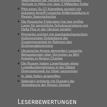
keine Probleme geben“
Verluste in Höhe von über 2 Milliarden Dollar
Pilot eines Su-27-Kampfjets zerstört mit
Eric
in
Recht, Visa und Dokumente • Deklaration
präzisem Angriff russische Artilleriestellung in
gebrauchter Kleidung beim Zoll
Region Saporischschja
„Hallo Leute, ich weiß nicht, ob ich hier richtig bin mit meiner
Die Russische Föderation hat das größte
Lager für persönliche Schutzausrüstung von
Anfrage. Ich möchte 4 Umzugskartons mit gebrauchter
Delta Plus in der Ukraine zerstört
Straßen Kleidung bei der Einreise in die Ukraine
Klymenko erörtert mit aserbaidschanischem
mitnehmen. Es ist gebrauchte Kleidung...“
Außenminister Entwicklung der
Zusammenarbeit im Rahmen des
lev
in
Berichte und Reisetipps • Re: An welchem
Drohnenabkommens
Grenzübergang zwischen Polen und der Ukraine geht es am
Ukrainische Armee dementiert russische
schnellsten?
Behauptungen über Vorrücken zu Bilyj
Kolodjas in Region Charkiw
„Wir sind mit unserem Wohnmobil, wie geplant am Montag
Die Russen haben Lagerhäuser eines
15.6. in Krakovets rüber. Sehr zeitig los gegen 5 Uhr in der
Logistikunternehmens in der Oblast
Früh. Mit sehr sehr wenig Verkehr, super bis zur Grenze. Nur
Dnipropetrowsk ins Visier genommen
8 PKW vor der Schranke....“
In Jalta Hafen angegriffen
Selenskyj erörterte mit Drapatyj die
Frank
in
Berichte und Reisetipps • Re: An welchem
Verteidigung der Region Donezk
Grenzübergang zwischen Polen und der Ukraine geht es am
schnellsten?
„Gestern 6 Stunden warten vor der Grenze Richtung Polen
Leserbewertungen
in Krakowez mit dem Kleinbus. Abfertigung ging dann