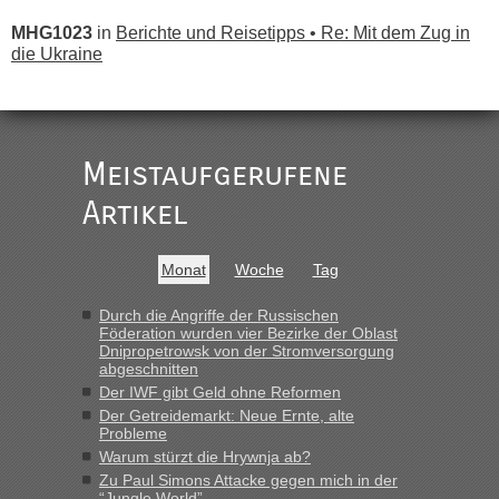
MHG1023
in
Berichte und Reisetipps • Re: Mit dem Zug in
die Ukraine
„
Der Link zum Anbieter ist ja da.
Meistaufgerufene
Ist korrekt, aber ich finde man hätte trotzdem im Text gleich
darauf hinweisen können.
Artikel
War aber nicht "böse" gemeint ...
Bis jetzt sind die Tickets auch noch nicht auf der Webseite
buchbar - warum auch immer ...
Monat
Woche
Tag
Hab´s versucht - bekomme aber immer angezeigt "auf dieser
Strecke fahren wir nicht"
Durch die Angriffe der Russischen
Föderation wurden vier Bezirke der Oblast
Dnipropetrowsk von der Stromversorgung
abgeschnitten
“
Der IWF gibt Geld ohne Reformen
Der Getreidemarkt: Neue Ernte, alte
MHG1023
in
Berichte und Reisetipps • Re: Mit dem Zug in
Probleme
die Ukraine
Warum stürzt die Hrywnja ab?
„Man sollte aber explizit dazu schreiben, daß es ein Zug von
Zu Paul Simons Attacke gegen mich in der
LeoExpress ist - und nur auf deren Webseite kann man die
“Jungle World”