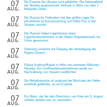
07
Die Exporte der Ukraine sind gefährdet: Die Nationalbank
der Ukraine prognostiziert Verluste in Höhe von über 2
aug.
Milliarden Dollar
07
Die Russische Föderation hat das größte Lager für
persönliche Schutzausrüstung von Delta Plus in der
aug.
Ukraine zerstört
07
Die Russen haben Lagerhäuser eines
Logistikunternehmens in der Oblast Dnipropetrowsk ins
aug.
Visier genommen
07
Selenskyj erörterte mit Drapatyj die Verteidigung der
Region Donezk
aug.
07
Fiktive Kraftstoffkäufe in Höhe von mehreren Millionen
Hrywnja: Ein Großhandelsunternehmen wurde zur
aug.
Nachzahlung von Steuern verpflichtet
07
Die Metallindustrie ist aufgrund der Blockade der Häfen
ernsthaft gefährdet, so ein Experte
aug.
07
Ein Mann, der bei dem Beschuss von Kiew am 5. August
verletzt worden war, ist verstorben
aug.