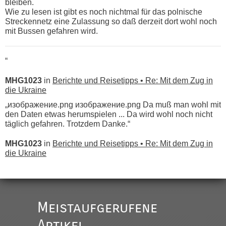
bleiben.
Wie zu lesen ist gibt es noch nichtmal für das polnische
Streckennetz eine Zulassung so daß derzeit dort wohl noch
mit Bussen gefahren wird.
“
MHG1023
in
Berichte und Reisetipps • Re: Mit dem Zug in
die Ukraine
„изображение.png изображение.png Da muß man wohl mit
den Daten etwas herumspielen ... Da wird wohl noch nicht
täglich gefahren. Trotzdem Danke.“
MHG1023
in
Berichte und Reisetipps • Re: Mit dem Zug in
die Ukraine
„
Der Link zum Anbieter ist ja da.
Meistaufgerufene
Ist korrekt, aber ich finde man hätte trotzdem im Text gleich
darauf hinweisen können.
Artikel