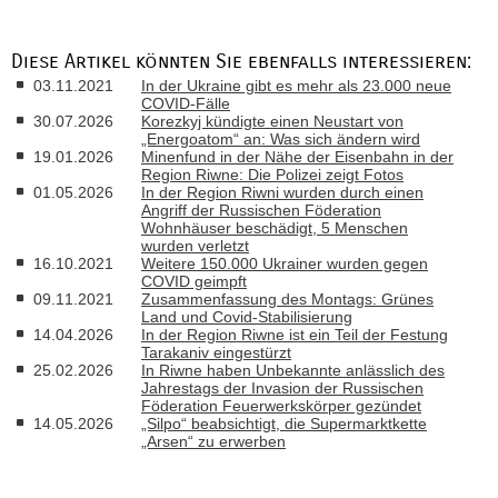
Diese Artikel könnten Sie ebenfalls interessieren:
03.11.2021
In der Ukraine gibt es mehr als 23.000 neue
COVID-Fälle
30.07.2026
Korezkyj kündigte einen Neustart von
„Energoatom“ an: Was sich ändern wird
19.01.2026
Minenfund in der Nähe der Eisenbahn in der
Region Riwne: Die Polizei zeigt Fotos
01.05.2026
In der Region Riwni wurden durch einen
Angriff der Russischen Föderation
Wohnhäuser beschädigt, 5 Menschen
wurden verletzt
16.10.2021
Weitere 150.000 Ukrainer wurden gegen
COVID geimpft
09.11.2021
Zusammenfassung des Montags: Grünes
Land und Covid-Stabilisierung
14.04.2026
In der Region Riwne ist ein Teil der Festung
Tarakaniv eingestürzt
25.02.2026
In Riwne haben Unbekannte anlässlich des
Jahrestags der Invasion der Russischen
Föderation Feuerwerkskörper gezündet
14.05.2026
„Silpo“ beabsichtigt, die Supermarktkette
„Arsen“ zu erwerben