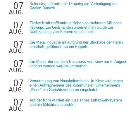
07
Selenskyj erörterte mit Drapatyj die Verteidigung der
Region Donezk
aug.
07
Fiktive Kraftstoffkäufe in Höhe von mehreren Millionen
Hrywnja: Ein Großhandelsunternehmen wurde zur
aug.
Nachzahlung von Steuern verpflichtet
07
Die Metallindustrie ist aufgrund der Blockade der Häfen
ernsthaft gefährdet, so ein Experte
aug.
07
Ein Mann, der bei dem Beschuss von Kiew am 5. August
verletzt worden war, ist verstorben
aug.
07
Veruntreuung von Haushaltsmitteln: In Kiew wird gegen
einen Auftragnehmer des kommunalen Unternehmens
aug.
„Pleso“ ein Gerichtsverfahren eingeleitet
07
Auf der Krim wurden ein russisches Luftabwehrsystem
und ein Militärkran zerstört
aug.