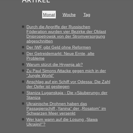
War aber nicht "böse" gemeint ...
Bis jetzt sind die Tickets auch noch nicht auf der Webseite
buchbar - warum auch immer ...
Monat
Woche
Tag
Hab´s versucht - bekomme aber immer angezeigt "auf dieser
Strecke fahren wir nicht"
Durch die Angriffe der Russischen
Föderation wurden vier Bezirke der Oblast
Dnipropetrowsk von der Stromversorgung
abgeschnitten
“
Der IWF gibt Geld ohne Reformen
Der Getreidemarkt: Neue Ernte, alte
MHG1023
in
Berichte und Reisetipps • Re: Mit dem Zug in
Probleme
die Ukraine
Warum stürzt die Hrywnja ab?
„Man sollte aber explizit dazu schreiben, daß es ein Zug von
Zu Paul Simons Attacke gegen mich in der
LeoExpress ist - und nur auf deren Webseite kann man die
“Jungle World”
Fahrkarten kaufen. Zumindest ist es die erste Umsteigefreie
Anschlag auf ein Schiff vor Odessa: Die Zahl
Verbindung von Deutschland...“
der Opfer ist gestiegen
Staniza Luganskaja - Die «Säuberung» der
Staniza
Eric
in
Recht, Visa und Dokumente • Re: Deklaration
gebrauchter Kleidung beim Zoll
Ukrainische Drohnen haben das
Passagierschiff „Yanina“ der „Rosatom“ im
„Vielen Dank, mit einem Briefchen meiner Frau im Gepäck
Schwarzen Meer versenkt
gab es keine Probleme“
Wer kam wann auf die Losung „Slawa
Ukrajini!“?
Anuleb
in
Recht, Visa und Dokumente • Re: Seit Anfang