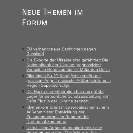
des Jahres haben die Zollbeamten Verstöße im Wert von
fast 11 Milliarden aufgedeckt
Neue Themen im
„Am besten wäre natürlich, wenn die Frau mit dabei ist.
Forum
Alleinreisende Männer stehen schließlich immer unter
Verdacht.“
Frank
in
Recht, Visa und Dokumente • Re: Seit Anfang des
Jahres haben die Zollbeamten Verstöße im Wert von fast 11
EU verhängt neue Sanktionen gegen
Milliarden aufgedeckt
Russland
„Kein Zoll. Du musst an sich nur sagen dass das privat ist
Die Exporte der Ukraine sind gefährdet: Die
und du nicht damit handeln willst. So lange das nicht
Nationalbank der Ukraine prognostiziert
Verluste in Höhe von über 2 Milliarden Dollar
Originalverpackt ist und ersichlich das nicht neu sollte es
Pilot eines Su-27-Kampfjets zerstört mit
keine Probleme geben“
präzisem Angriff russische Artilleriestellung in
Region Saporischschja
Eric
in
Recht, Visa und Dokumente • Deklaration
Die Russische Föderation hat das größte
gebrauchter Kleidung beim Zoll
Lager für persönliche Schutzausrüstung von
Delta Plus in der Ukraine zerstört
„Hallo Leute, ich weiß nicht, ob ich hier richtig bin mit meiner
Klymenko erörtert mit aserbaidschanischem
Anfrage. Ich möchte 4 Umzugskartons mit gebrauchter
Außenminister Entwicklung der
Straßen Kleidung bei der Einreise in die Ukraine
Zusammenarbeit im Rahmen des
mitnehmen. Es ist gebrauchte Kleidung...“
Drohnenabkommens
Ukrainische Armee dementiert russische
lev
in
Berichte und Reisetipps • Re: An welchem
Behauptungen über Vorrücken zu Bilyj