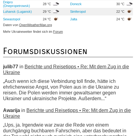
Dnipro
28 °C
Donezk
30 °C
(Dnepropetrowsk)
Luhansk (Lugansk)
29 °C
Simferopol
22 °C
Sewastopol
24 °C
Jalta
24 °C
Daten von
OpenWeatherMap.org
Mehr Ukrainewetter findet sich im
Forum
Forumsdiskussionen
julib77
in
Berichte und Reisetipps • Re: Mit dem Zug in die
Ukraine
„Auch wenn ich diese Verbindung toll finde, hätte ich
ehrlicherweise Angst, von Polen aus in die Ukraine zu
reisen. Die Polen werden immer gewaltsamer gegen
Ukrainer und ukrainische Projekte. Außerdem...“
Awarija
in
Berichte und Reisetipps • Re: Mit dem Zug in die
Ukraine
„Ups, ja. Irgendwie war zwar die Rede von einem
durchgängig buchbaren Fahrschein, aber das bedeutet in