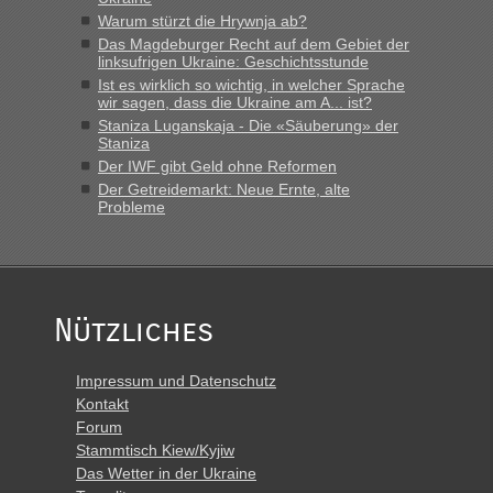
lev
in
Berichte und Reisetipps • Re: An welchem
Warum stürzt die Hrywnja ab?
Grenzübergang zwischen Polen und der Ukraine geht es am
Das Magdeburger Recht auf dem Gebiet der
schnellsten?
linksufrigen Ukraine: Geschichtsstunde
Ist es wirklich so wichtig, in welcher Sprache
„Derzeit, ist es überall sehr voll an den Grenzen Ukraine/
wir sagen, dass die Ukraine am A... ist?
Polen. Zb. Krakovets 100 PKW ca. 10 h Wartezeit. Wollen
Staniza Luganskaja - Die «Säuberung» der
Montag rüber, versuchen es sehr früh.“
Staniza
Der IWF gibt Geld ohne Reformen
Der Getreidemarkt: Neue Ernte, alte
Probleme
Nützliches
Impressum und Datenschutz
Kontakt
Forum
Stammtisch Kiew/Kyjiw
Das Wetter in der Ukraine