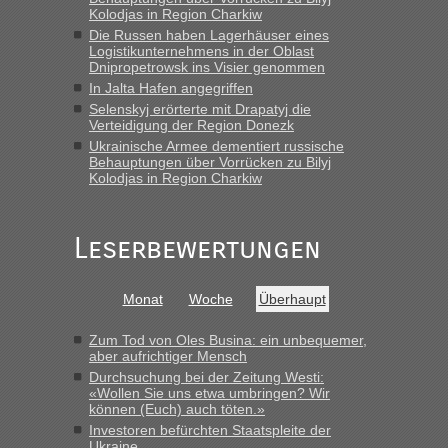
Grenzübergang zwischen Polen und der Ukraine geht es am
Kolodjas in Region Charkiw
schnellsten?
Die Russen haben Lagerhäuser eines
Logistikunternehmens in der Oblast
„Wir sind mit unserem Wohnmobil, wie geplant am Montag
Dnipropetrowsk ins Visier genommen
15.6. in Krakovets rüber. Sehr zeitig los gegen 5 Uhr in der
In Jalta Hafen angegriffen
Früh. Mit sehr sehr wenig Verkehr, super bis zur Grenze. Nur
Selenskyj erörterte mit Drapatyj die
8 PKW vor der Schranke....“
Verteidigung der Region Donezk
Ukrainische Armee dementiert russische
Frank
in
Berichte und Reisetipps • Re: An welchem
Behauptungen über Vorrücken zu Bilyj
Grenzübergang zwischen Polen und der Ukraine geht es am
Kolodjas in Region Charkiw
schnellsten?
„Gestern 6 Stunden warten vor der Grenze Richtung Polen
Leserbewertungen
in Krakowez mit dem Kleinbus. Abfertigung ging dann
schnell da auch Passagiere mit EU-Pass dabei waren“
Bernd D-UA
in
Berichte und Reisetipps • Re: An welchem
Monat
Woche
Überhaupt
Grenzübergang zwischen Polen und der Ukraine geht es am
schnellsten?
Zum Tod von Oles Busina: ein unbequemer,
aber aufrichtiger Mensch
„Bin am Montag 15.6.26 um 8 Uhr in Urgyniw ausgereist,
Durchsuchung bei der Zeitung Westi:
das erste Mal an einem Montagmorgen ca. 15 Fahrzeuge
«Wollen Sie uns etwa umbringen? Wir
vor mir, bin sonst der Erste oder Zweite, egal, nach ca 20
können (Euch) auch töten.»
Minuten wurde dann die nächste Welle...“
Investoren befürchten Staatspleite der
Ukraine