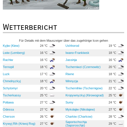
Wetterbericht
Für Details mit dem Mauszeiger über das zugehörige Icon gehen
Kyjiw (Kiew)
24 °C
Ushhorod
19 °C
Lwiw (Lemberg)
16 °C
Iwano-Frankiwsk
18 °C
Rachiw
16 °C
Jassinja
16 °C
Ternopil
18 °C
Tscherniwzi (Czernowitz)
20 °C
Luzk
17 °C
Riwne
18 °C
Chmelnyzkyj
18 °C
Winnyzja
21 °C
Schytomyr
20 °C
Tschernihiw (Tschernigow)
22 °C
Tscherkassy
25 °C
Kropywnyzkyj (Kirowograd)
25 °C
Poltawa
27 °C
Sumy
24 °C
Odessa
27 °C
Mykolajiw (Nikolajew)
27 °C
Cherson
26 °C
Charkiw (Charkow)
28 °C
Saporischschja
Krywyj Rih (Kriwoj Rog)
27 °C
29 °C
(Saporoschje)