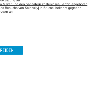
wka-Sitzung ab
m Militär und den Sanitätern kostenloses Benzin angeboten
es Besuchs von Selenskyj in Brüssel bekannt gegeben
dogan an
REIBEN