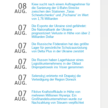
08
Kiew sucht nach einem Auftragnehmer für
die Sanierung der U-Bahn-Strecke
aug.
zwischen den Stationen „Taras
Schewtschenko“ und „Pochaina“ im Wert
von 1,76 Milliarden
07
Die Exporte der Ukraine sind gefährdet:
Die Nationalbank der Ukraine
aug.
prognostiziert Verluste in Höhe von über 2
g
Milliarden Dollar
07
Die Russische Föderation hat das größte
Lager für persönliche Schutzausrüstung
aug.
von Delta Plus in der Ukraine zerstört
07
Die Russen haben Lagerhäuser eines
Logistikunternehmens in der Oblast
aug.
Dnipropetrowsk ins Visier genommen
07
Selenskyj erörterte mit Drapatyj die
Verteidigung der Region Donezk
aug.
07
Fiktive Kraftstoffkäufe in Höhe von
mehreren Millionen Hrywnja: Ein
aug.
Großhandelsunternehmen wurde zur
Nachzahlung von Steuern verpflichtet