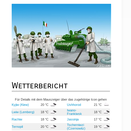
Wetterbericht
Für Details mit dem Mauszeiger über das zugehörige Icon gehen
Kyjiw (Kiew)
20 °C
Ushhorod
21 °C
Iwano-
Lwiw (Lemberg)
18 °C
18 °C
Frankiwsk
Rachiw
18 °C
Jassinja
17 °C
Tscherniwzi
Ternopil
20 °C
19 °C
(Czernowitz)