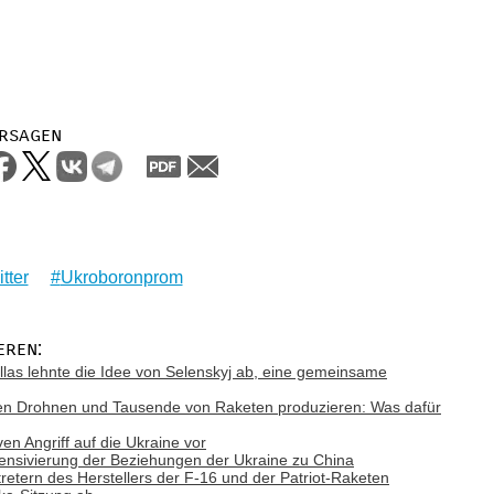
rsagen
tter
Ukroboronprom
eren:
Kallas lehnte die Idee von Selenskyj ab, eine gemeinsame
ionen Drohnen und Tausende von Raketen produzieren: Was dafür
n Angriff auf die Ukraine vor
tensivierung der Beziehungen der Ukraine zu China
rtretern des Herstellers der F-16 und der Patriot-Raketen