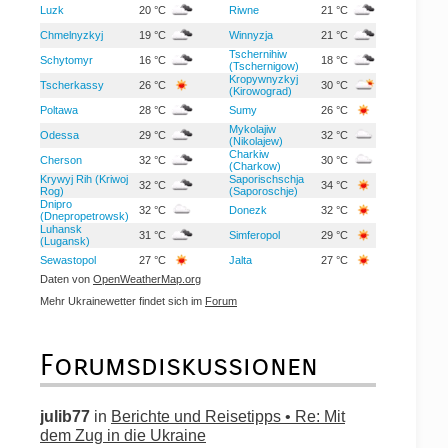
Luzk
20 °C
Riwne
21 °C
Chmelnyzkyj
19 °C
Winnyzja
21 °C
Tschernihiw
Schytomyr
16 °C
18 °C
(Tschernigow)
Kropywnyzkyj
Tscherkassy
26 °C
30 °C
(Kirowograd)
Poltawa
28 °C
Sumy
26 °C
Mykolajiw
Odessa
29 °C
32 °C
(Nikolajew)
Charkiw
Cherson
32 °C
30 °C
(Charkow)
Krywyj Rih (Kriwoj
Saporischschja
32 °C
34 °C
Rog)
(Saporoschje)
Dnipro
32 °C
Donezk
32 °C
(Dnepropetrowsk)
Luhansk
31 °C
Simferopol
29 °C
(Lugansk)
Sewastopol
27 °C
Jalta
27 °C
Daten von
OpenWeatherMap.org
Mehr Ukrainewetter findet sich im
Forum
Forumsdiskussionen
julib77
in
Berichte und Reisetipps • Re: Mit
dem Zug in die Ukraine