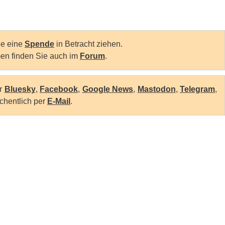
Sie eine
Spende
in Betracht ziehen.
en finden Sie auch im
Forum
.
er
Bluesky
,
Facebook
,
Google News
,
Mastodon
,
Telegram
,
chentlich per
E-Mail
.