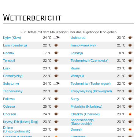
Wetterbericht
Für Details mit dem Mauszeiger über das zugehörige Icon gehen
Kyjiw (Kiew)
24 °C
Ushhorod
23 °C
Lwiw (Lemberg)
22 °C
Iwano-Frankiwsk
21 °C
Rachiw
17 °C
Jassinja
18 °C
Ternopil
22 °C
Tscherniwzi (Czernowitz)
21 °C
Luzk
23 °C
Riwne
23 °C
Chmelnyzkyj
22 °C
Winnyzja
21 °C
Schytomyr
24 °C
Tschernihiw (Tschernigow)
22 °C
Tscherkassy
22 °C
Kropywnyzkyj (Kirowograd)
22 °C
Poltawa
21 °C
Sumy
21 °C
Odessa
25 °C
Mykolajiw (Nikolajew)
24 °C
Cherson
24 °C
Charkiw (Charkow)
23 °C
Saporischschja
Krywyj Rih (Kriwoj Rog)
23 °C
23 °C
(Saporoschje)
Dnipro
23 °C
Donezk
24 °C
(Dnepropetrowsk)
Luhansk (Lugansk)
22 °C
Simferopol
20 °C