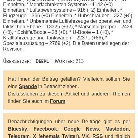
Einheiten, * Mehrfachraketen-Systeme – 1142 (+0)
Einheiten, * Luftabwehrsysteme – 916 (+2) Einheiten, *
Flugzeuge – 366 (+0) Einheiten, * Hubschrauber – 327 (+0)
Einheiten, * Unbemannte Luftfahrzeuge der operativen und
taktischen Ebene – 13325 (+32), * Marschflugkörper – 2424
(+0), * Schiffe/Boote – 28 (+0), * U-Boote – 1 (+0), *
Kraftfahrzeuge und Tankwagen – 22371 (+86), *
Spezialausrüstung – 2769 (+2). Die Daten unterliegen der
Revision.
Übersetzer:
DeepL
— Wörter: 213
Hat Ihnen der Beitrag gefallen? Vielleicht sollten Sie
eine
Spende
in Betracht ziehen.
Diskussionen zu diesem Artikel und anderen Themen
finden Sie auch im
Forum
.
Benachrichtigungen über neue Beiträge gibt es per
Bluesky
,
Facebook
,
Google News
,
Mastodon
,
Telegram
,
X (ehemals Twitter)
,
VK
,
RSS
und täglich