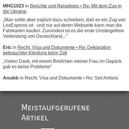
MHG1023
in
Berichte und Reisetipps • Re: Mit dem Zug in
die Ukraine
„Man sollte aber explizit dazu schreiben, daß es ein Zug von
LeoExpress ist - und nur auf deren Webseite kann man die
Fahrkarten kaufen. Zumindest ist es die erste Umsteigefreie
Verbindung von Deutschland...“
Eric
in
Recht, Visa und Dokumente • Re: Deklaration
gebrauchter Kleidung beim Zoll
„Vielen Dank, mit einem Briefchen meiner Frau im Gepäck
gab es keine Probleme“
Anuleb
in
Recht, Visa und Dokumente • Re: Seit Anfang
des Jahres haben die Zollbeamten Verstöße im Wert von
fast 11 Milliarden aufgedeckt
„Am besten wäre natürlich, wenn die Frau mit dabei ist.
Alleinreisende Männer stehen schließlich immer unter
Meistaufgerufene
Verdacht.“
Artikel
Frank
in
Recht, Visa und Dokumente • Re: Seit Anfang des
Jahres haben die Zollbeamten Verstöße im Wert von fast 11