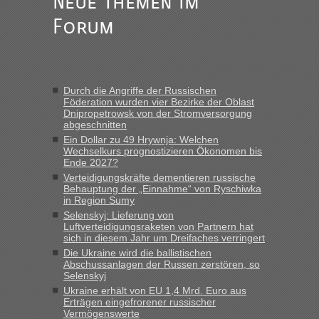
Neue Themen im
Grenzübergang zwischen Polen und der Ukraine geht es am
schnellsten?
Forum
„Gestern 6 Stunden warten vor der Grenze Richtung Polen
in Krakowez mit dem Kleinbus. Abfertigung ging dann
schnell da auch Passagiere mit EU-Pass dabei waren“
Durch die Angriffe der Russischen
Bernd D-UA
in
Berichte und Reisetipps • Re: An welchem
Föderation wurden vier Bezirke der Oblast
Grenzübergang zwischen Polen und der Ukraine geht es am
Dnipropetrowsk von der Stromversorgung
schnellsten?
abgeschnitten
Ein Dollar zu 49 Hrywnja: Welchen
„Bin am Montag 15.6.26 um 8 Uhr in Urgyniw ausgereist,
Wechselkurs prognostizieren Ökonomen bis
das erste Mal an einem Montagmorgen ca. 15 Fahrzeuge
Ende 2027?
vor mir, bin sonst der Erste oder Zweite, egal, nach ca 20
Verteidigungskräfte dementieren russische
Minuten wurde dann die nächste Welle...“
Behauptung der „Einnahme“ von Ryschiwka
in Region Sumy
lev
in
Berichte und Reisetipps • Re: An welchem
Selenskyj: Lieferung von
Grenzübergang zwischen Polen und der Ukraine geht es am
Luftverteidigungsraketen von Partnern hat
schnellsten?
sich in diesem Jahr um Dreifaches verringert
Die Ukraine wird die ballistischen
„Derzeit, ist es überall sehr voll an den Grenzen Ukraine/
Abschussanlagen der Russen zerstören, so
Polen. Zb. Krakovets 100 PKW ca. 10 h Wartezeit. Wollen
Selenskyj
Montag rüber, versuchen es sehr früh.“
Ukraine erhält von EU 1,4 Mrd. Euro aus
Erträgen eingefrorener russischer
Vermögenswerte