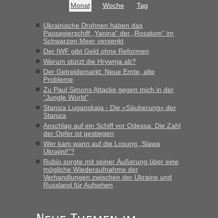
Milliarden aufgedeckt
Monat
Woche
Tag
„Kein Zoll. Du musst an sich nur sagen dass das privat ist
und du nicht damit handeln willst. So lange das nicht
Ukrainische Drohnen haben das
Passagierschiff „Yanina“ der „Rosatom“ im
Originalverpackt ist und ersichlich das nicht neu sollte es
Schwarzen Meer versenkt
keine Probleme geben“
Der IWF gibt Geld ohne Reformen
Warum stürzt die Hrywnja ab?
Eric
in
Recht, Visa und Dokumente • Deklaration
Der Getreidemarkt: Neue Ernte, alte
gebrauchter Kleidung beim Zoll
Probleme
„Hallo Leute, ich weiß nicht, ob ich hier richtig bin mit meiner
Zu Paul Simons Attacke gegen mich in der
Anfrage. Ich möchte 4 Umzugskartons mit gebrauchter
“Jungle World”
Straßen Kleidung bei der Einreise in die Ukraine
Staniza Luganskaja - Die «Säuberung» der
mitnehmen. Es ist gebrauchte Kleidung...“
Staniza
Anschlag auf ein Schiff vor Odessa: Die Zahl
lev
in
Berichte und Reisetipps • Re: An welchem
der Opfer ist gestiegen
Grenzübergang zwischen Polen und der Ukraine geht es am
Wer kam wann auf die Losung „Slawa
schnellsten?
Ukrajini!“?
Rubio sorgte mit seiner Äußerung über eine
„Wir sind mit unserem Wohnmobil, wie geplant am Montag
mögliche Wiederaufnahme der
15.6. in Krakovets rüber. Sehr zeitig los gegen 5 Uhr in der
Verhandlungen zwischen der Ukraine und
Früh. Mit sehr sehr wenig Verkehr, super bis zur Grenze. Nur
Russland für Aufsehen
8 PKW vor der Schranke....“
Frank
in
Berichte und Reisetipps • Re: An welchem