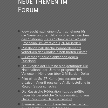
Neue Themen im
„Am besten wäre natürlich, wenn die Frau mit dabei ist.
Forum
Alleinreisende Männer stehen schließlich immer unter
Verdacht.“
Frank
in
Recht, Visa und Dokumente • Re: Seit Anfang des
Jahres haben die Zollbeamten Verstöße im Wert von fast 11
Kiew sucht nach einem Auftragnehmer für
Milliarden aufgedeckt
die Sanierung der U-Bahn-Strecke zwischen
den Stationen „Taras Schewtschenko“ und
„Kein Zoll. Du musst an sich nur sagen dass das privat ist
„Pochaina“ im Wert von 1,76 Milliarden
und du nicht damit handeln willst. So lange das nicht
Russlands ballistische Bombardements
Originalverpackt ist und ersichlich das nicht neu sollte es
verheißen der Ukraine einen harten Winter
keine Probleme geben“
EU verhängt neue Sanktionen gegen
Russland
Eric
in
Recht, Visa und Dokumente • Deklaration
Die Exporte der Ukraine sind gefährdet: Die
gebrauchter Kleidung beim Zoll
Nationalbank der Ukraine prognostiziert
Verluste in Höhe von über 2 Milliarden Dollar
„Hallo Leute, ich weiß nicht, ob ich hier richtig bin mit meiner
Pilot eines Su-27-Kampfjets zerstört mit
Anfrage. Ich möchte 4 Umzugskartons mit gebrauchter
präzisem Angriff russische Artilleriestellung in
Straßen Kleidung bei der Einreise in die Ukraine
Region Saporischschja
mitnehmen. Es ist gebrauchte Kleidung...“
Die Russische Föderation hat das größte
Lager für persönliche Schutzausrüstung von
lev
in
Berichte und Reisetipps • Re: An welchem
Delta Plus in der Ukraine zerstört
Grenzübergang zwischen Polen und der Ukraine geht es am
Klymenko erörtert mit aserbaidschanischem
schnellsten?
Außenminister Entwicklung der