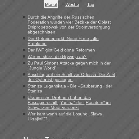
buchbar - warum auch immer ...
Monat
Woche
Tag
Hab´s versucht - bekomme aber immer angezeigt "auf dieser
Strecke fahren wir nicht"
Durch die Angriffe der Russischen
Föderation wurden vier Bezirke der Oblast
Dnipropetrowsk von der Stromversorgung
abgeschnitten
“
Der Getreidemarkt: Neue Ernte, alte
Probleme
MHG1023
in
Berichte und Reisetipps • Re: Mit dem Zug in
Der IWF gibt Geld ohne Reformen
die Ukraine
Warum stürzt die Hrywnja ab?
„Man sollte aber explizit dazu schreiben, daß es ein Zug von
Zu Paul Simons Attacke gegen mich in der
LeoExpress ist - und nur auf deren Webseite kann man die
“Jungle World”
Fahrkarten kaufen. Zumindest ist es die erste Umsteigefreie
Anschlag auf ein Schiff vor Odessa: Die Zahl
Verbindung von Deutschland...“
der Opfer ist gestiegen
Staniza Luganskaja - Die «Säuberung» der
Staniza
Eric
in
Recht, Visa und Dokumente • Re: Deklaration
gebrauchter Kleidung beim Zoll
Ukrainische Drohnen haben das
Passagierschiff „Yanina“ der „Rosatom“ im
„Vielen Dank, mit einem Briefchen meiner Frau im Gepäck
Schwarzen Meer versenkt
gab es keine Probleme“
Wer kam wann auf die Losung „Slawa
Ukrajini!“?
Anuleb
in
Recht, Visa und Dokumente • Re: Seit Anfang
des Jahres haben die Zollbeamten Verstöße im Wert von
fast 11 Milliarden aufgedeckt