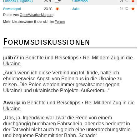
Luhansk (Lugansk)
25 °C
Simferopol
21 °C
Sewastopol
23 °C
Jalta
24 °C
Daten von
OpenWeatherMap.org
Mehr Ukrainewetter findet sich im
Forum
Forumsdiskussionen
julib77
in
Berichte und Reisetipps • Re: Mit dem Zug in die
Ukraine
„Auch wenn ich diese Verbindung toll finde, hätte ich
ehrlicherweise Angst, von Polen aus in die Ukraine zu
reisen. Die Polen werden immer gewaltsamer gegen
Ukrainer und ukrainische Projekte. Außerdem...“
Awarija
in
Berichte und Reisetipps • Re: Mit dem Zug in die
Ukraine
„Ups, ja. Irgendwie war zwar die Rede von einem
durchgängig buchbaren Fahrschein, aber das bedeutet in
der Tat wohl nicht auch zugleich eine unterbrechungsfreie
und bequeme Fahrt mit der Bahn. Schade“