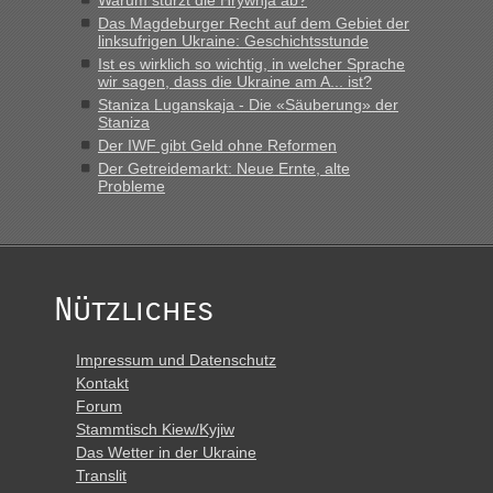
schnellsten?
Das Magdeburger Recht auf dem Gebiet der
linksufrigen Ukraine: Geschichtsstunde
„Derzeit, ist es überall sehr voll an den Grenzen Ukraine/
Ist es wirklich so wichtig, in welcher Sprache
Polen. Zb. Krakovets 100 PKW ca. 10 h Wartezeit. Wollen
wir sagen, dass die Ukraine am A... ist?
Montag rüber, versuchen es sehr früh.“
Staniza Luganskaja - Die «Säuberung» der
Staniza
Der IWF gibt Geld ohne Reformen
Der Getreidemarkt: Neue Ernte, alte
Probleme
Nützliches
Impressum und Datenschutz
Kontakt
Forum
Stammtisch Kiew/Kyjiw
Das Wetter in der Ukraine
Translit