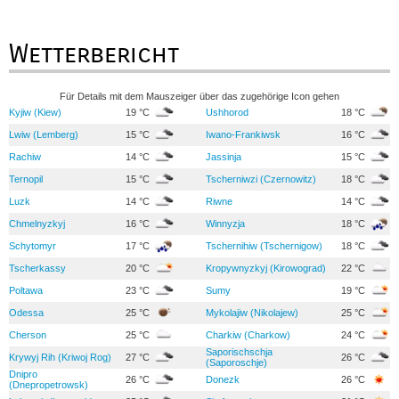
Wetterbericht
Für Details mit dem Mauszeiger über das zugehörige Icon gehen
Kyjiw (Kiew)
19 °C
Ushhorod
18 °C
Lwiw (Lemberg)
15 °C
Iwano-Frankiwsk
16 °C
Rachiw
14 °C
Jassinja
15 °C
Ternopil
15 °C
Tscherniwzi (Czernowitz)
18 °C
Luzk
14 °C
Riwne
14 °C
Chmelnyzkyj
16 °C
Winnyzja
18 °C
Schytomyr
17 °C
Tschernihiw (Tschernigow)
18 °C
Tscherkassy
20 °C
Kropywnyzkyj (Kirowograd)
22 °C
Poltawa
23 °C
Sumy
19 °C
Odessa
25 °C
Mykolajiw (Nikolajew)
25 °C
Cherson
25 °C
Charkiw (Charkow)
24 °C
Saporischschja
Krywyj Rih (Kriwoj Rog)
27 °C
26 °C
(Saporoschje)
Dnipro
26 °C
Donezk
26 °C
(Dnepropetrowsk)