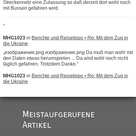
Streckennetz eine Zulassung so daß derzeit dort wohl noch
mit Bussen gefahren wird.
“
MHG1023
in
Berichte und Reisetipps • Re: Mit dem Zug in
die Ukraine
„изображение.png изображение.png Da muß man wohl mit
den Daten etwas herumspielen ... Da wird wohl noch nicht
täglich gefahren. Trotzdem Danke.“
MHG1023
in
Berichte und Reisetipps • Re: Mit dem Zug in
die Ukraine
„
Der Link zum Anbieter ist ja da.
Meistaufgerufene
Ist korrekt, aber ich finde man hätte trotzdem im Text gleich
darauf hinweisen können.
Artikel
War aber nicht "böse" gemeint ...
Bis jetzt sind die Tickets auch noch nicht auf der Webseite