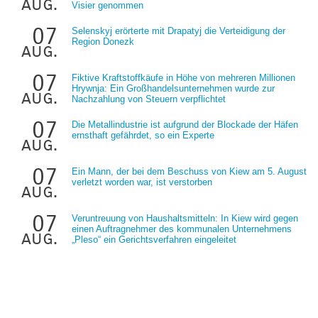
aug.
Visier genommen
07
Selenskyj erörterte mit Drapatyj die Verteidigung der
Region Donezk
aug.
07
Fiktive Kraftstoffkäufe in Höhe von mehreren Millionen
Hrywnja: Ein Großhandelsunternehmen wurde zur
aug.
Nachzahlung von Steuern verpflichtet
07
Die Metallindustrie ist aufgrund der Blockade der Häfen
ernsthaft gefährdet, so ein Experte
aug.
07
Ein Mann, der bei dem Beschuss von Kiew am 5. August
verletzt worden war, ist verstorben
aug.
07
Veruntreuung von Haushaltsmitteln: In Kiew wird gegen
einen Auftragnehmer des kommunalen Unternehmens
aug.
„Pleso“ ein Gerichtsverfahren eingeleitet