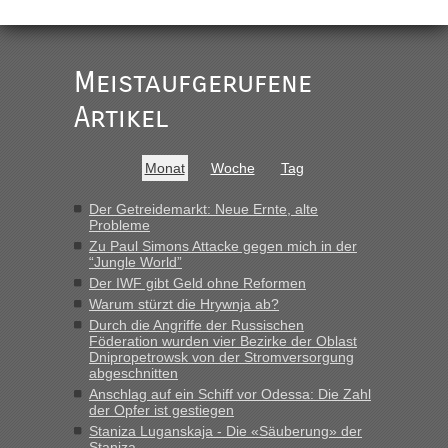
Deklaration gebrauchter Kleidung beim Zoll
„Vielen Dank, mit einem Briefchen meiner Frau im Gepäck
gab es keine Probleme“
Meistaufgerufene
Recht, Visa und Dokumente • Re: Seit
Artikel
Anuleb
in
Anfang des Jahres haben die Zollbeamten
Verstöße im Wert von fast 11 Milliarden
Monat
Woche
Tag
aufgedeckt
„Am besten wäre natürlich, wenn die Frau mit dabei ist.
Der Getreidemarkt: Neue Ernte, alte
Probleme
Alleinreisende Männer stehen schließlich immer unter
Zu Paul Simons Attacke gegen mich in der
Verdacht.“
“Jungle World”
Der IWF gibt Geld ohne Reformen
Recht, Visa und Dokumente • Re: Seit
Frank
in
Warum stürzt die Hrywnja ab?
Anfang des Jahres haben die Zollbeamten
Durch die Angriffe der Russischen
Verstöße im Wert von fast 11 Milliarden
Föderation wurden vier Bezirke der Oblast
aufgedeckt
Dnipropetrowsk von der Stromversorgung
abgeschnitten
„Kein Zoll. Du musst an sich nur sagen dass das privat ist
Anschlag auf ein Schiff vor Odessa: Die Zahl
und du nicht damit handeln willst. So lange das nicht
der Opfer ist gestiegen
Originalverpackt ist und ersichlich das nicht neu sollte es
Staniza Luganskaja - Die «Säuberung» der
keine Probleme geben“
Staniza