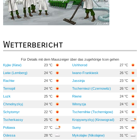
Wetterbericht
Für Details mit dem Mauszeiger über das zugehörige Icon gehen
Kyjiw (Kiew)
23 °C
Ushhorod
27 °C
Lwiw (Lemberg)
24 °C
Iwano-Frankiwsk
26 °C
Rachiw
24 °C
Jassinja
23 °C
Ternopil
24 °C
Tscherniwzi (Czernowitz)
26 °C
Luzk
25 °C
Riwne
24 °C
Chmelnyzkyj
24 °C
Winnyzja
24 °C
Schytomyr
22 °C
Tschernihiw (Tschernigow)
24 °C
Tscherkassy
25 °C
Kropywnyzkyj (Kirowograd)
27 °C
Poltawa
27 °C
Sumy
25 °C
Odessa
28 °C
Mykolajiw (Nikolajew)
31 °C