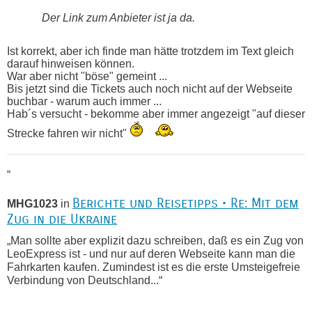
Der Link zum Anbieter ist ja da.
Ist korrekt, aber ich finde man hätte trotzdem im Text gleich
darauf hinweisen können.
War aber nicht "böse" gemeint ...
Bis jetzt sind die Tickets auch noch nicht auf der Webseite
buchbar - warum auch immer ...
Hab´s versucht - bekomme aber immer angezeigt "auf dieser
Strecke fahren wir nicht"
“
Berichte und Reisetipps • Re: Mit dem
MHG1023
in
Zug in die Ukraine
„Man sollte aber explizit dazu schreiben, daß es ein Zug von
LeoExpress ist - und nur auf deren Webseite kann man die
Fahrkarten kaufen. Zumindest ist es die erste Umsteigefreie
Verbindung von Deutschland...“
Recht, Visa und Dokumente • Re:
Eric
in