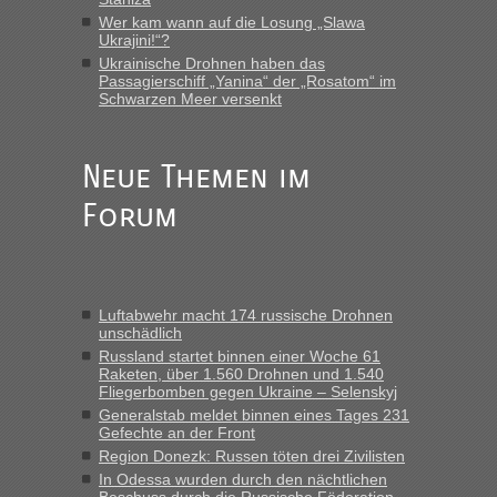
Wer kam wann auf die Losung „Slawa
Recht, Visa und Dokumente • Deklaration
Ukrajini!“?
Eric
in
Ukrainische Drohnen haben das
gebrauchter Kleidung beim Zoll
Passagierschiff „Yanina“ der „Rosatom“ im
Schwarzen Meer versenkt
„Hallo Leute, ich weiß nicht, ob ich hier richtig bin mit meiner
Anfrage. Ich möchte 4 Umzugskartons mit gebrauchter
Straßen Kleidung bei der Einreise in die Ukraine
mitnehmen. Es ist gebrauchte Kleidung...“
Neue Themen im
Forum
Berichte und Reisetipps • Re: An welchem
lev
in
Grenzübergang zwischen Polen und der Ukraine
geht es am schnellsten?
„Wir sind mit unserem Wohnmobil, wie geplant am Montag
Luftabwehr macht 174 russische Drohnen
15.6. in Krakovets rüber. Sehr zeitig los gegen 5 Uhr in der
unschädlich
Früh. Mit sehr sehr wenig Verkehr, super bis zur Grenze. Nur
Russland startet binnen einer Woche 61
8 PKW vor der Schranke....“
Raketen, über 1.560 Drohnen und 1.540
Fliegerbomben gegen Ukraine – Selenskyj
Berichte und Reisetipps • Re: An welchem
Frank
in
Generalstab meldet binnen eines Tages 231
Grenzübergang zwischen Polen und der Ukraine
Gefechte an der Front
geht es am schnellsten?
Region Donezk: Russen töten drei Zivilisten
In Odessa wurden durch den nächtlichen
„Gestern 6 Stunden warten vor der Grenze Richtung Polen