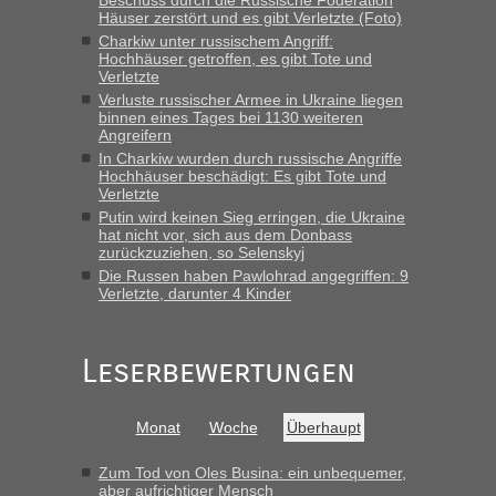
Beschuss durch die Russische Föderation
in Krakowez mit dem Kleinbus. Abfertigung ging dann
Häuser zerstört und es gibt Verletzte (Foto)
schnell da auch Passagiere mit EU-Pass dabei waren“
Charkiw unter russischem Angriff:
Hochhäuser getroffen, es gibt Tote und
Verletzte
Berichte und Reisetipps • Re: An
Bernd D-UA
in
Verluste russischer Armee in Ukraine liegen
welchem Grenzübergang zwischen Polen und
binnen eines Tages bei 1130 weiteren
der Ukraine geht es am schnellsten?
Angreifern
In Charkiw wurden durch russische Angriffe
„Bin am Montag 15.6.26 um 8 Uhr in Urgyniw ausgereist,
Hochhäuser beschädigt: Es gibt Tote und
das erste Mal an einem Montagmorgen ca. 15 Fahrzeuge
Verletzte
vor mir, bin sonst der Erste oder Zweite, egal, nach ca 20
Putin wird keinen Sieg erringen, die Ukraine
Minuten wurde dann die nächste Welle...“
hat nicht vor, sich aus dem Donbass
zurückzuziehen, so Selenskyj
Berichte und Reisetipps • Re: An welchem
lev
in
Die Russen haben Pawlohrad angegriffen: 9
Verletzte, darunter 4 Kinder
Grenzübergang zwischen Polen und der Ukraine
geht es am schnellsten?
„Derzeit, ist es überall sehr voll an den Grenzen Ukraine/
Leserbewertungen
Polen. Zb. Krakovets 100 PKW ca. 10 h Wartezeit. Wollen
Montag rüber, versuchen es sehr früh.“
Monat
Woche
Überhaupt
Zum Tod von Oles Busina: ein unbequemer,
aber aufrichtiger Mensch