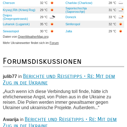
Cherson
32 °C
Charkiw (Charkow)
28 °C
Saporischschja
Krywyj Rih (Kriwoj Rog)
29 °C
31 °C
(Saporoschje)
Dnipro
29 °C
Donezk
33 °C
(Dnepropetrowsk)
Luhansk (Lugansk)
35 °C
Simferopol
32 °C
Sewastopol
30 °C
Jalta
29 °C
Daten von
OpenWeatherMap.org
Mehr Ukrainewetter findet sich im
Forum
Forumsdiskussionen
Berichte und Reisetipps • Re: Mit dem
julib77
in
Zug in die Ukraine
„Auch wenn ich diese Verbindung toll finde, hätte ich
ehrlicherweise Angst, von Polen aus in die Ukraine zu
reisen. Die Polen werden immer gewaltsamer gegen
Ukrainer und ukrainische Projekte. Außerdem...“
Berichte und Reisetipps • Re: Mit dem
Awarija
in
Zug in die Ukraine