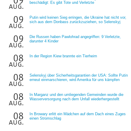
09
beschädigt: Es gibt Tote und Verletzte
aug.
09
Putin wird keinen Sieg erringen, die Ukraine hat nicht vor,
sich aus dem Donbass zurückzuziehen, so Selenskyj
aug.
09
Die Russen haben Pawlohrad angegriffen: 9 Verletzte,
darunter 4 Kinder
aug.
08
In der Region Kiew brannte ein Tierheim
aug.
08
Selenskyj über Sicherheitsgarantien der USA: Sollte Putin
erneut einmarschieren, wird Amerika für uns kämpfen
aug.
08
In Marganz und den umliegenden Gemeinden wurde die
Wasserversorgung nach dem Unfall wiederhergestellt
aug.
08
In Browary erlitt ein Mädchen auf dem Dach eines Zuges
einen Stromschlag
aug.