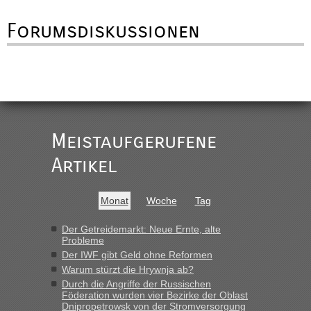
Forumsdiskussionen
Meistaufgerufene
Artikel
Monat
Woche
Tag
Der Getreidemarkt: Neue Ernte, alte
Probleme
Der IWF gibt Geld ohne Reformen
Warum stürzt die Hrywnja ab?
Durch die Angriffe der Russischen
Föderation wurden vier Bezirke der Oblast
Dnipropetrowsk von der Stromversorgung