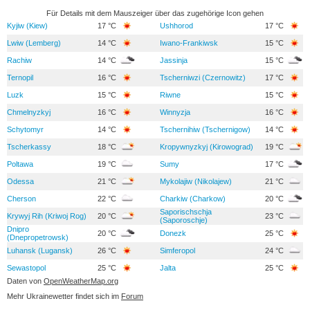
Für Details mit dem Mauszeiger über das zugehörige Icon gehen
Kyjiw (Kiew)
17 °C
Ushhorod
17 °C
Lwiw (Lemberg)
14 °C
Iwano-Frankiwsk
15 °C
Rachiw
14 °C
Jassinja
15 °C
Ternopil
16 °C
Tscherniwzi (Czernowitz)
17 °C
Luzk
15 °C
Riwne
15 °C
Chmelnyzkyj
16 °C
Winnyzja
16 °C
Schytomyr
14 °C
Tschernihiw (Tschernigow)
14 °C
Tscherkassy
18 °C
Kropywnyzkyj (Kirowograd)
19 °C
Poltawa
19 °C
Sumy
17 °C
Odessa
21 °C
Mykolajiw (Nikolajew)
21 °C
Cherson
22 °C
Charkiw (Charkow)
20 °C
Saporischschja
Krywyj Rih (Kriwoj Rog)
20 °C
23 °C
(Saporoschje)
Dnipro
20 °C
Donezk
25 °C
(Dnepropetrowsk)
Luhansk (Lugansk)
26 °C
Simferopol
24 °C
Sewastopol
25 °C
Jalta
25 °C
Daten von
OpenWeatherMap.org
Mehr Ukrainewetter findet sich im
Forum