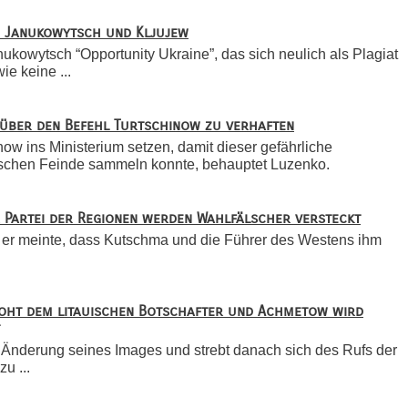
n Janukowytsch und Kljujew
ukowytsch “Opportunity Ukraine”, das sich neulich als Plagiat
ie keine ...
 über den Befehl Turtschinow zu verhaften
ow ins Ministerium setzen, damit dieser gefährliche
itischen Feinde sammeln konnte, behauptet Luzenko.
er Partei der Regionen werden Wahlfälscher versteckt
 er meinte, dass Kutschma und die Führer des Westens ihm
roht dem litauischen Botschafter und Achmetow wird
r Änderung seines Images und strebt danach sich des Rufs der
zu ...