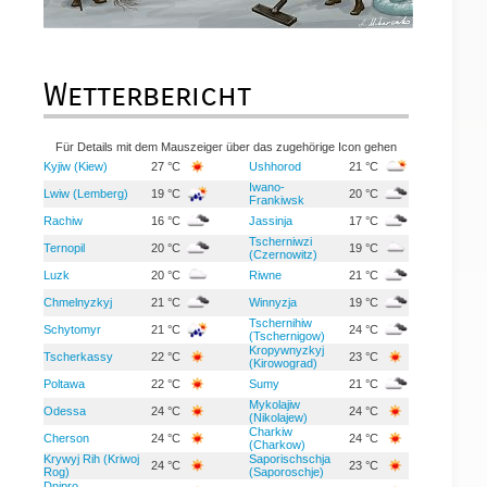
Wetterbericht
Für Details mit dem Mauszeiger über das zugehörige Icon gehen
Kyjiw (Kiew)
27 °C
Ushhorod
21 °C
Iwano-
Lwiw (Lemberg)
19 °C
20 °C
Frankiwsk
Rachiw
16 °C
Jassinja
17 °C
Tscherniwzi
Ternopil
20 °C
19 °C
(Czernowitz)
Luzk
20 °C
Riwne
21 °C
Chmelnyzkyj
21 °C
Winnyzja
19 °C
Tschernihiw
Schytomyr
21 °C
24 °C
(Tschernigow)
Kropywnyzkyj
Tscherkassy
22 °C
23 °C
(Kirowograd)
Poltawa
22 °C
Sumy
21 °C
Mykolajiw
Odessa
24 °C
24 °C
(Nikolajew)
Charkiw
Cherson
24 °C
24 °C
(Charkow)
Krywyj Rih (Kriwoj
Saporischschja
24 °C
23 °C
Rog)
(Saporoschje)
Dnipro