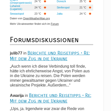
24 °C
Donezk
25 °C
(Dnepropetrowsk)
Luhansk
24 °C
Simferopol
21 °C
(Lugansk)
Sewastopol
23 °C
Jalta
24 °C
Daten von
OpenWeatherMap.org
Mehr Ukrainewetter findet sich im
Forum
Forumsdiskussionen
Berichte und Reisetipps • Re:
julib77
in
Mit dem Zug in die Ukraine
„Auch wenn ich diese Verbindung toll finde,
hätte ich ehrlicherweise Angst, von Polen aus
in die Ukraine zu reisen. Die Polen werden
immer gewaltsamer gegen Ukrainer und
ukrainische Projekte. Außerdem...“
Berichte und Reisetipps • Re:
Awarija
in
Mit dem Zug in die Ukraine
„Ups, ja. Irgendwie war zwar die Rede von