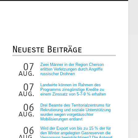
Neueste Beiträge
07
Zwei Männer in der Region Cherson
erlitten Verletzungen durch Angriffe
aug.
russischer Drohnen
07
Landwirte können im Rahmen des
Programms zinsgünstige Kredite zu
aug.
einem Zinssatz von 5-7-9 % erhalten
06
Drei Beamte des Territorialzentrums für
Rekrutierung und soziale Unterstützung
aug.
wurden wegen vorgetäuschter
Mobilisierungen entlarvt
06
Wird der Export von bis zu 15 % der für
den Winter angelegten Gasreserven die
aug.
Versorgung beeinträchtigen? Die Antwort