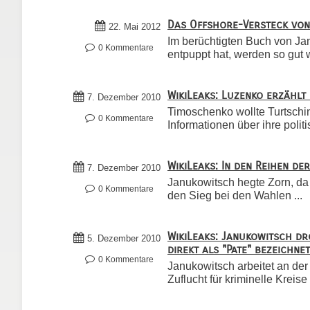
Das Offshore-Versteck vo
22. Mai 2012
Im berüchtigten Buch von Jan
0 Kommentare
entpuppt hat, werden so gut w
WikiLeaks: Luzenko erzählt
7. Dezember 2010
Timoschenko wollte Turtschin
0 Kommentare
Informationen über ihre pol
WikiLeaks: In den Reihen d
7. Dezember 2010
Janukowitsch hegte Zorn, da
0 Kommentare
den Sieg bei den Wahlen ...
WikiLeaks: Janukowitsch d
5. Dezember 2010
direkt als "Pate" bezeichnet
0 Kommentare
Janukowitsch arbeitet an de
Zuflucht für kriminelle Kreise 