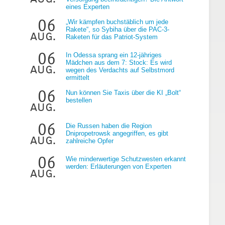
eines Experten
06
„Wir kämpfen buchstäblich um jede
Rakete“, so Sybiha über die PAC-3-
aug.
Raketen für das Patriot-System
06
In Odessa sprang ein 12-jähriges
Mädchen aus dem 7: Stock: Es wird
aug.
wegen des Verdachts auf Selbstmord
ermittelt
06
Nun können Sie Taxis über die KI „Bolt“
bestellen
aug.
06
Die Russen haben die Region
Dnipropetrowsk angegriffen, es gibt
aug.
zahlreiche Opfer
06
Wie minderwertige Schutzwesten erkannt
werden: Erläuterungen von Experten
aug.