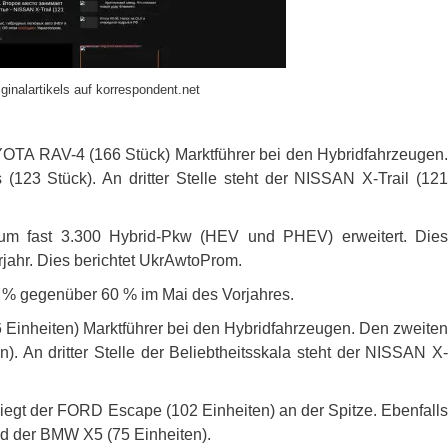
ginalartikels auf korrespondent.net
YOTA
RAV
-4 (166 Stück) Marktführer bei den Hybridfahrzeugen
(123 Stück). An dritter Stelle steht der
NISSAN
X-Trail (12
um fast 3.300 Hybrid-Pkw (
HEV
und
PHEV
) erweitert. Die
jahr. Dies berichtet UkrAwtoProm.
1 % gegenüber 60 % im Mai des Vorjahres.
6 Einheiten) Marktführer bei den Hybridfahrzeugen. Den zweiten
). An dritter Stelle der Beliebtheitsskala steht der
NISSAN
X-
iegt der
FORD
Escape (102 Einheiten) an der Spitze. Ebenfall
nd der
BMW
X5 (75 Einheiten).