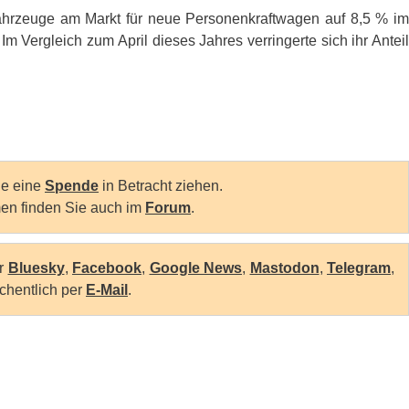
ofahrzeuge am Markt für neue Personenkraftwagen auf 8,5 % im
Im Vergleich zum April dieses Jahres verringerte sich ihr Anteil
Sie eine
Spende
in Betracht ziehen.
en finden Sie auch im
Forum
.
er
Bluesky
,
Facebook
,
Google News
,
Mastodon
,
Telegram
,
chentlich per
E-Mail
.