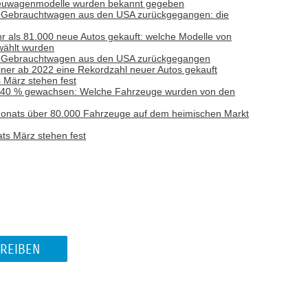
 Neuwagenmodelle wurden bekannt gegeben
ch Gebrauchtwagen aus den USA zurückgegangen: die
r als 81.000 neue Autos gekauft: welche Modelle von
ählt wurden
ach Gebrauchtwagen aus den USA zurückgegangen
ner ab 2022 eine Rekordzahl neuer Autos gekauft
 März stehen fest
um 40 % gewachsen: Welche Fahrzeuge wurden von den
 Monats über 80.000 Fahrzeuge auf dem heimischen Markt
ts März stehen fest
REIBEN