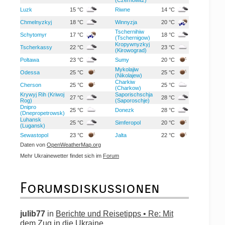
Luzk
15 °C
Riwne
14 °C
Chmelnyzkyj
18 °C
Winnyzja
20 °C
Tschernihiw
Schytomyr
17 °C
18 °C
(Tschernigow)
Kropywnyzkyj
Tscherkassy
22 °C
23 °C
(Kirowograd)
Poltawa
23 °C
Sumy
20 °C
Mykolajiw
Odessa
25 °C
25 °C
(Nikolajew)
Charkiw
Cherson
25 °C
25 °C
(Charkow)
Krywyj Rih (Kriwoj
Saporischschja
27 °C
28 °C
Rog)
(Saporoschje)
Dnipro
25 °C
Donezk
28 °C
(Dnepropetrowsk)
Luhansk
25 °C
Simferopol
20 °C
(Lugansk)
Sewastopol
23 °C
Jalta
22 °C
Daten von
OpenWeatherMap.org
Mehr Ukrainewetter findet sich im
Forum
Forumsdiskussionen
julib77
in
Berichte und Reisetipps • Re: Mit
dem Zug in die Ukraine