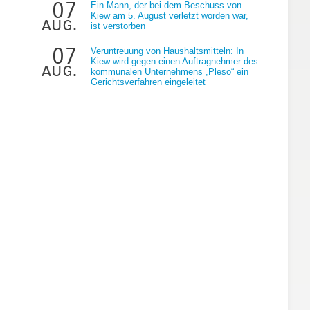
07
Ein Mann, der bei dem Beschuss von
Kiew am 5. August verletzt worden war,
aug.
ist verstorben
07
Veruntreuung von Haushaltsmitteln: In
Kiew wird gegen einen Auftragnehmer des
aug.
kommunalen Unternehmens „Pleso“ ein
Gerichtsverfahren eingeleitet
.
1
s
s