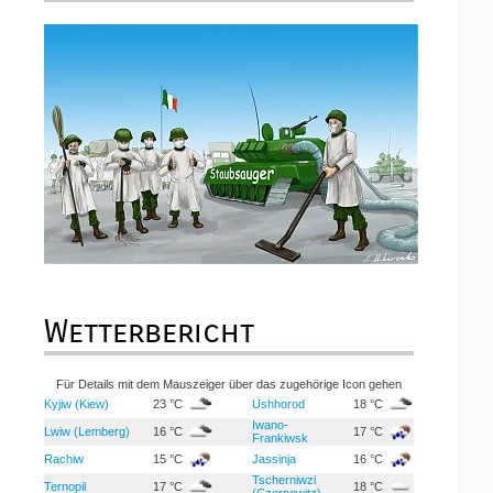
Wetterbericht
Für Details mit dem Mauszeiger über das zugehörige Icon gehen
Kyjiw (Kiew)
23 °C
Ushhorod
18 °C
Iwano-
Lwiw (Lemberg)
16 °C
17 °C
Frankiwsk
Rachiw
15 °C
Jassinja
16 °C
Tscherniwzi
Ternopil
17 °C
18 °C
(Czernowitz)