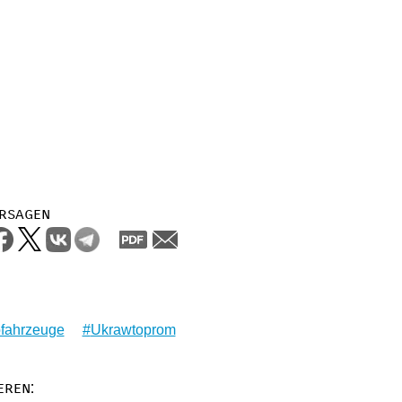
rsagen
ofahrzeuge
Ukrawtoprom
eren: