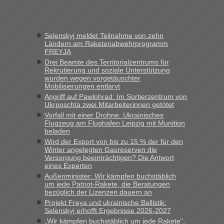
keine Probleme geben“
Eric
in
Recht, Visa und Dokumente • Deklaration
Selenskyj meldet Teilnahme von zehn
gebrauchter Kleidung beim Zoll
Ländern am Raketenabwehrprogramm
FREYJA
„Hallo Leute, ich weiß nicht, ob ich hier richtig bin mit meiner
Anfrage. Ich möchte 4 Umzugskartons mit gebrauchter
Drei Beamte des Territorialzentrums für
Rekrutierung und soziale Unterstützung
Straßen Kleidung bei der Einreise in die Ukraine
wurden wegen vorgetäuschter
mitnehmen. Es ist gebrauchte Kleidung...“
Mobilisierungen entlarvt
Angriff auf Pawlohrad: Im Sortierzentrum von
lev
in
Berichte und Reisetipps • Re: An welchem
Ukrposchta zwei Mitarbeiterinnen getötet
Grenzübergang zwischen Polen und der Ukraine geht es am
Vorfall mit einer Drohne: Ukrainisches
schnellsten?
Flugzeug am Flughafen Leipzig mit Munition
beladen
„Wir sind mit unserem Wohnmobil, wie geplant am Montag
Wird der Export von bis zu 15 % der für den
15.6. in Krakovets rüber. Sehr zeitig los gegen 5 Uhr in der
Winter angelegten Gasreserven die
Früh. Mit sehr sehr wenig Verkehr, super bis zur Grenze. Nur
Versorgung beeinträchtigen? Die Antwort
8 PKW vor der Schranke....“
eines Experten
Außenminister: Wir kämpfen buchstäblich
Frank
in
Berichte und Reisetipps • Re: An welchem
um jede Patriot-Rakete, die Beratungen
Grenzübergang zwischen Polen und der Ukraine geht es am
bezüglich der Lizenzen dauern an
schnellsten?
Projekt Freya und ukrainische Ballistik:
Selenskyj erhofft Ergebnisse 2026-2027
„Gestern 6 Stunden warten vor der Grenze Richtung Polen
„Wir kämpfen buchstäblich um jede Rakete“,