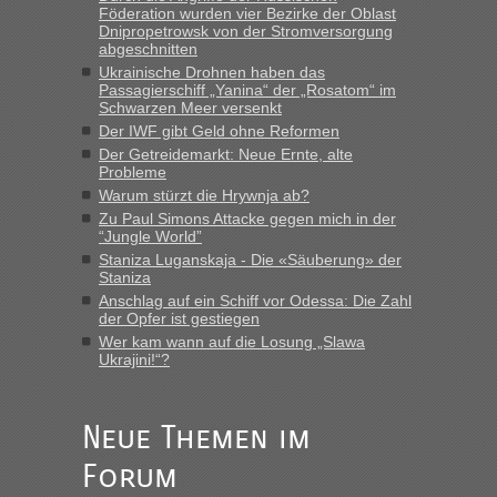
Föderation wurden vier Bezirke der Oblast
LeoExpress ist - und nur auf deren Webseite kann man die
Dnipropetrowsk von der Stromversorgung
Fahrkarten kaufen. Zumindest ist es die erste Umsteigefreie
abgeschnitten
Verbindung von Deutschland...“
Ukrainische Drohnen haben das
Passagierschiff „Yanina“ der „Rosatom“ im
Eric
in
Recht, Visa und Dokumente • Re: Deklaration
Schwarzen Meer versenkt
gebrauchter Kleidung beim Zoll
Der IWF gibt Geld ohne Reformen
Der Getreidemarkt: Neue Ernte, alte
„Vielen Dank, mit einem Briefchen meiner Frau im Gepäck
Probleme
gab es keine Probleme“
Warum stürzt die Hrywnja ab?
Zu Paul Simons Attacke gegen mich in der
Anuleb
in
Recht, Visa und Dokumente • Re: Seit Anfang
“Jungle World”
des Jahres haben die Zollbeamten Verstöße im Wert von
Staniza Luganskaja - Die «Säuberung» der
fast 11 Milliarden aufgedeckt
Staniza
„Am besten wäre natürlich, wenn die Frau mit dabei ist.
Anschlag auf ein Schiff vor Odessa: Die Zahl
Alleinreisende Männer stehen schließlich immer unter
der Opfer ist gestiegen
Verdacht.“
Wer kam wann auf die Losung „Slawa
Ukrajini!“?
Frank
in
Recht, Visa und Dokumente • Re: Seit Anfang des
Jahres haben die Zollbeamten Verstöße im Wert von fast 11
Milliarden aufgedeckt
Neue Themen im
„Kein Zoll. Du musst an sich nur sagen dass das privat ist
Forum
und du nicht damit handeln willst. So lange das nicht
Originalverpackt ist und ersichlich das nicht neu sollte es