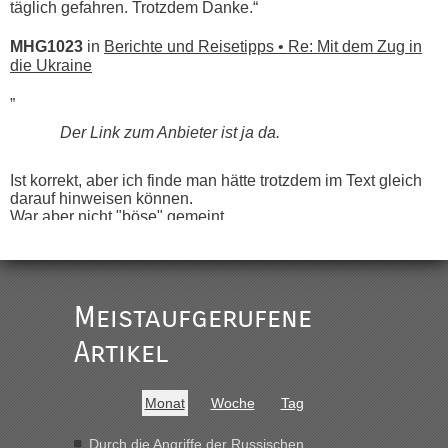
täglich gefahren. Trotzdem Danke.“
MHG1023
in
Berichte und Reisetipps • Re: Mit dem Zug in
die Ukraine
„
Der Link zum Anbieter ist ja da.
Ist korrekt, aber ich finde man hätte trotzdem im Text gleich
darauf hinweisen können.
War aber nicht "böse" gemeint ...
Bis jetzt sind die Tickets auch noch nicht auf der Webseite
buchbar - warum auch immer ...
Hab´s versucht - bekomme aber immer angezeigt "auf dieser
Strecke fahren wir nicht"
Meistaufgerufene
Artikel
“
MHG1023
in
Berichte und Reisetipps • Re: Mit dem Zug in
Monat
Woche
Tag
die Ukraine
„Man sollte aber explizit dazu schreiben, daß es ein Zug von
Durch die Angriffe der Russischen