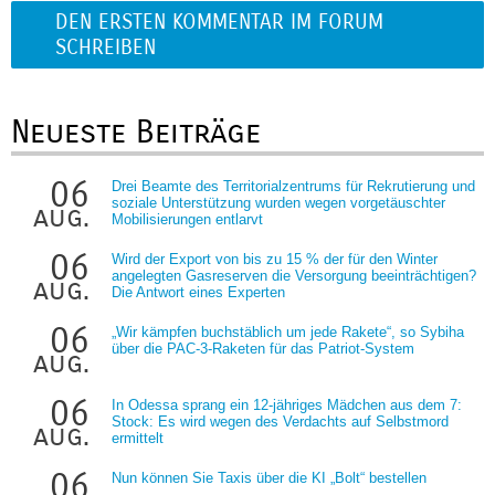
DEN ERSTEN KOMMENTAR IM FORUM
SCHREIBEN
Neueste Beiträge
06
Drei Beamte des Territorialzentrums für Rekrutierung und
soziale Unterstützung wurden wegen vorgetäuschter
aug.
Mobilisierungen entlarvt
06
Wird der Export von bis zu 15 % der für den Winter
angelegten Gasreserven die Versorgung beeinträchtigen?
aug.
Die Antwort eines Experten
06
„Wir kämpfen buchstäblich um jede Rakete“, so Sybiha
über die PAC-3-Raketen für das Patriot-System
aug.
06
In Odessa sprang ein 12-jähriges Mädchen aus dem 7:
Stock: Es wird wegen des Verdachts auf Selbstmord
aug.
ermittelt
06
Nun können Sie Taxis über die KI „Bolt“ bestellen