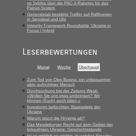
in Krakowez mit dem Kleinbus. Abfertigung ging dann
so Sybiha über die PAC-3-Raketen für das
schnell da auch Passagiere mit EU-Pass dabei waren“
Patriot-System
Generalstab bestätigt Treffer auf Raffinerien
Bernd D-UA
in
Berichte und Reisetipps • Re: An welchem
in Jaroslawl und Ufa
Grenzübergang zwischen Polen und der Ukraine geht es am
Integrity Framework Roundtable: Ukraine in
schnellsten?
Focus | hybrid
„Bin am Montag 15.6.26 um 8 Uhr in Urgyniw ausgereist,
das erste Mal an einem Montagmorgen ca. 15 Fahrzeuge
Leserbewertungen
vor mir, bin sonst der Erste oder Zweite, egal, nach ca 20
Minuten wurde dann die nächste Welle...“
Monat
Woche
Überhaupt
lev
in
Berichte und Reisetipps • Re: An welchem
Grenzübergang zwischen Polen und der Ukraine geht es am
schnellsten?
Zum Tod von Oles Busina: ein unbequemer,
aber aufrichtiger Mensch
„Derzeit, ist es überall sehr voll an den Grenzen Ukraine/
Durchsuchung bei der Zeitung Westi:
Polen. Zb. Krakovets 100 PKW ca. 10 h Wartezeit. Wollen
«Wollen Sie uns etwa umbringen? Wir
Montag rüber, versuchen es sehr früh.“
können (Euch) auch töten.»
Investoren befürchten Staatspleite der
Ukraine
Warum stürzt die Hrywnja ab?
Das Magdeburger Recht auf dem Gebiet der
linksufrigen Ukraine: Geschichtsstunde
Ist es wirklich so wichtig, in welcher Sprache