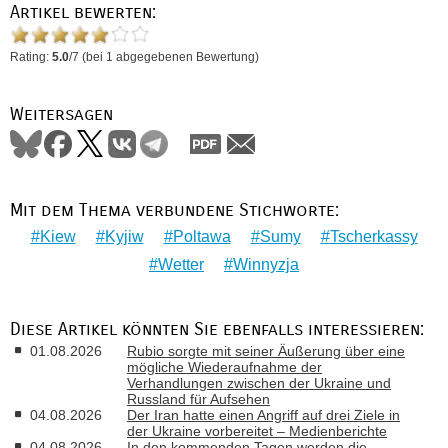
Artikel bewerten:
Rating:
5.0
/
7
(bei
1
abgegebenen Bewertung)
Weitersagen
Mit dem Thema verbundene Stichworte:
Kiew
Kyjiw
Poltawa
Sumy
Tscherkassy
Wetter
Winnyzja
Diese Artikel könnten Sie ebenfalls interessieren:
01.08.2026
Rubio sorgte mit seiner Äußerung über eine
mögliche Wiederaufnahme der
Verhandlungen zwischen der Ukraine und
Russland für Aufsehen
04.08.2026
Der Iran hatte einen Angriff auf drei Ziele in
der Ukraine vorbereitet – Medienberichte
04.08.2026
In den kommenden Tagen werden die