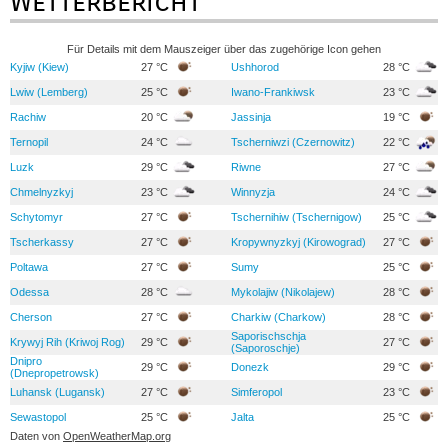
Wetterbericht
Für Details mit dem Mauszeiger über das zugehörige Icon gehen
Kyjiw (Kiew)
27 °C
Ushhorod
28 °C
Lwiw (Lemberg)
25 °C
Iwano-Frankiwsk
23 °C
Rachiw
20 °C
Jassinja
19 °C
Ternopil
24 °C
Tscherniwzi (Czernowitz)
22 °C
Luzk
29 °C
Riwne
27 °C
Chmelnyzkyj
23 °C
Winnyzja
24 °C
Schytomyr
27 °C
Tschernihiw (Tschernigow)
25 °C
Tscherkassy
27 °C
Kropywnyzkyj (Kirowograd)
27 °C
Poltawa
27 °C
Sumy
25 °C
Odessa
28 °C
Mykolajiw (Nikolajew)
28 °C
Cherson
27 °C
Charkiw (Charkow)
28 °C
Saporischschja
Krywyj Rih (Kriwoj Rog)
29 °C
27 °C
(Saporoschje)
Dnipro
29 °C
Donezk
29 °C
(Dnepropetrowsk)
Luhansk (Lugansk)
27 °C
Simferopol
23 °C
Sewastopol
25 °C
Jalta
25 °C
Daten von
OpenWeatherMap.org