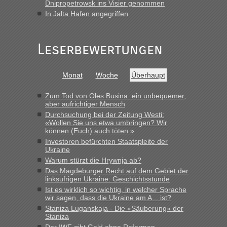
Grenzübergang zwischen Polen und der Ukraine geht es am
Dnipropetrowsk ins Visier genommen
schnellsten?
In Jalta Hafen angegriffen
„Gestern 6 Stunden warten vor der Grenze Richtung Polen
in Krakowez mit dem Kleinbus. Abfertigung ging dann
Leserbewertungen
schnell da auch Passagiere mit EU-Pass dabei waren“
Bernd D-UA
in
Berichte und Reisetipps • Re: An welchem
Monat
Woche
Überhaupt
Grenzübergang zwischen Polen und der Ukraine geht es am
schnellsten?
Zum Tod von Oles Busina: ein unbequemer,
„Bin am Montag 15.6.26 um 8 Uhr in Urgyniw ausgereist,
aber aufrichtiger Mensch
das erste Mal an einem Montagmorgen ca. 15 Fahrzeuge
Durchsuchung bei der Zeitung Westi:
vor mir, bin sonst der Erste oder Zweite, egal, nach ca 20
«Wollen Sie uns etwa umbringen? Wir
Minuten wurde dann die nächste Welle...“
können (Euch) auch töten.»
Investoren befürchten Staatspleite der
lev
in
Berichte und Reisetipps • Re: An welchem
Ukraine
Grenzübergang zwischen Polen und der Ukraine geht es am
Warum stürzt die Hrywnja ab?
schnellsten?
Das Magdeburger Recht auf dem Gebiet der
linksufrigen Ukraine: Geschichtsstunde
„Derzeit, ist es überall sehr voll an den Grenzen Ukraine/
Ist es wirklich so wichtig, in welcher Sprache
Polen. Zb. Krakovets 100 PKW ca. 10 h Wartezeit. Wollen
wir sagen, dass die Ukraine am A... ist?
Montag rüber, versuchen es sehr früh.“
Staniza Luganskaja - Die «Säuberung» der
Staniza
Der IWF gibt Geld ohne Reformen