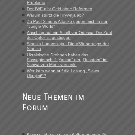
Probleme
MHG1023
in
Berichte und Reisetipps • Re: Mit dem Zug in
Der IWF gibt Geld ohne Reformen
die Ukraine
Warum stürzt die Hrywnja ab?
„Man sollte aber explizit dazu schreiben, daß es ein Zug von
Zu Paul Simons Attacke gegen mich in der
LeoExpress ist - und nur auf deren Webseite kann man die
“Jungle World”
Fahrkarten kaufen. Zumindest ist es die erste Umsteigefreie
Anschlag auf ein Schiff vor Odessa: Die Zahl
Verbindung von Deutschland...“
der Opfer ist gestiegen
Staniza Luganskaja - Die «Säuberung» der
Staniza
Eric
in
Recht, Visa und Dokumente • Re: Deklaration
gebrauchter Kleidung beim Zoll
Ukrainische Drohnen haben das
Passagierschiff „Yanina“ der „Rosatom“ im
„Vielen Dank, mit einem Briefchen meiner Frau im Gepäck
Schwarzen Meer versenkt
gab es keine Probleme“
Wer kam wann auf die Losung „Slawa
Ukrajini!“?
Anuleb
in
Recht, Visa und Dokumente • Re: Seit Anfang
des Jahres haben die Zollbeamten Verstöße im Wert von
fast 11 Milliarden aufgedeckt
Neue Themen im
„Am besten wäre natürlich, wenn die Frau mit dabei ist.
Forum
Alleinreisende Männer stehen schließlich immer unter
Verdacht.“
Frank
in
Recht, Visa und Dokumente • Re: Seit Anfang des
Jahres haben die Zollbeamten Verstöße im Wert von fast 11
Kiew sucht nach einem Auftragnehmer für