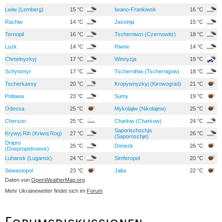
Lwiw (Lemberg)
15 °C
Iwano-Frankiwsk
16 °C
Rachiw
14 °C
Jassinja
15 °C
Ternopil
16 °C
Tscherniwzi (Czernowitz)
18 °C
Luzk
14 °C
Riwne
14 °C
Chmelnyzkyj
17 °C
Winnyzja
19 °C
Schytomyr
17 °C
Tschernihiw (Tschernigow)
18 °C
Tscherkassy
20 °C
Kropywnyzkyj (Kirowograd)
21 °C
Poltawa
23 °C
Sumy
19 °C
Odessa
25 °C
Mykolajiw (Nikolajew)
25 °C
Cherson
25 °C
Charkiw (Charkow)
24 °C
Saporischschja
Krywyj Rih (Kriwoj Rog)
27 °C
26 °C
(Saporoschje)
Dnipro
26 °C
Donezk
26 °C
(Dnepropetrowsk)
Luhansk (Lugansk)
24 °C
Simferopol
20 °C
Sewastopol
23 °C
Jalta
22 °C
Daten von
OpenWeatherMap.org
Mehr Ukrainewetter findet sich im
Forum