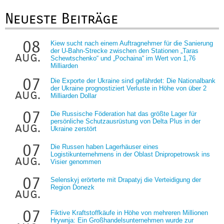
Neueste Beiträge
08
Kiew sucht nach einem Auftragnehmer für die Sanierung
der U-Bahn-Strecke zwischen den Stationen „Taras
aug.
Schewtschenko“ und „Pochaina“ im Wert von 1,76
Milliarden
07
Die Exporte der Ukraine sind gefährdet: Die Nationalbank
der Ukraine prognostiziert Verluste in Höhe von über 2
aug.
Milliarden Dollar
07
Die Russische Föderation hat das größte Lager für
persönliche Schutzausrüstung von Delta Plus in der
aug.
Ukraine zerstört
07
Die Russen haben Lagerhäuser eines
Logistikunternehmens in der Oblast Dnipropetrowsk ins
aug.
Visier genommen
07
Selenskyj erörterte mit Drapatyj die Verteidigung der
Region Donezk
aug.
07
Fiktive Kraftstoffkäufe in Höhe von mehreren Millionen
Hrywnja: Ein Großhandelsunternehmen wurde zur