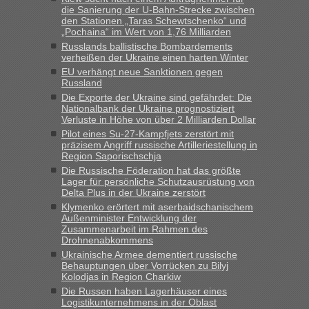
Milliarden aufgedeckt
die Sanierung der U-Bahn-Strecke zwischen
den Stationen „Taras Schewtschenko“ und
„Kein Zoll. Du musst an sich nur sagen dass das privat ist
„Pochaina“ im Wert von 1,76 Milliarden
und du nicht damit handeln willst. So lange das nicht
Russlands ballistische Bombardements
Originalverpackt ist und ersichlich das nicht neu sollte es
verheißen der Ukraine einen harten Winter
keine Probleme geben“
EU verhängt neue Sanktionen gegen
Russland
Eric
in
Recht, Visa und Dokumente • Deklaration
Die Exporte der Ukraine sind gefährdet: Die
gebrauchter Kleidung beim Zoll
Nationalbank der Ukraine prognostiziert
Verluste in Höhe von über 2 Milliarden Dollar
„Hallo Leute, ich weiß nicht, ob ich hier richtig bin mit meiner
Pilot eines Su-27-Kampfjets zerstört mit
Anfrage. Ich möchte 4 Umzugskartons mit gebrauchter
präzisem Angriff russische Artilleriestellung in
Straßen Kleidung bei der Einreise in die Ukraine
Region Saporischschja
mitnehmen. Es ist gebrauchte Kleidung...“
Die Russische Föderation hat das größte
Lager für persönliche Schutzausrüstung von
lev
in
Berichte und Reisetipps • Re: An welchem
Delta Plus in der Ukraine zerstört
Grenzübergang zwischen Polen und der Ukraine geht es am
Klymenko erörtert mit aserbaidschanischem
schnellsten?
Außenminister Entwicklung der
Zusammenarbeit im Rahmen des
„Wir sind mit unserem Wohnmobil, wie geplant am Montag
Drohnenabkommens
15.6. in Krakovets rüber. Sehr zeitig los gegen 5 Uhr in der
Ukrainische Armee dementiert russische
Früh. Mit sehr sehr wenig Verkehr, super bis zur Grenze. Nur
Behauptungen über Vorrücken zu Bilyj
8 PKW vor der Schranke....“
Kolodjas in Region Charkiw
Die Russen haben Lagerhäuser eines
Frank
in
Berichte und Reisetipps • Re: An welchem
Logistikunternehmens in der Oblast