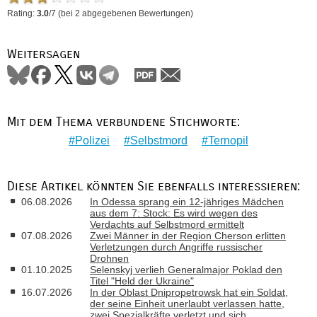
Rating:
3.0
/
7
(bei
2
abgegebenen Bewertungen)
Weitersagen
Mit dem Thema verbundene Stichworte:
Polizei
Selbstmord
Ternopil
Diese Artikel könnten Sie ebenfalls interessieren:
06.08.2026
In Odessa sprang ein 12-jähriges Mädchen
aus dem 7: Stock: Es wird wegen des
Verdachts auf Selbstmord ermittelt
07.08.2026
Zwei Männer in der Region Cherson erlitten
Verletzungen durch Angriffe russischer
Drohnen
01.10.2025
Selenskyj verlieh Generalmajor Poklad den
Titel "Held der Ukraine"
16.07.2026
In der Oblast Dnipropetrowsk hat ein Soldat,
der seine Einheit unerlaubt verlassen hatte,
zwei Spezialkräfte verletzt und sich