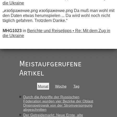
die Ukraine
„изображение.png изображение.png Da muß man wohl mit
den Daten etwas herumspielen ... Da wird wohl noch nicht
täglich gefahren. Trotzdem Danke.“
MHG1023
in
Berichte und Reisetipps • Re: Mit dem Zug in
die Ukraine
„
Der Link zum Anbieter ist ja da.
Meistaufgerufene
Ist korrekt, aber ich finde man hätte trotzdem im Text gleich
darauf hinweisen können.
Artikel
War aber nicht "böse" gemeint ...
Bis jetzt sind die Tickets auch noch nicht auf der Webseite
buchbar - warum auch immer ...
Monat
Woche
Tag
Hab´s versucht - bekomme aber immer angezeigt "auf dieser
Strecke fahren wir nicht"
Durch die Angriffe der Russischen
Föderation wurden vier Bezirke der Oblast
Dnipropetrowsk von der Stromversorgung
abgeschnitten
“
Der Getreidemarkt: Neue Ernte, alte