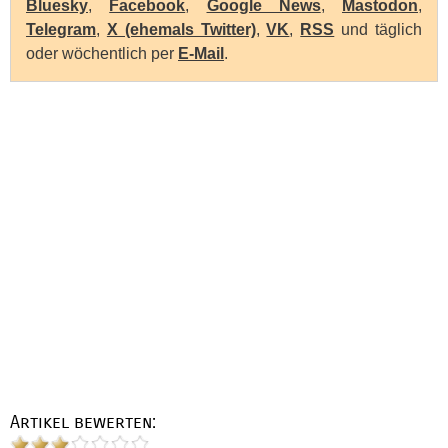
Bluesky
,
Facebook
,
Google News
,
Mastodon
,
Telegram
,
X (ehemals Twitter)
,
VK
,
RSS
und täglich
oder wöchentlich per
E-Mail
.
Artikel bewerten: