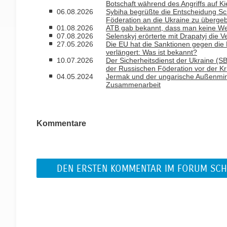
Botschaft während des Angriffs auf K
06.08.2026
Sybiha begrüßte die Entscheidung Sch
Föderation an die Ukraine zu überge
01.08.2026
ATB gab bekannt, dass man keine We
07.08.2026
Selenskyj erörterte mit Drapatyj die 
27.05.2026
Die EU hat die Sanktionen gegen di
verlängert: Was ist bekannt?
10.07.2026
Der Sicherheitsdienst der Ukraine (SB
der Russischen Föderation vor der Kr
04.05.2024
Jermak und der ungarische Außenminis
Zusammenarbeit
Kommentare
DEN ERSTEN KOMMENTAR IM FORUM SCH