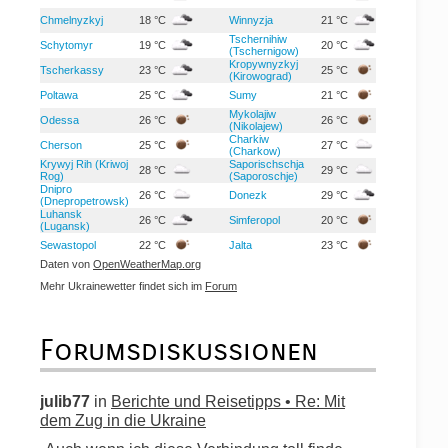
Chmelnyzkyj
18 °C
Winnyzja
21 °C
Tschernihiw
Schytomyr
19 °C
20 °C
(Tschernigow)
Kropywnyzkyj
Tscherkassy
23 °C
25 °C
(Kirowograd)
Poltawa
25 °C
Sumy
21 °C
Mykolajiw
Odessa
26 °C
26 °C
(Nikolajew)
Charkiw
Cherson
25 °C
27 °C
(Charkow)
Krywyj Rih (Kriwoj
Saporischschja
28 °C
29 °C
Rog)
(Saporoschje)
Dnipro
26 °C
Donezk
29 °C
(Dnepropetrowsk)
Luhansk
26 °C
Simferopol
20 °C
(Lugansk)
Sewastopol
22 °C
Jalta
23 °C
Daten von
OpenWeatherMap.org
Mehr Ukrainewetter findet sich im
Forum
Forumsdiskussionen
julib77
in
Berichte und Reisetipps • Re: Mit
dem Zug in die Ukraine