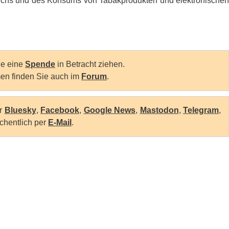
uchs und des Konsums von Tabakprodukten und elektronischen
Sie eine
Spende
in Betracht ziehen.
en finden Sie auch im
Forum
.
er
Bluesky
,
Facebook
,
Google News
,
Mastodon
,
Telegram
,
chentlich per
E-Mail
.