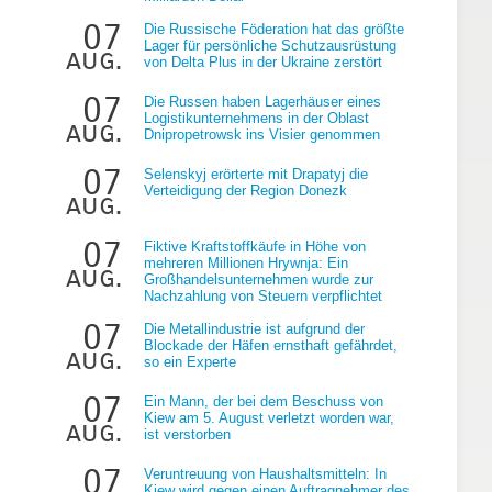
07
Die Russische Föderation hat das größte
Lager für persönliche Schutzausrüstung
aug.
von Delta Plus in der Ukraine zerstört
07
Die Russen haben Lagerhäuser eines
Logistikunternehmens in der Oblast
aug.
Dnipropetrowsk ins Visier genommen
07
Selenskyj erörterte mit Drapatyj die
Verteidigung der Region Donezk
aug.
07
Fiktive Kraftstoffkäufe in Höhe von
mehreren Millionen Hrywnja: Ein
aug.
Großhandelsunternehmen wurde zur
Nachzahlung von Steuern verpflichtet
07
Die Metallindustrie ist aufgrund der
Blockade der Häfen ernsthaft gefährdet,
aug.
so ein Experte
07
Ein Mann, der bei dem Beschuss von
Kiew am 5. August verletzt worden war,
aug.
ist verstorben
07
Veruntreuung von Haushaltsmitteln: In
Kiew wird gegen einen Auftragnehmer des