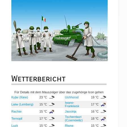
Wetterbericht
Für Details mit dem Mauszeiger über das zugehörige Icon gehen
Kyjiw (Kiew)
23 °C
Ushhorod
19 °C
Iwano-
Lwiw (Lemberg)
15 °C
17 °C
Frankiwsk
Rachiw
15 °C
Jassinja
16 °C
Tscherniwzi
Ternopil
17 °C
18 °C
(Czernowitz)
Luzk
15 °C
Riwne
15 °C