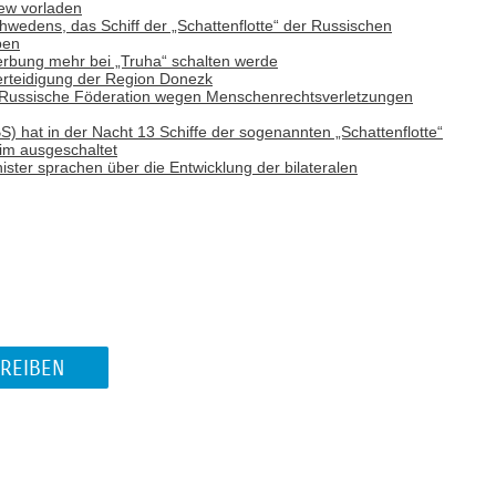
iew vorladen
wedens, das Schiff der „Schattenflotte“ der Russischen
ben
rbung mehr bei „Truha“ schalten werde
Verteidigung der Region Donezk
e Russische Föderation wegen Menschenrechtsverletzungen
S) hat in der Nacht 13 Schiffe der sogenannten „Schattenflotte“
im ausgeschaltet
ter sprachen über die Entwicklung der bilateralen
REIBEN