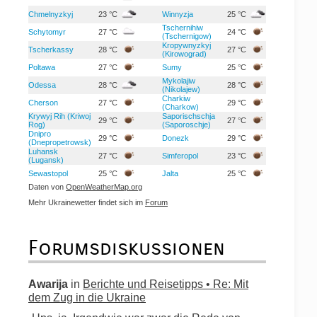
Chmelnyzkyj
23 °C
Winnyzja
25 °C
Tschernihiw
Schytomyr
27 °C
24 °C
(Tschernigow)
Kropywnyzkyj
Tscherkassy
28 °C
27 °C
(Kirowograd)
Poltawa
27 °C
Sumy
25 °C
Mykolajiw
Odessa
28 °C
28 °C
(Nikolajew)
Charkiw
Cherson
27 °C
29 °C
(Charkow)
Krywyj Rih (Kriwoj
Saporischschja
29 °C
27 °C
Rog)
(Saporoschje)
Dnipro
29 °C
Donezk
29 °C
(Dnepropetrowsk)
Luhansk
27 °C
Simferopol
23 °C
(Lugansk)
Sewastopol
25 °C
Jalta
25 °C
Daten von
OpenWeatherMap.org
Mehr Ukrainewetter findet sich im
Forum
Forumsdiskussionen
Awarija
in
Berichte und Reisetipps • Re: Mit
dem Zug in die Ukraine