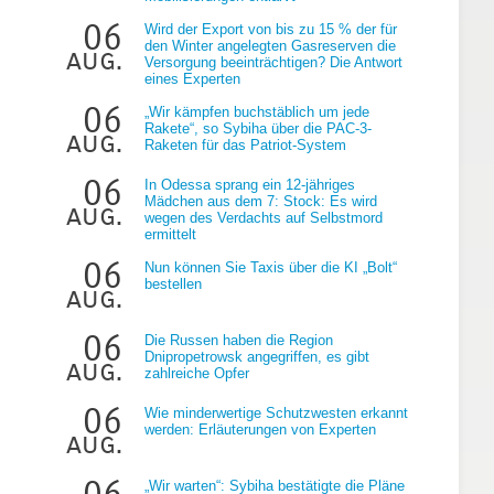
06
Wird der Export von bis zu 15 % der für
den Winter angelegten Gasreserven die
aug.
Versorgung beeinträchtigen? Die Antwort
eines Experten
06
„Wir kämpfen buchstäblich um jede
Rakete“, so Sybiha über die PAC-3-
aug.
Raketen für das Patriot-System
06
In Odessa sprang ein 12-jähriges
Mädchen aus dem 7: Stock: Es wird
aug.
g
wegen des Verdachts auf Selbstmord
ermittelt
06
Nun können Sie Taxis über die KI „Bolt“
bestellen
aug.
06
Die Russen haben die Region
Dnipropetrowsk angegriffen, es gibt
aug.
zahlreiche Opfer
06
Wie minderwertige Schutzwesten erkannt
werden: Erläuterungen von Experten
aug.
06
„Wir warten“: Sybiha bestätigte die Pläne