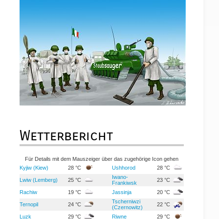
Wetterbericht
Für Details mit dem Mauszeiger über das zugehörige Icon gehen
Kyjiw (Kiew)
28 °C
Ushhorod
28 °C
Iwano-
Lwiw (Lemberg)
25 °C
23 °C
Frankiwsk
Rachiw
19 °C
Jassinja
20 °C
Tscherniwzi
Ternopil
24 °C
22 °C
(Czernowitz)
Luzk
29 °C
Riwne
29 °C