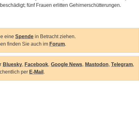
chädigt; fünf Frauen erlitten Gehirnerschütterungen.
Sie eine
Spende
in Betracht ziehen.
en finden Sie auch im
Forum
.
er
Bluesky
,
Facebook
,
Google News
,
Mastodon
,
Telegram
,
chentlich per
E-Mail
.