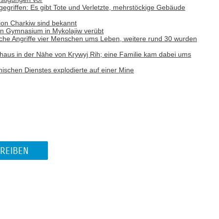
egriffen: Es gibt Tote und Verletzte, mehrstöckige Gebäude
ion Charkiw sind bekannt
in Gymnasium in Mykolajiw verübt
che Angriffe vier Menschen ums Leben, weitere rund 30 wurden
vathaus in der Nähe von Krywyj Rih; eine Familie kam dabei ums
hischen Dienstes explodierte auf einer Mine
REIBEN