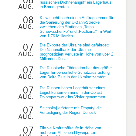
russischen Drohnenangriff ein Lagerhaus
aug.
in Brand geraten
08
Kiew sucht nach einem Auftragnehmer für
die Sanierung der U-Bahn-Strecke
aug.
zwischen den Stationen „Taras
Schewtschenko“ und „Pochaina“ im Wert
von 1,76 Milliarden
07
Die Exporte der Ukraine sind gefährdet:
Die Nationalbank der Ukraine
aug.
prognostiziert Verluste in Höhe von über 2
Milliarden Dollar
07
Die Russische Föderation hat das größte
Lager für persönliche Schutzausrüstung
aug.
von Delta Plus in der Ukraine zerstört
07
Die Russen haben Lagerhäuser eines
Logistikunternehmens in der Oblast
aug.
Dnipropetrowsk ins Visier genommen
07
Selenskyj erörterte mit Drapatyj die
Verteidigung der Region Donezk
aug.
07
Fiktive Kraftstoffkäufe in Höhe von
mehreren Millionen Hrywnja: Ein