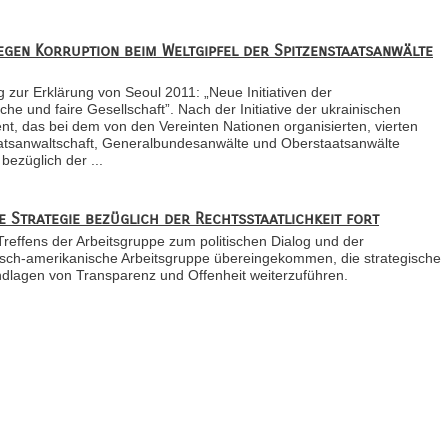
gen Korruption beim Weltgipfel der Spitzenstaatsanwälte
ag zur Erklärung von Seoul 2011: „Neue Initiativen der
iche und faire Gesellschaft”. Nach der Initiative der ukrainischen
, das bei dem von den Vereinten Nationen organisierten, vierten
taatsanwaltschaft, Generalbundesanwälte und Oberstaatsanwälte
ezüglich der ...
e Strategie bezüglich der Rechtsstaatlichkeit fort
reffens der Arbeitsgruppe zum politischen Dialog und der
ainisch-amerikanische Arbeitsgruppe übereingekommen, die strategische
ndlagen von Transparenz und Offenheit weiterzuführen.