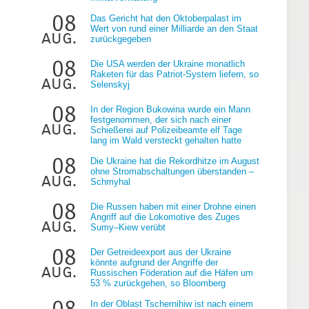
08
Das Gericht hat den Oktoberpalast im
Wert von rund einer Milliarde an den Staat
aug.
zurückgegeben
08
Die USA werden der Ukraine monatlich
Raketen für das Patriot-System liefern, so
aug.
Selenskyj
08
In der Region Bukowina wurde ein Mann
festgenommen, der sich nach einer
aug.
Schießerei auf Polizeibeamte elf Tage
lang im Wald versteckt gehalten hatte
08
Die Ukraine hat die Rekordhitze im August
ohne Stromabschaltungen überstanden –
aug.
Schmyhal
08
Die Russen haben mit einer Drohne einen
Angriff auf die Lokomotive des Zuges
aug.
Sumy–Kiew verübt
08
Der Getreideexport aus der Ukraine
könnte aufgrund der Angriffe der
aug.
Russischen Föderation auf die Häfen um
53 % zurückgehen, so Bloomberg
08
In der Oblast Tschernihiw ist nach einem