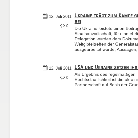
Ukraine trägt zum Kampf ge
12. Juli 2011
bei
0
Die Ukraine leistete einen Beitr
Staatsanwaltschaft, für eine ehrl
Delegation wurden dem Dokument
Weltgipfeltreffen der Generals
ausgearbeitet wurde, Aussagen, b
USA und Ukraine setzen ihr
12. Juli 2011
Als Ergebnis des regelmäßigen T
0
Rechtsstaatlichkeit ist die ukr
Partnerschaft auf Basis der Gru