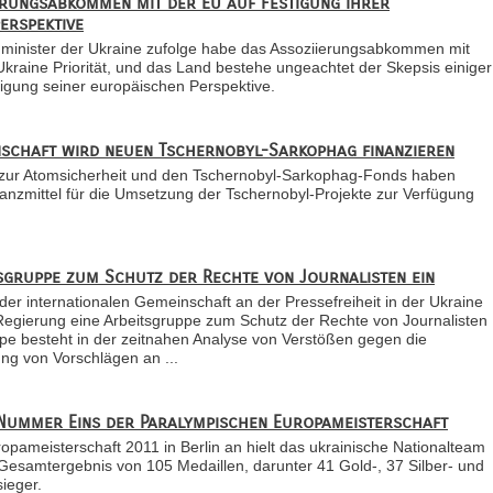
erungsabkommen mit der EU auf Festigung ihrer
erspektive
minister der Ukraine zufolge habe das Assoziierungsabkommen mit
Ukraine Priorität, und das Land bestehe ungeachtet der Skepsis einiger
tigung seiner europäischen Perspektive.
nschaft wird neuen Tschernobyl-Sarkophag finanzieren
 zur Atomsicherheit und den Tschernobyl-Sarkophag-Fonds haben
nanzmittel für die Umsetzung der Tschernobyl-Projekte zur Verfügung
tsgruppe zum Schutz der Rechte von Journalisten ein
r internationalen Gemeinschaft an der Pressefreiheit in der Ukraine
 Regierung eine Arbeitsgruppe zum Schutz der Rechte von Journalisten
ppe besteht in der zeitnahen Analyse von Verstößen gegen die
ung von Vorschlägen an ...
Nummer Eins der Paralympischen Europameisterschaft
ameisterschaft 2011 in Berlin an hielt das ukrainische Nationalteam
Gesamtergebnis von 105 Medaillen, darunter 41 Gold-, 37 Silber- und
ieger.