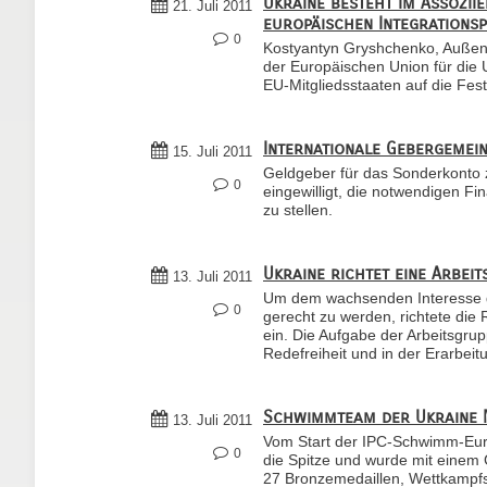
Ukraine besteht im Assozii
21. Juli 2011
europäischen Integrationsp
0
Kostyantyn Gryshchenko, Außen
der Europäischen Union für die 
EU-Mitgliedsstaaten auf die Fes
Internationale Gebergemei
15. Juli 2011
Geldgeber für das Sonderkonto
0
eingewilligt, die notwendigen Fi
zu stellen.
Ukraine richtet eine Arbei
13. Juli 2011
Um dem wachsenden Interesse de
0
gerecht zu werden, richtete die
ein. Die Aufgabe der Arbeitsgru
Redefreiheit und in der Erarbeit
Schwimmteam der Ukraine 
13. Juli 2011
Vom Start der IPC-Schwimm-Europ
0
die Spitze und wurde mit einem 
27 Bronzemedaillen, Wettkampfs