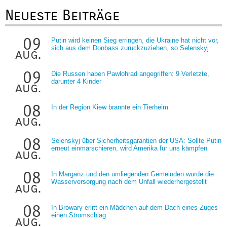
Neueste Beiträge
09
Putin wird keinen Sieg erringen, die Ukraine hat nicht vor,
sich aus dem Donbass zurückzuziehen, so Selenskyj
aug.
09
Die Russen haben Pawlohrad angegriffen: 9 Verletzte,
darunter 4 Kinder
aug.
08
In der Region Kiew brannte ein Tierheim
aug.
08
Selenskyj über Sicherheitsgarantien der USA: Sollte Putin
erneut einmarschieren, wird Amerika für uns kämpfen
aug.
08
In Marganz und den umliegenden Gemeinden wurde die
Wasserversorgung nach dem Unfall wiederhergestellt
aug.
08
In Browary erlitt ein Mädchen auf dem Dach eines Zuges
einen Stromschlag
aug.