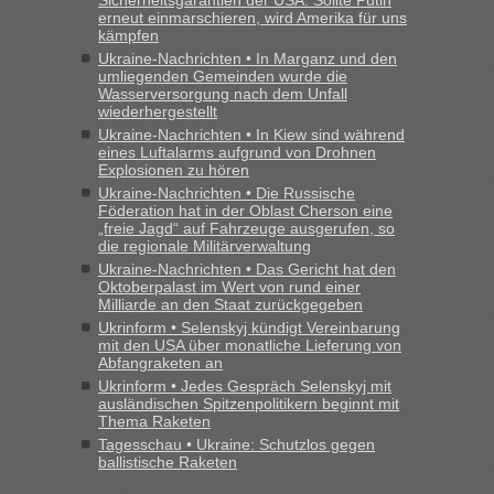
erneut einmarschieren, wird Amerika für uns
kämpfen
Ukraine-Nachrichten • In Marganz und den
umliegenden Gemeinden wurde die
Wasserversorgung nach dem Unfall
wiederhergestellt
Ukraine-Nachrichten • In Kiew sind während
eines Luftalarms aufgrund von Drohnen
Explosionen zu hören
Ukraine-Nachrichten • Die Russische
Föderation hat in der Oblast Cherson eine
„freie Jagd“ auf Fahrzeuge ausgerufen, so
die regionale Militärverwaltung
Ukraine-Nachrichten • Das Gericht hat den
Oktoberpalast im Wert von rund einer
Milliarde an den Staat zurückgegeben
Ukrinform • Selenskyj kündigt Vereinbarung
mit den USA über monatliche Lieferung von
Abfangraketen an
Ukrinform • Jedes Gespräch Selenskyj mit
ausländischen Spitzenpolitikern beginnt mit
Thema Raketen
Tagesschau • Ukraine: Schutzlos gegen
ballistische Raketen