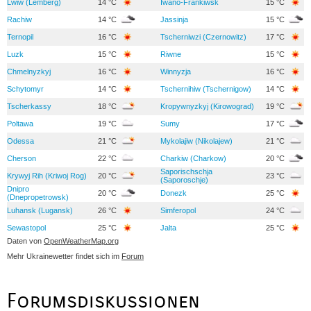
Lwiw (Lemberg)
14 °C
Iwano-Frankiwsk
15 °C
Rachiw
14 °C
Jassinja
15 °C
Ternopil
16 °C
Tscherniwzi (Czernowitz)
17 °C
Luzk
15 °C
Riwne
15 °C
Chmelnyzkyj
16 °C
Winnyzja
16 °C
Schytomyr
14 °C
Tschernihiw (Tschernigow)
14 °C
Tscherkassy
18 °C
Kropywnyzkyj (Kirowograd)
19 °C
Poltawa
19 °C
Sumy
17 °C
Odessa
21 °C
Mykolajiw (Nikolajew)
21 °C
Cherson
22 °C
Charkiw (Charkow)
20 °C
Saporischschja
Krywyj Rih (Kriwoj Rog)
20 °C
23 °C
(Saporoschje)
Dnipro
20 °C
Donezk
25 °C
(Dnepropetrowsk)
Luhansk (Lugansk)
26 °C
Simferopol
24 °C
Sewastopol
25 °C
Jalta
25 °C
Daten von
OpenWeatherMap.org
Mehr Ukrainewetter findet sich im
Forum
Forumsdiskussionen