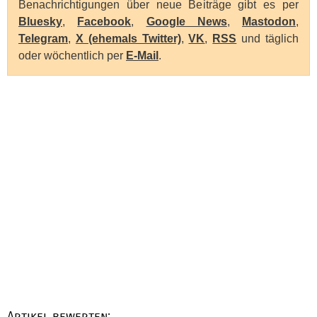
Benachrichtigungen über neue Beiträge gibt es per
Bluesky
,
Facebook
,
Google News
,
Mastodon
,
Telegram
,
X (ehemals Twitter)
,
VK
,
RSS
und täglich
oder wöchentlich per
E-Mail
.
Artikel bewerten: