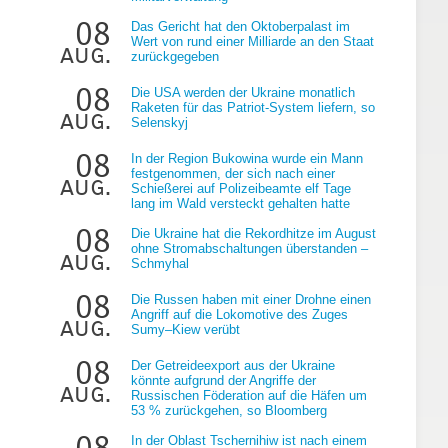
08
Das Gericht hat den Oktoberpalast im
Wert von rund einer Milliarde an den Staat
aug.
zurückgegeben
08
Die USA werden der Ukraine monatlich
Raketen für das Patriot-System liefern, so
aug.
Selenskyj
g
08
In der Region Bukowina wurde ein Mann
festgenommen, der sich nach einer
aug.
Schießerei auf Polizeibeamte elf Tage
lang im Wald versteckt gehalten hatte
08
Die Ukraine hat die Rekordhitze im August
ohne Stromabschaltungen überstanden –
aug.
Schmyhal
08
Die Russen haben mit einer Drohne einen
Angriff auf die Lokomotive des Zuges
aug.
Sumy–Kiew verübt
08
Der Getreideexport aus der Ukraine
könnte aufgrund der Angriffe der
aug.
Russischen Föderation auf die Häfen um
53 % zurückgehen, so Bloomberg
08
In der Oblast Tschernihiw ist nach einem