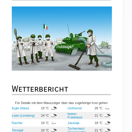
Wetterbericht
Für Details mit dem Mauszeiger über das zugehörige Icon gehen
Kyjiw (Kiew)
19 °C
Ushhorod
26 °C
Iwano-
Lwiw (Lemberg)
24 °C
21 °C
Frankiwsk
Rachiw
19 °C
Jassinja
18 °C
Tscherniwzi
Ternopil
24 °C
21 °C
(Czernowitz)