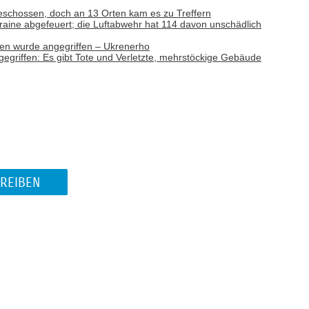
schossen, doch an 13 Orten kam es zu Treffern
raine abgefeuert; die Luftabwehr hat 114 davon unschädlich
nen wurde angegriffen – Ukrenerho
egriffen: Es gibt Tote und Verletzte, mehrstöckige Gebäude
REIBEN