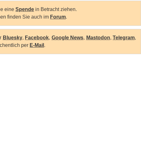
Sie eine
Spende
in Betracht ziehen.
en finden Sie auch im
Forum
.
er
Bluesky
,
Facebook
,
Google News
,
Mastodon
,
Telegram
,
chentlich per
E-Mail
.