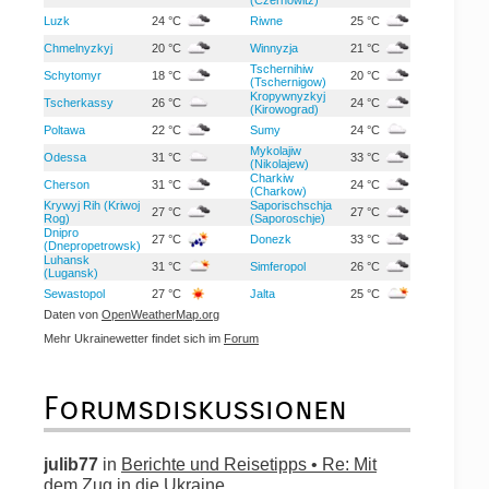
Luzk
24 °C
Riwne
25 °C
Chmelnyzkyj
20 °C
Winnyzja
21 °C
Tschernihiw
Schytomyr
18 °C
20 °C
(Tschernigow)
Kropywnyzkyj
Tscherkassy
26 °C
24 °C
(Kirowograd)
Poltawa
22 °C
Sumy
24 °C
Mykolajiw
Odessa
31 °C
33 °C
(Nikolajew)
Charkiw
Cherson
31 °C
24 °C
(Charkow)
Krywyj Rih (Kriwoj
Saporischschja
27 °C
27 °C
Rog)
(Saporoschje)
Dnipro
27 °C
Donezk
33 °C
(Dnepropetrowsk)
Luhansk
31 °C
Simferopol
26 °C
(Lugansk)
Sewastopol
27 °C
Jalta
25 °C
Daten von
OpenWeatherMap.org
Mehr Ukrainewetter findet sich im
Forum
Forumsdiskussionen
julib77
in
Berichte und Reisetipps • Re: Mit
dem Zug in die Ukraine