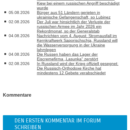
Kiew bei einem russischen Angriff beschädigt
wurde
05.08.2026
Bürger aus 51 Ländern gerieten in
ukrainische Gefangenschaft, so Lubinez
02.08.2026
Der Juli war hinsichtlich der Verluste der
russischen Armee im Jahr 2026 ein
Rekordmonat, so der Generalstab
04.08.2026
Nachrichten vom 4. August: Stromausfall im
Kernkraftwerk Saporischschja, Russland will
die Wasserversorgung in der Ukraine
lahmlegen
04.08.2026
Die Russen haben das Lager der
Eiscremefirma „Lasunka“ zerstört
02.08.2026
In Russland wird der Krieg offiziell gesegnet:
Die Russisch-Orthodoxe Kirche hat
mindestens 12 Gebete verabschiedet
Kommentare
DEN ERSTEN KOMMENTAR IM FORUM
SCHREIBEN