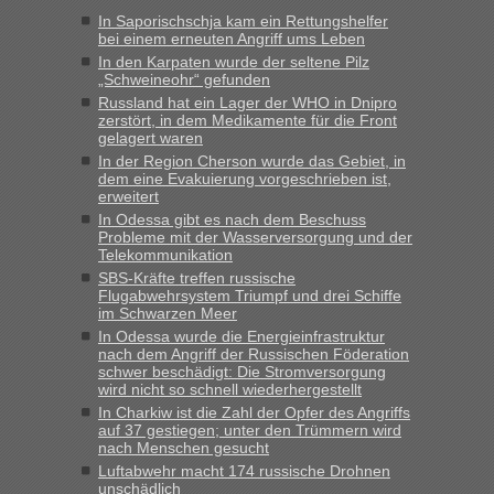
Jahres haben die Zollbeamten Verstöße im Wert von fast 11
In Saporischschja kam ein Rettungshelfer
Milliarden aufgedeckt
bei einem erneuten Angriff ums Leben
„Kein Zoll. Du musst an sich nur sagen dass das privat ist
In den Karpaten wurde der seltene Pilz
und du nicht damit handeln willst. So lange das nicht
„Schweineohr“ gefunden
Originalverpackt ist und ersichlich das nicht neu sollte es
Russland hat ein Lager der WHO in Dnipro
zerstört, in dem Medikamente für die Front
keine Probleme geben“
gelagert waren
In der Region Cherson wurde das Gebiet, in
Eric
in
Recht, Visa und Dokumente • Deklaration
dem eine Evakuierung vorgeschrieben ist,
gebrauchter Kleidung beim Zoll
erweitert
„Hallo Leute, ich weiß nicht, ob ich hier richtig bin mit meiner
In Odessa gibt es nach dem Beschuss
Probleme mit der Wasserversorgung und der
Anfrage. Ich möchte 4 Umzugskartons mit gebrauchter
Telekommunikation
Straßen Kleidung bei der Einreise in die Ukraine
SBS-Kräfte treffen russische
mitnehmen. Es ist gebrauchte Kleidung...“
Flugabwehrsystem Triumpf und drei Schiffe
im Schwarzen Meer
lev
in
Berichte und Reisetipps • Re: An welchem
In Odessa wurde die Energieinfrastruktur
Grenzübergang zwischen Polen und der Ukraine geht es am
nach dem Angriff der Russischen Föderation
schnellsten?
schwer beschädigt: Die Stromversorgung
wird nicht so schnell wiederhergestellt
„Wir sind mit unserem Wohnmobil, wie geplant am Montag
In Charkiw ist die Zahl der Opfer des Angriffs
15.6. in Krakovets rüber. Sehr zeitig los gegen 5 Uhr in der
auf 37 gestiegen; unter den Trümmern wird
Früh. Mit sehr sehr wenig Verkehr, super bis zur Grenze. Nur
nach Menschen gesucht
8 PKW vor der Schranke....“
Luftabwehr macht 174 russische Drohnen
unschädlich