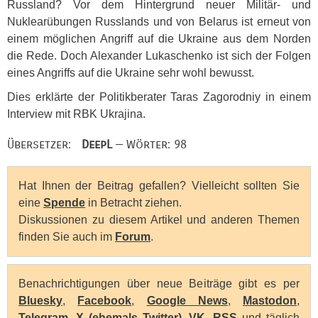
Russland? Vor dem Hintergrund neuer Militär- und
Nuklearübungen Russlands und von Belarus ist erneut von
einem möglichen Angriff auf die Ukraine aus dem Norden
die Rede. Doch Alexander Lukaschenko ist sich der Folgen
eines Angriffs auf die Ukraine sehr wohl bewusst.
Dies erklärte der Politikberater Taras Zagorodniy in einem
Interview mit
RBK
Ukrajina.
Übersetzer:
DeepL
— Wörter: 98
Hat Ihnen der Beitrag gefallen? Vielleicht sollten Sie
eine
Spende
in Betracht ziehen.
Diskussionen zu diesem Artikel und anderen Themen
finden Sie auch im
Forum
.
Benachrichtigungen über neue Beiträge gibt es per
Bluesky
,
Facebook
,
Google News
,
Mastodon
,
Telegram
,
X (ehemals Twitter)
,
VK
,
RSS
und täglich