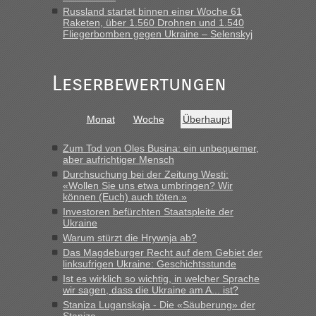
Frank
in
Berichte und Reisetipps • Re: An welchem
Russland startet binnen einer Woche 61
Grenzübergang zwischen Polen und der Ukraine geht es am
Raketen, über 1.560 Drohnen und 1.540
schnellsten?
Fliegerbomben gegen Ukraine – Selenskyj
„Gestern 6 Stunden warten vor der Grenze Richtung Polen
in Krakowez mit dem Kleinbus. Abfertigung ging dann
Leserbewertungen
schnell da auch Passagiere mit EU-Pass dabei waren“
Bernd D-UA
in
Berichte und Reisetipps • Re: An welchem
Monat
Woche
Überhaupt
Grenzübergang zwischen Polen und der Ukraine geht es am
schnellsten?
Zum Tod von Oles Busina: ein unbequemer,
„Bin am Montag 15.6.26 um 8 Uhr in Urgyniw ausgereist,
aber aufrichtiger Mensch
das erste Mal an einem Montagmorgen ca. 15 Fahrzeuge
Durchsuchung bei der Zeitung Westi:
vor mir, bin sonst der Erste oder Zweite, egal, nach ca 20
«Wollen Sie uns etwa umbringen? Wir
Minuten wurde dann die nächste Welle...“
können (Euch) auch töten.»
Investoren befürchten Staatspleite der
lev
in
Berichte und Reisetipps • Re: An welchem
Ukraine
Grenzübergang zwischen Polen und der Ukraine geht es am
Warum stürzt die Hrywnja ab?
schnellsten?
Das Magdeburger Recht auf dem Gebiet der
linksufrigen Ukraine: Geschichtsstunde
„Derzeit, ist es überall sehr voll an den Grenzen Ukraine/
Ist es wirklich so wichtig, in welcher Sprache
Polen. Zb. Krakovets 100 PKW ca. 10 h Wartezeit. Wollen
wir sagen, dass die Ukraine am A... ist?
Montag rüber, versuchen es sehr früh.“
Staniza Luganskaja - Die «Säuberung» der
Staniza