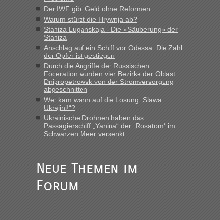
“
Der IWF gibt Geld ohne Reformen
Warum stürzt die Hrywnja ab?
MHG1023
in
Berichte und Reisetipps • Re: Mit dem Zug in
die Ukraine
Staniza Luganskaja - Die «Säuberung» der
Staniza
„Man sollte aber explizit dazu schreiben, daß es ein Zug von
Anschlag auf ein Schiff vor Odessa: Die Zahl
LeoExpress ist - und nur auf deren Webseite kann man die
der Opfer ist gestiegen
Fahrkarten kaufen. Zumindest ist es die erste Umsteigefreie
Durch die Angriffe der Russischen
Verbindung von Deutschland...“
Föderation wurden vier Bezirke der Oblast
Dnipropetrowsk von der Stromversorgung
abgeschnitten
Eric
in
Recht, Visa und Dokumente • Re: Deklaration
gebrauchter Kleidung beim Zoll
Wer kam wann auf die Losung „Slawa
Ukrajini!“?
„Vielen Dank, mit einem Briefchen meiner Frau im Gepäck
Ukrainische Drohnen haben das
gab es keine Probleme“
Passagierschiff „Yanina“ der „Rosatom“ im
Schwarzen Meer versenkt
Anuleb
in
Recht, Visa und Dokumente • Re: Seit Anfang
des Jahres haben die Zollbeamten Verstöße im Wert von
fast 11 Milliarden aufgedeckt
Neue Themen im
„Am besten wäre natürlich, wenn die Frau mit dabei ist.
Forum
Alleinreisende Männer stehen schließlich immer unter
Verdacht.“
Frank
in
Recht, Visa und Dokumente • Re: Seit Anfang des