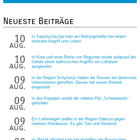
Neueste Beiträge
10
In Saporischschja kam ein Rettungshelfer bei einem
erneuten Angriff ums Leben
aug.
10
In Kiew und einer Reihe von Regionen wurde aufgrund der
Gefahr eines ballistischen Angriffs ein Luftalarm
aug.
ausgerufen
09
In der Region Schytomyr haben die Russen ein deutsches
Unternehmen getroffen: Dieses hat seinen Betrieb
aug.
eingestellt
09
In den Karpaten wurde der seltene Pilz „Schweineohr“
gefunden
aug.
09
Ein Lieferwagen prallte in der Region Odessa gegen
mehrere Kleinbusse: Es gibt Tote und Verletzte
aug.
Im Bezirk Nikopol kam bei Angriffen der Russischen