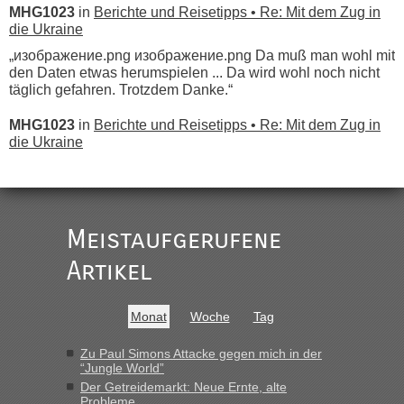
MHG1023
in
Berichte und Reisetipps • Re: Mit dem Zug in
die Ukraine
„изображение.png изображение.png Da muß man wohl mit
den Daten etwas herumspielen ... Da wird wohl noch nicht
täglich gefahren. Trotzdem Danke.“
MHG1023
in
Berichte und Reisetipps • Re: Mit dem Zug in
die Ukraine
„
Der Link zum Anbieter ist ja da.
Meistaufgerufene
Ist korrekt, aber ich finde man hätte trotzdem im Text gleich
darauf hinweisen können.
Artikel
War aber nicht "böse" gemeint ...
Bis jetzt sind die Tickets auch noch nicht auf der Webseite
buchbar - warum auch immer ...
Monat
Woche
Tag
Hab´s versucht - bekomme aber immer angezeigt "auf dieser
Strecke fahren wir nicht"
Zu Paul Simons Attacke gegen mich in der
“Jungle World”
Der Getreidemarkt: Neue Ernte, alte
Probleme