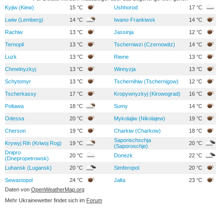
Kyjiw (Kiew)
15 °C
Ushhorod
17 °C
Lwiw (Lemberg)
14 °C
Iwano-Frankiwsk
14 °C
Rachiw
13 °C
Jassinja
12 °C
Ternopil
13 °C
Tscherniwzi (Czernowitz)
14 °C
Luzk
13 °C
Riwne
13 °C
Chmelnyzkyj
13 °C
Winnyzja
13 °C
Schytomyr
13 °C
Tschernihiw (Tschernigow)
12 °C
Tscherkassy
17 °C
Kropywnyzkyj (Kirowograd)
16 °C
Poltawa
18 °C
Sumy
14 °C
Odessa
20 °C
Mykolajiw (Nikolajew)
19 °C
Cherson
19 °C
Charkiw (Charkow)
18 °C
Saporischschja
Krywyj Rih (Kriwoj Rog)
19 °C
20 °C
(Saporoschje)
Dnipro
20 °C
Donezk
22 °C
(Dnepropetrowsk)
Luhansk (Lugansk)
20 °C
Simferopol
20 °C
Sewastopol
24 °C
Jalta
23 °C
Daten von
OpenWeatherMap.org
Mehr Ukrainewetter findet sich im
Forum