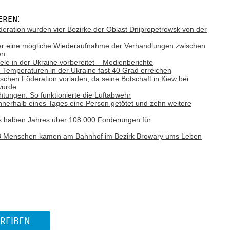
eren:
deration wurden vier Bezirke der Oblast Dnipropetrowsk von der
ber eine mögliche Wiederaufnahme der Verhandlungen zwischen
en
Ziele in der Ukraine vorbereitet – Medienberichte
emperaturen in der Ukraine fast 40 Grad erreichen
ischen Föderation vorladen, da seine Botschaft in Kiew bei
wurde
tungen: So funktionierte die Luftabwehr
nnerhalb eines Tages eine Person getötet und zehn weitere
es halben Jahres über 108.000 Forderungen für
: 8 Menschen kamen am Bahnhof im Bezirk Browary ums Leben
REIBEN