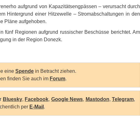
krenerho aufgrund von Kapazitätsengpässen – verursacht durch
em Hintergrund einer Hitzewelle – Stromabschaltungen in den
e Pläne aufgehoben.
 fünf Regionen aufgrund russischer Beschüsse berichtet. Am
orgung in der Region Donezk.
Sie eine
Spende
in Betracht ziehen.
en finden Sie auch im
Forum
.
er
Bluesky
,
Facebook
,
Google News
,
Mastodon
,
Telegram
,
chentlich per
E-Mail
.