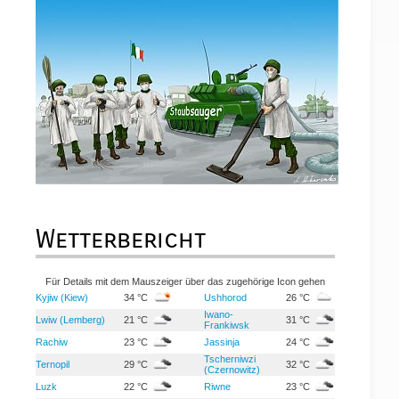
Wetterbericht
Für Details mit dem Mauszeiger über das zugehörige Icon gehen
Kyjiw (Kiew)
34 °C
Ushhorod
26 °C
Iwano-
Lwiw (Lemberg)
21 °C
31 °C
Frankiwsk
Rachiw
23 °C
Jassinja
24 °C
Tscherniwzi
Ternopil
29 °C
32 °C
(Czernowitz)
Luzk
22 °C
Riwne
23 °C