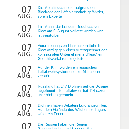
07
Die Metallindustrie ist aufgrund der
Blockade der Häfen ernsthaft gefährdet,
aug.
so ein Experte
07
Ein Mann, der bei dem Beschuss von
Kiew am 5. August verletzt worden war,
aug.
ist verstorben
07
Veruntreuung von Haushaltsmitteln: In
Kiew wird gegen einen Auftragnehmer des
aug.
kommunalen Unternehmens „Pleso“ ein
Gerichtsverfahren eingeleitet
07
Auf der Krim wurden ein russisches
Luftabwehrsystem und ein Militärkran
aug.
zerstört
07
Russland hat 147 Drohnen auf die Ukraine
abgefeuert; die Luftabwehr hat 114 davon
aug.
unschädlich gemacht
07
Drohnen haben Jekaterinburg angegriffen:
Auf dem Gelände des Wildberries-Lagers
aug.
wütet ein Feuer
07
Die Russen haben die Region
Saporischschja fast tausend Mal