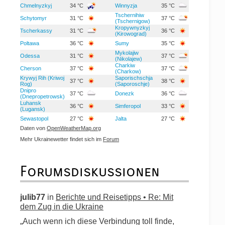
Chmelnyzkyj
34 °C
Winnyzja
35 °C
Tschernihiw
Schytomyr
31 °C
37 °C
(Tschernigow)
Kropywnyzkyj
Tscherkassy
31 °C
36 °C
(Kirowograd)
Poltawa
36 °C
Sumy
35 °C
Mykolajiw
Odessa
31 °C
37 °C
(Nikolajew)
Charkiw
Cherson
37 °C
37 °C
(Charkow)
Krywyj Rih (Kriwoj
Saporischschja
37 °C
38 °C
Rog)
(Saporoschje)
Dnipro
37 °C
Donezk
36 °C
(Dnepropetrowsk)
Luhansk
36 °C
Simferopol
33 °C
(Lugansk)
Sewastopol
27 °C
Jalta
27 °C
Daten von
OpenWeatherMap.org
Mehr Ukrainewetter findet sich im
Forum
Forumsdiskussionen
julib77
in
Berichte und Reisetipps • Re: Mit
dem Zug in die Ukraine
„Auch wenn ich diese Verbindung toll finde,