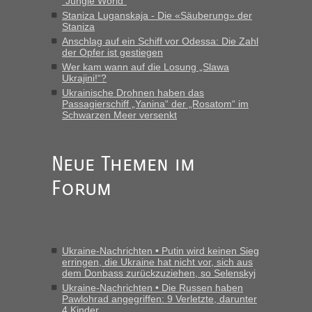
LeoExpress ist - und nur auf deren Webseite kann man die
“Jungle World”
Fahrkarten kaufen. Zumindest ist es die erste Umsteigefreie
Staniza Luganskaja - Die «Säuberung» der
Verbindung von Deutschland...“
Staniza
Anschlag auf ein Schiff vor Odessa: Die Zahl
der Opfer ist gestiegen
Eric
in
Recht, Visa und Dokumente • Re: Deklaration
gebrauchter Kleidung beim Zoll
Wer kam wann auf die Losung „Slawa
Ukrajini!“?
„Vielen Dank, mit einem Briefchen meiner Frau im Gepäck
Ukrainische Drohnen haben das
gab es keine Probleme“
Passagierschiff „Yanina“ der „Rosatom“ im
Schwarzen Meer versenkt
Anuleb
in
Recht, Visa und Dokumente • Re: Seit Anfang
des Jahres haben die Zollbeamten Verstöße im Wert von
fast 11 Milliarden aufgedeckt
Neue Themen im
„Am besten wäre natürlich, wenn die Frau mit dabei ist.
Forum
Alleinreisende Männer stehen schließlich immer unter
Verdacht.“
Frank
in
Recht, Visa und Dokumente • Re: Seit Anfang des
Jahres haben die Zollbeamten Verstöße im Wert von fast 11
Ukraine-Nachrichten • Putin wird keinen Sieg
Milliarden aufgedeckt
erringen, die Ukraine hat nicht vor, sich aus
dem Donbass zurückzuziehen, so Selenskyj
„Kein Zoll. Du musst an sich nur sagen dass das privat ist
und du nicht damit handeln willst. So lange das nicht
Ukraine-Nachrichten • Die Russen haben
Pawlohrad angegriffen: 9 Verletzte, darunter
Originalverpackt ist und ersichlich das nicht neu sollte es
4 Kinder