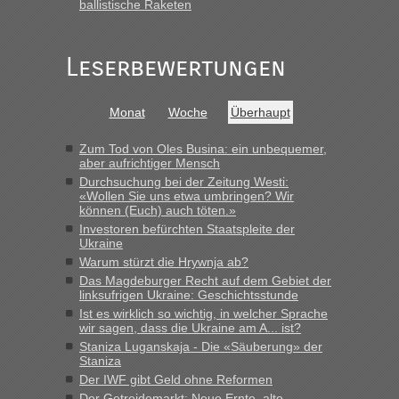
ballistische Raketen
schnell da auch Passagiere mit EU-Pass dabei waren“
Bernd D-UA
in
Berichte und Reisetipps • Re: An welchem
Grenzübergang zwischen Polen und der Ukraine geht es am
Leserbewertungen
schnellsten?
„Bin am Montag 15.6.26 um 8 Uhr in Urgyniw ausgereist,
Monat
Woche
Überhaupt
das erste Mal an einem Montagmorgen ca. 15 Fahrzeuge
vor mir, bin sonst der Erste oder Zweite, egal, nach ca 20
Zum Tod von Oles Busina: ein unbequemer,
Minuten wurde dann die nächste Welle...“
aber aufrichtiger Mensch
Durchsuchung bei der Zeitung Westi:
lev
in
Berichte und Reisetipps • Re: An welchem
«Wollen Sie uns etwa umbringen? Wir
Grenzübergang zwischen Polen und der Ukraine geht es am
können (Euch) auch töten.»
schnellsten?
Investoren befürchten Staatspleite der
Ukraine
„Derzeit, ist es überall sehr voll an den Grenzen Ukraine/
Polen. Zb. Krakovets 100 PKW ca. 10 h Wartezeit. Wollen
Warum stürzt die Hrywnja ab?
Montag rüber, versuchen es sehr früh.“
Das Magdeburger Recht auf dem Gebiet der
linksufrigen Ukraine: Geschichtsstunde
Ist es wirklich so wichtig, in welcher Sprache
wir sagen, dass die Ukraine am A... ist?
Staniza Luganskaja - Die «Säuberung» der
Staniza
Der IWF gibt Geld ohne Reformen
Der Getreidemarkt: Neue Ernte, alte