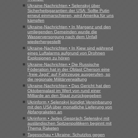
keine Probleme geben“
Ukraine-Nachrichten • Selenskyj über
Sicherheitsgarantien der USA: Sollte Putin
Eric
in
Recht, Visa und Dokumente • Deklaration
erneut einmarschieren, wird Amerika für uns
gebrauchter Kleidung beim Zoll
kämpfen
Ukraine-Nachrichten • In Marganz und den
„Hallo Leute, ich weiß nicht, ob ich hier richtig bin mit meiner
umliegenden Gemeinden wurde die
Anfrage. Ich möchte 4 Umzugskartons mit gebrauchter
Wasserversorgung nach dem Unfall
Straßen Kleidung bei der Einreise in die Ukraine
wiederhergestellt
mitnehmen. Es ist gebrauchte Kleidung...“
Ukraine-Nachrichten • In Kiew sind während
eines Luftalarms aufgrund von Drohnen
lev
in
Berichte und Reisetipps • Re: An welchem
Explosionen zu hören
Grenzübergang zwischen Polen und der Ukraine geht es am
Ukraine-Nachrichten • Die Russische
schnellsten?
Föderation hat in der Oblast Cherson eine
„freie Jagd“ auf Fahrzeuge ausgerufen, so
„Wir sind mit unserem Wohnmobil, wie geplant am Montag
die regionale Militärverwaltung
15.6. in Krakovets rüber. Sehr zeitig los gegen 5 Uhr in der
Ukraine-Nachrichten • Das Gericht hat den
Früh. Mit sehr sehr wenig Verkehr, super bis zur Grenze. Nur
Oktoberpalast im Wert von rund einer
8 PKW vor der Schranke....“
Milliarde an den Staat zurückgegeben
Ukrinform • Selenskyj kündigt Vereinbarung
mit den USA über monatliche Lieferung von
Frank
in
Berichte und Reisetipps • Re: An welchem
Abfangraketen an
Grenzübergang zwischen Polen und der Ukraine geht es am
Ukrinform • Jedes Gespräch Selenskyj mit
schnellsten?
ausländischen Spitzenpolitikern beginnt mit
„Gestern 6 Stunden warten vor der Grenze Richtung Polen
Thema Raketen
in Krakowez mit dem Kleinbus. Abfertigung ging dann
Tagesschau • Ukraine: Schutzlos gegen