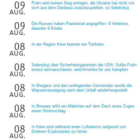
09
Putin wird keinen Sieg erringen, die Ukraine hat nicht vor,
sich aus dem Donbass zurückzuziehen, so Selenskyj
aug.
09
Die Russen haben Pawlohrad angegriffen: 9 Verletzte,
darunter 4 Kinder
aug.
08
In der Region Kiew brannte ein Tierheim
aug.
08
Selenskyj über Sicherheitsgarantien der USA: Sollte Putin
erneut einmarschieren, wird Amerika für uns kämpfen
aug.
08
In Marganz und den umliegenden Gemeinden wurde die
Wasserversorgung nach dem Unfall wiederhergestellt
aug.
08
In Browary erlitt ein Mädchen auf dem Dach eines Zuges
einen Stromschlag
aug.
08
In Kiew sind während eines Luftalarms aufgrund von
Drohnen Explosionen zu hören
aug.