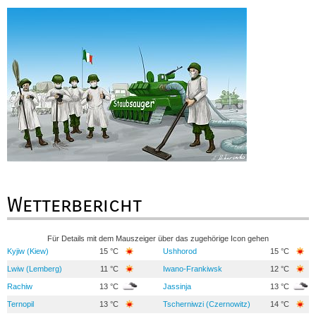
Wetterbericht
Für Details mit dem Mauszeiger über das zugehörige Icon gehen
Kyjiw (Kiew)
15 °C
Ushhorod
15 °C
Lwiw (Lemberg)
11 °C
Iwano-Frankiwsk
12 °C
Rachiw
13 °C
Jassinja
13 °C
Ternopil
13 °C
Tscherniwzi (Czernowitz)
14 °C