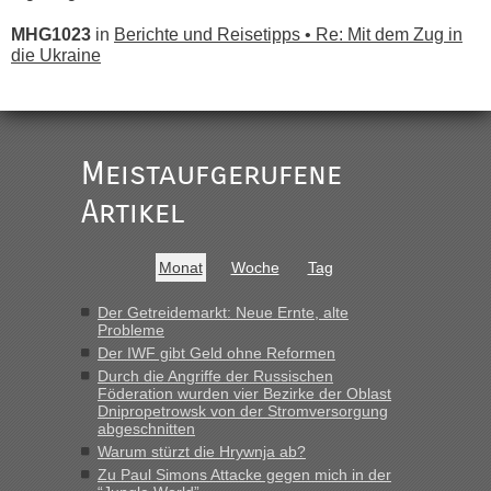
MHG1023
in
Berichte und Reisetipps • Re: Mit dem Zug in
die Ukraine
„
Der Link zum Anbieter ist ja da.
Meistaufgerufene
Ist korrekt, aber ich finde man hätte trotzdem im Text gleich
darauf hinweisen können.
Artikel
War aber nicht "böse" gemeint ...
Bis jetzt sind die Tickets auch noch nicht auf der Webseite
buchbar - warum auch immer ...
Monat
Woche
Tag
Hab´s versucht - bekomme aber immer angezeigt "auf dieser
Strecke fahren wir nicht"
Der Getreidemarkt: Neue Ernte, alte
Probleme
Der IWF gibt Geld ohne Reformen
“
Durch die Angriffe der Russischen
Föderation wurden vier Bezirke der Oblast
Dnipropetrowsk von der Stromversorgung
MHG1023
in
Berichte und Reisetipps • Re: Mit dem Zug in
abgeschnitten
die Ukraine
Warum stürzt die Hrywnja ab?
„Man sollte aber explizit dazu schreiben, daß es ein Zug von
Zu Paul Simons Attacke gegen mich in der