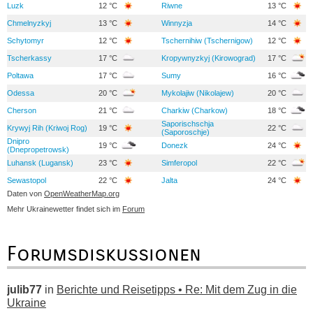
Luzk
12 °C
Riwne
13 °C
Chmelnyzkyj
13 °C
Winnyzja
14 °C
Schytomyr
12 °C
Tschernihiw (Tschernigow)
12 °C
Tscherkassy
17 °C
Kropywnyzkyj (Kirowograd)
17 °C
Poltawa
17 °C
Sumy
16 °C
Odessa
20 °C
Mykolajiw (Nikolajew)
20 °C
Cherson
21 °C
Charkiw (Charkow)
18 °C
Saporischschja
Krywyj Rih (Kriwoj Rog)
19 °C
22 °C
(Saporoschje)
Dnipro
19 °C
Donezk
24 °C
(Dnepropetrowsk)
Luhansk (Lugansk)
23 °C
Simferopol
22 °C
Sewastopol
22 °C
Jalta
24 °C
Daten von
OpenWeatherMap.org
Mehr Ukrainewetter findet sich im
Forum
Forumsdiskussionen
julib77
in
Berichte und Reisetipps • Re: Mit dem Zug in die
Ukraine