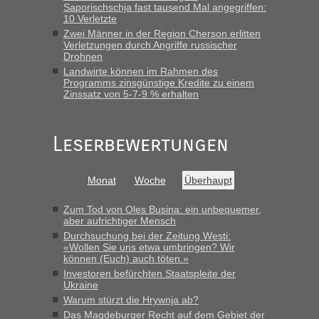
Saporischschja fast tausend Mal angegriffen:
„Wir sind mit unserem Wohnmobil, wie geplant am Montag
10 Verletzte
15.6. in Krakovets rüber. Sehr zeitig los gegen 5 Uhr in der
Zwei Männer in der Region Cherson erlitten
Früh. Mit sehr sehr wenig Verkehr, super bis zur Grenze. Nur
Verletzungen durch Angriffe russischer
8 PKW vor der Schranke....“
Drohnen
Landwirte können im Rahmen des
Frank
in
Berichte und Reisetipps • Re: An welchem
Programms zinsgünstige Kredite zu einem
Grenzübergang zwischen Polen und der Ukraine geht es am
Zinssatz von 5-7-9 % erhalten
schnellsten?
„Gestern 6 Stunden warten vor der Grenze Richtung Polen
Leserbewertungen
in Krakowez mit dem Kleinbus. Abfertigung ging dann
schnell da auch Passagiere mit EU-Pass dabei waren“
Bernd D-UA
in
Berichte und Reisetipps • Re: An welchem
Monat
Woche
Überhaupt
Grenzübergang zwischen Polen und der Ukraine geht es am
schnellsten?
Zum Tod von Oles Busina: ein unbequemer,
aber aufrichtiger Mensch
„Bin am Montag 15.6.26 um 8 Uhr in Urgyniw ausgereist,
Durchsuchung bei der Zeitung Westi:
das erste Mal an einem Montagmorgen ca. 15 Fahrzeuge
«Wollen Sie uns etwa umbringen? Wir
vor mir, bin sonst der Erste oder Zweite, egal, nach ca 20
können (Euch) auch töten.»
Minuten wurde dann die nächste Welle...“
Investoren befürchten Staatspleite der
Ukraine
lev
in
Berichte und Reisetipps • Re: An welchem
Warum stürzt die Hrywnja ab?
Grenzübergang zwischen Polen und der Ukraine geht es am
Das Magdeburger Recht auf dem Gebiet der