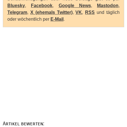
Bluesky
,
Facebook
,
Google News
,
Mastodon
,
Telegram
,
X (ehemals Twitter)
,
VK
,
RSS
und täglich
oder wöchentlich per
E-Mail
.
Artikel bewerten: