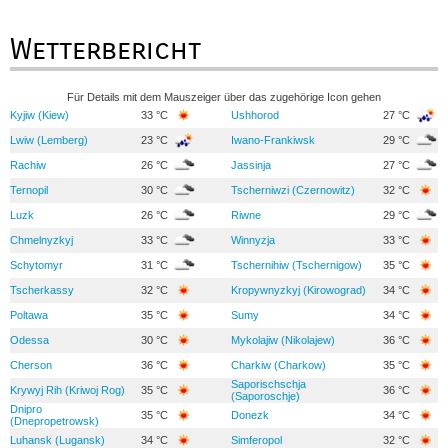
Wetterbericht
Für Details mit dem Mauszeiger über das zugehörige Icon gehen
Kyjiw (Kiew)
33 °C
Ushhorod
27 °C
Lwiw (Lemberg)
23 °C
Iwano-Frankiwsk
29 °C
Rachiw
26 °C
Jassinja
27 °C
Ternopil
30 °C
Tscherniwzi (Czernowitz)
32 °C
Luzk
26 °C
Riwne
29 °C
Chmelnyzkyj
33 °C
Winnyzja
33 °C
Schytomyr
31 °C
Tschernihiw (Tschernigow)
35 °C
Tscherkassy
32 °C
Kropywnyzkyj (Kirowograd)
34 °C
Poltawa
35 °C
Sumy
34 °C
Odessa
30 °C
Mykolajiw (Nikolajew)
36 °C
Cherson
36 °C
Charkiw (Charkow)
35 °C
Saporischschja
Krywyj Rih (Kriwoj Rog)
35 °C
36 °C
(Saporoschje)
Dnipro
35 °C
Donezk
34 °C
(Dnepropetrowsk)
Luhansk (Lugansk)
34 °C
Simferopol
32 °C