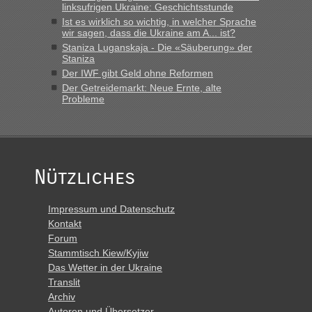
schnellsten?
linksufrigen Ukraine: Geschichtsstunde
Ist es wirklich so wichtig, in welcher Sprache
„Derzeit, ist es überall sehr voll an den Grenzen Ukraine/
wir sagen, dass die Ukraine am A... ist?
Polen. Zb. Krakovets 100 PKW ca. 10 h Wartezeit. Wollen
Staniza Luganskaja - Die «Säuberung» der
Montag rüber, versuchen es sehr früh.“
Staniza
Der IWF gibt Geld ohne Reformen
Der Getreidemarkt: Neue Ernte, alte
Probleme
Nützliches
Impressum und Datenschutz
Kontakt
Forum
Stammtisch Kiew/Kyjiw
Das Wetter in der Ukraine
Translit
Archiv
Autoren und Übersetzer