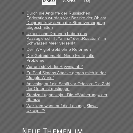
Monat
Woche
Tag
Hab´s versucht - bekomme aber immer angezeigt "auf dieser
Strecke fahren wir nicht"
Durch die Angriffe der Russischen
Föderation wurden vier Bezirke der Oblast
Dnipropetrowsk von der Stromversorgung
abgeschnitten
“
Ukrainische Drohnen haben das
Passagierschiff „Yanina“ der „Rosatom“ im
MHG1023
in
Berichte und Reisetipps • Re: Mit dem Zug in
Schwarzen Meer versenkt
die Ukraine
Der IWF gibt Geld ohne Reformen
Der Getreidemarkt: Neue Ernte, alte
„Man sollte aber explizit dazu schreiben, daß es ein Zug von
Probleme
LeoExpress ist - und nur auf deren Webseite kann man die
Warum stürzt die Hrywnja ab?
Fahrkarten kaufen. Zumindest ist es die erste Umsteigefreie
Verbindung von Deutschland...“
Zu Paul Simons Attacke gegen mich in der
“Jungle World”
Anschlag auf ein Schiff vor Odessa: Die Zahl
Eric
in
Recht, Visa und Dokumente • Re: Deklaration
der Opfer ist gestiegen
gebrauchter Kleidung beim Zoll
Staniza Luganskaja - Die «Säuberung» der
„Vielen Dank, mit einem Briefchen meiner Frau im Gepäck
Staniza
gab es keine Probleme“
Wer kam wann auf die Losung „Slawa
Ukrajini!“?
Anuleb
in
Recht, Visa und Dokumente • Re: Seit Anfang
des Jahres haben die Zollbeamten Verstöße im Wert von
fast 11 Milliarden aufgedeckt
Neue Themen im