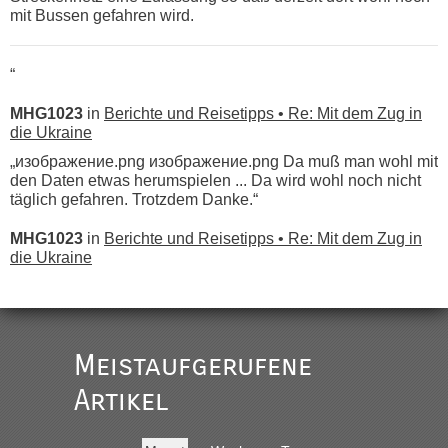
mit Bussen gefahren wird.
“
MHG1023
in
Berichte und Reisetipps • Re: Mit dem Zug in
die Ukraine
„изображение.png изображение.png Da muß man wohl mit
den Daten etwas herumspielen ... Da wird wohl noch nicht
täglich gefahren. Trotzdem Danke.“
MHG1023
in
Berichte und Reisetipps • Re: Mit dem Zug in
die Ukraine
„
Der Link zum Anbieter ist ja da.
Meistaufgerufene
Ist korrekt, aber ich finde man hätte trotzdem im Text gleich
darauf hinweisen können.
Artikel
War aber nicht "böse" gemeint ...
Bis jetzt sind die Tickets auch noch nicht auf der Webseite
buchbar - warum auch immer ...