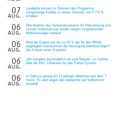
07
Landwirte können im Rahmen des Programms
zinsgünstige Kredite zu einem Zinssatz von 5-7-9 %
aug.
erhalten
06
Drei Beamte des Territorialzentrums für Rekrutierung und
soziale Unterstützung wurden wegen vorgetäuschter
aug.
Mobilisierungen entlarvt
06
Wird der Export von bis zu 15 % der für den Winter
angelegten Gasreserven die Versorgung beeinträchtigen?
aug.
Die Antwort eines Experten
06
„Wir kämpfen buchstäblich um jede Rakete“, so Sybiha
über die PAC-3-Raketen für das Patriot-System
aug.
06
In Odessa sprang ein 12-jähriges Mädchen aus dem 7:
Stock: Es wird wegen des Verdachts auf Selbstmord
aug.
ermittelt