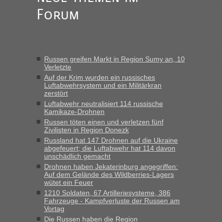
„Am besten wäre natürlich, wenn die Frau mit dabei ist.
Forum
Alleinreisende Männer stehen schließlich immer unter
Verdacht.“
Frank
in
Recht, Visa und Dokumente • Re: Seit Anfang des
Jahres haben die Zollbeamten Verstöße im Wert von fast 11
Russen greifen Markt in Region Sumy an, 10
Milliarden aufgedeckt
Verletzte
„Kein Zoll. Du musst an sich nur sagen dass das privat ist
Auf der Krim wurden ein russisches
und du nicht damit handeln willst. So lange das nicht
Luftabwehrsystem und ein Militärkran
zerstört
Originalverpackt ist und ersichlich das nicht neu sollte es
Luftabwehr neutralisiert 114 russische
keine Probleme geben“
Kamikaze-Drohnen
Russen töten einen und verletzen fünf
Eric
in
Recht, Visa und Dokumente • Deklaration
Zivilisten in Region Donezk
gebrauchter Kleidung beim Zoll
Russland hat 147 Drohnen auf die Ukraine
„Hallo Leute, ich weiß nicht, ob ich hier richtig bin mit meiner
abgefeuert; die Luftabwehr hat 114 davon
unschädlich gemacht
Anfrage. Ich möchte 4 Umzugskartons mit gebrauchter
Straßen Kleidung bei der Einreise in die Ukraine
Drohnen haben Jekaterinburg angegriffen:
Auf dem Gelände des Wildberries-Lagers
mitnehmen. Es ist gebrauchte Kleidung...“
wütet ein Feuer
1210 Soldaten, 67 Artilleriesysteme, 386
lev
in
Berichte und Reisetipps • Re: An welchem
Fahrzeuge - Kampfverluste der Russen am
Grenzübergang zwischen Polen und der Ukraine geht es am
Vortag
schnellsten?
Die Russen haben die Region