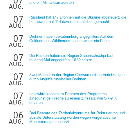
07
und ein Militärkran zerstört
aug.
07
Russland hat 147 Drohnen auf die Ukraine abgefeuert; die
Luftabwehr hat 114 davon unschädlich gemacht
aug.
07
Drohnen haben Jekaterinburg angegriffen: Auf dem
Gelände des Wildberries-Lagers wütet ein Feuer
aug.
07
Die Russen haben die Region Saporischschja fast
tausend Mal angegriffen: 10 Verletzte
aug.
07
Zwei Männer in der Region Cherson erlitten Verletzungen
durch Angriffe russischer Drohnen
aug.
07
Landwirte können im Rahmen des Programms
zinsgünstige Kredite zu einem Zinssatz von 5-7-9 %
aug.
erhalten
06
Drei Beamte des Territorialzentrums für Rekrutierung und
soziale Unterstützung wurden wegen vorgetäuschter
aug.
Mobilisierungen entlarvt