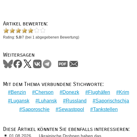
Artikel bewerten:
Rating:
5.0
/
7
(bei
1
abgegebenen Bewertung)
Weitersagen
Mit dem Thema verbundene Stichworte:
Benzin
Cherson
Donezk
Flughäfen
Krim
Lugansk
Luhansk
Russland
Saporischschja
Saporoschje
Sewastopol
Tankstellen
Diese Artikel könnten Sie ebenfalls interessieren:
01.08.2026
Ukrainische Drohnen haben das