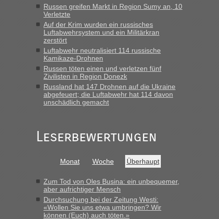
Russen greifen Markt in Region Sumy an, 10
Verletzte
lev
in
Berichte und Reisetipps • Re: An welchem
Auf der Krim wurden ein russisches
Grenzübergang zwischen Polen und der Ukraine geht es am
Luftabwehrsystem und ein Militärkran
schnellsten?
zerstört
Luftabwehr neutralisiert 114 russische
„Wir sind mit unserem Wohnmobil, wie geplant am Montag
Kamikaze-Drohnen
15.6. in Krakovets rüber. Sehr zeitig los gegen 5 Uhr in der
Russen töten einen und verletzen fünf
Früh. Mit sehr sehr wenig Verkehr, super bis zur Grenze. Nur
Zivilisten in Region Donezk
8 PKW vor der Schranke....“
Russland hat 147 Drohnen auf die Ukraine
abgefeuert; die Luftabwehr hat 114 davon
Frank
in
Berichte und Reisetipps • Re: An welchem
unschädlich gemacht
Grenzübergang zwischen Polen und der Ukraine geht es am
schnellsten?
„Gestern 6 Stunden warten vor der Grenze Richtung Polen
Leserbewertungen
in Krakowez mit dem Kleinbus. Abfertigung ging dann
schnell da auch Passagiere mit EU-Pass dabei waren“
Monat
Woche
Überhaupt
Bernd D-UA
in
Berichte und Reisetipps • Re: An welchem
Grenzübergang zwischen Polen und der Ukraine geht es am
Zum Tod von Oles Busina: ein unbequemer,
schnellsten?
aber aufrichtiger Mensch
Durchsuchung bei der Zeitung Westi:
„Bin am Montag 15.6.26 um 8 Uhr in Urgyniw ausgereist,
«Wollen Sie uns etwa umbringen? Wir
das erste Mal an einem Montagmorgen ca. 15 Fahrzeuge
können (Euch) auch töten.»