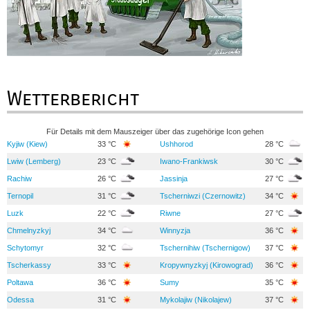
Wetterbericht
Für Details mit dem Mauszeiger über das zugehörige Icon gehen
Kyjiw (Kiew)
33 °C
Ushhorod
28 °C
Lwiw (Lemberg)
23 °C
Iwano-Frankiwsk
30 °C
Rachiw
26 °C
Jassinja
27 °C
Ternopil
31 °C
Tscherniwzi (Czernowitz)
34 °C
Luzk
22 °C
Riwne
27 °C
Chmelnyzkyj
34 °C
Winnyzja
36 °C
Schytomyr
32 °C
Tschernihiw (Tschernigow)
37 °C
Tscherkassy
33 °C
Kropywnyzkyj (Kirowograd)
36 °C
Poltawa
36 °C
Sumy
35 °C
Odessa
31 °C
Mykolajiw (Nikolajew)
37 °C