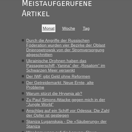
Meistaufgerufene
Ist korrekt, aber ich finde man hätte trotzdem im Text gleich
darauf hinweisen können.
Artikel
War aber nicht "böse" gemeint ...
Bis jetzt sind die Tickets auch noch nicht auf der Webseite
buchbar - warum auch immer ...
Monat
Woche
Tag
Hab´s versucht - bekomme aber immer angezeigt "auf dieser
Strecke fahren wir nicht"
Durch die Angriffe der Russischen
Föderation wurden vier Bezirke der Oblast
Dnipropetrowsk von der Stromversorgung
abgeschnitten
“
Ukrainische Drohnen haben das
Passagierschiff „Yanina“ der „Rosatom“ im
MHG1023
in
Berichte und Reisetipps • Re: Mit dem Zug in
Schwarzen Meer versenkt
die Ukraine
Der IWF gibt Geld ohne Reformen
Der Getreidemarkt: Neue Ernte, alte
„Man sollte aber explizit dazu schreiben, daß es ein Zug von
Probleme
LeoExpress ist - und nur auf deren Webseite kann man die
Warum stürzt die Hrywnja ab?
Fahrkarten kaufen. Zumindest ist es die erste Umsteigefreie
Verbindung von Deutschland...“
Zu Paul Simons Attacke gegen mich in der
“Jungle World”
Anschlag auf ein Schiff vor Odessa: Die Zahl
Eric
in
Recht, Visa und Dokumente • Re: Deklaration
der Opfer ist gestiegen
gebrauchter Kleidung beim Zoll
Staniza Luganskaja - Die «Säuberung» der
„Vielen Dank, mit einem Briefchen meiner Frau im Gepäck
Staniza
gab es keine Probleme“