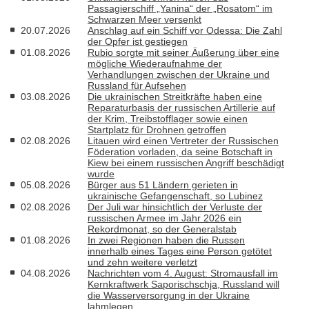
Passagierschiff „Yanina“ der „Rosatom“ im
Schwarzen Meer versenkt
20.07.2026
Anschlag auf ein Schiff vor Odessa: Die Zahl
der Opfer ist gestiegen
01.08.2026
Rubio sorgte mit seiner Äußerung über eine
mögliche Wiederaufnahme der
Verhandlungen zwischen der Ukraine und
Russland für Aufsehen
03.08.2026
Die ukrainischen Streitkräfte haben eine
Reparaturbasis der russischen Artillerie auf
der Krim, Treibstofflager sowie einen
Startplatz für Drohnen getroffen
02.08.2026
Litauen wird einen Vertreter der Russischen
Föderation vorladen, da seine Botschaft in
Kiew bei einem russischen Angriff beschädigt
wurde
05.08.2026
Bürger aus 51 Ländern gerieten in
ukrainische Gefangenschaft, so Lubinez
02.08.2026
Der Juli war hinsichtlich der Verluste der
russischen Armee im Jahr 2026 ein
Rekordmonat, so der Generalstab
01.08.2026
In zwei Regionen haben die Russen
innerhalb eines Tages eine Person getötet
und zehn weitere verletzt
04.08.2026
Nachrichten vom 4. August: Stromausfall im
Kernkraftwerk Saporischschja, Russland will
die Wasserversorgung in der Ukraine
lahmlegen