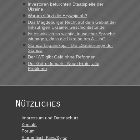
vor mir, bin sonst der Erste oder Zweite, egal, nach ca 20
Investoren befürchten Staatspleite der
Minuten wurde dann die nächste Welle...“
Ukraine
Warum stürzt die Hrywnja ab?
lev
in
Berichte und Reisetipps • Re: An welchem
Das Magdeburger Recht auf dem Gebiet der
Grenzübergang zwischen Polen und der Ukraine geht es am
linksufrigen Ukraine: Geschichtsstunde
schnellsten?
Ist es wirklich so wichtig, in welcher Sprache
wir sagen, dass die Ukraine am A... ist?
„Derzeit, ist es überall sehr voll an den Grenzen Ukraine/
Staniza Luganskaja - Die «Säuberung» der
Polen. Zb. Krakovets 100 PKW ca. 10 h Wartezeit. Wollen
Staniza
Montag rüber, versuchen es sehr früh.“
Der IWF gibt Geld ohne Reformen
Der Getreidemarkt: Neue Ernte, alte
Probleme
Nützliches
Impressum und Datenschutz
Kontakt
Forum
Stammtisch Kiew/Kyjiw