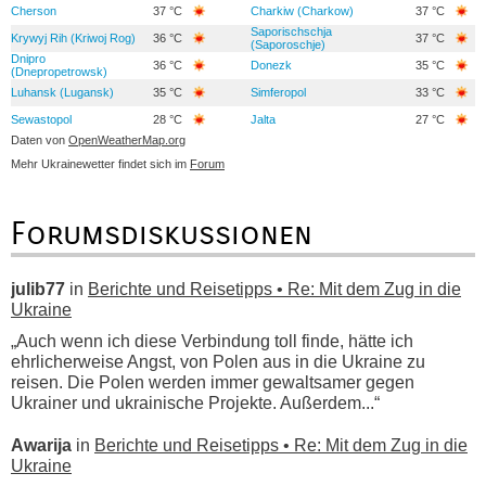
Cherson
37 °C
Charkiw (Charkow)
37 °C
Saporischschja
Krywyj Rih (Kriwoj Rog)
36 °C
37 °C
(Saporoschje)
Dnipro
36 °C
Donezk
35 °C
(Dnepropetrowsk)
Luhansk (Lugansk)
35 °C
Simferopol
33 °C
Sewastopol
28 °C
Jalta
27 °C
Daten von
OpenWeatherMap.org
Mehr Ukrainewetter findet sich im
Forum
Forumsdiskussionen
julib77
in
Berichte und Reisetipps • Re: Mit dem Zug in die
Ukraine
„Auch wenn ich diese Verbindung toll finde, hätte ich
ehrlicherweise Angst, von Polen aus in die Ukraine zu
reisen. Die Polen werden immer gewaltsamer gegen
Ukrainer und ukrainische Projekte. Außerdem...“
Awarija
in
Berichte und Reisetipps • Re: Mit dem Zug in die
Ukraine