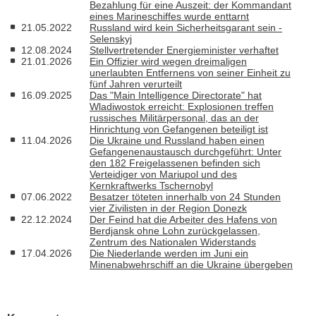
Bezahlung für eine Auszeit: der Kommandant
eines Marineschiffes wurde enttarnt
21.05.2022
Russland wird kein Sicherheitsgarant sein -
Selenskyj
12.08.2024
Stellvertretender Energieminister verhaftet
21.01.2026
Ein Offizier wird wegen dreimaligen
unerlaubten Entfernens von seiner Einheit zu
fünf Jahren verurteilt
16.09.2025
Das "Main Intelligence Directorate" hat
Wladiwostok erreicht: Explosionen treffen
russisches Militärpersonal, das an der
Hinrichtung von Gefangenen beteiligt ist
11.04.2026
Die Ukraine und Russland haben einen
Gefangenenaustausch durchgeführt: Unter
den 182 Freigelassenen befinden sich
Verteidiger von Mariupol und des
Kernkraftwerks Tschernobyl
07.06.2022
Besatzer töteten innerhalb von 24 Stunden
vier Zivilisten in der Region Donezk
22.12.2024
Der Feind hat die Arbeiter des Hafens von
Berdjansk ohne Lohn zurückgelassen,
Zentrum des Nationalen Widerstands
17.04.2026
Die Niederlande werden im Juni ein
Minenabwehrschiff an die Ukraine übergeben