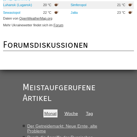
Luhansk (Lugansk)
20 °C
Simferopol
21 °C
Sewastopol
22 °C
Jalta
23 °C
Daten von
OpenWeatherMap.org
Mehr Ukrainewetter findet sich im
Forum
Forumsdiskussionen
Meistaufgerufene
Artikel
Monat
Woche
Tag
Der Getreidemarkt: Neue Ernte, alte
Probleme