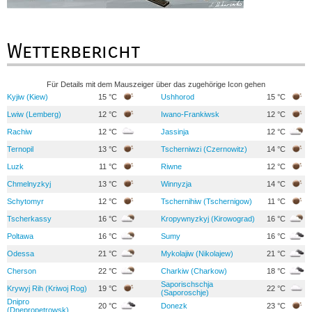
Wetterbericht
Für Details mit dem Mauszeiger über das zugehörige Icon gehen
Kyjiw (Kiew)
15 °C
Ushhorod
15 °C
Lwiw (Lemberg)
12 °C
Iwano-Frankiwsk
12 °C
Rachiw
12 °C
Jassinja
12 °C
Ternopil
13 °C
Tscherniwzi (Czernowitz)
14 °C
Luzk
11 °C
Riwne
12 °C
Chmelnyzkyj
13 °C
Winnyzja
14 °C
Schytomyr
12 °C
Tschernihiw (Tschernigow)
11 °C
Tscherkassy
16 °C
Kropywnyzkyj (Kirowograd)
16 °C
Poltawa
16 °C
Sumy
16 °C
Odessa
21 °C
Mykolajiw (Nikolajew)
21 °C
Cherson
22 °C
Charkiw (Charkow)
18 °C
Saporischschja
Krywyj Rih (Kriwoj Rog)
19 °C
22 °C
(Saporoschje)
Dnipro
20 °C
Donezk
23 °C
(Dnepropetrowsk)