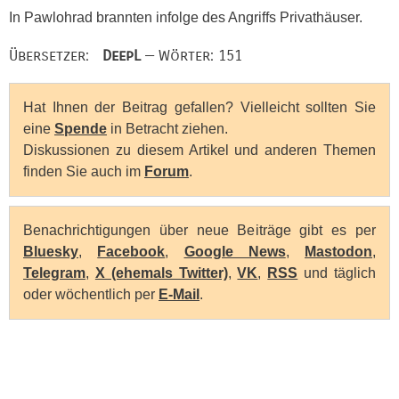
In Pawlohrad brannten infolge des Angriffs Privathäuser.
Übersetzer:
DeepL
— Wörter: 151
Hat Ihnen der Beitrag gefallen? Vielleicht sollten Sie
eine
Spende
in Betracht ziehen.
Diskussionen zu diesem Artikel und anderen Themen
finden Sie auch im
Forum
.
Benachrichtigungen über neue Beiträge gibt es per
Bluesky
,
Facebook
,
Google News
,
Mastodon
,
Telegram
,
X (ehemals Twitter)
,
VK
,
RSS
und täglich
oder wöchentlich per
E-Mail
.