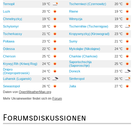
Ternopil
19 °C
Tscherniwzi (Czernowitz)
20 °C
Luzk
20 °C
Riwne
19 °C
Chmelnyzkyj
19 °C
Winnyzja
19 °C
Schytomyr
18 °C
Tschernihiw (Tschernigow)
20 °C
Tscherkassy
21 °C
Kropywnyzkyj (Kirowograd)
23 °C
Poltawa
23 °C
Sumy
21 °C
Odessa
22 °C
Mykolajiw (Nikolajew)
24 °C
Cherson
25 °C
Charkiw (Charkow)
22 °C
Saporischschja
Krywyj Rih (Kriwoj Rog)
24 °C
25 °C
(Saporoschje)
Dnipro
24 °C
Donezk
23 °C
(Dnepropetrowsk)
Luhansk (Lugansk)
24 °C
Simferopol
26 °C
Sewastopol
26 °C
Jalta
27 °C
Daten von
OpenWeatherMap.org
Mehr Ukrainewetter findet sich im
Forum
Forumsdiskussionen