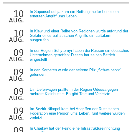
10
In Saporischschja kam ein Rettungshelfer bei einem
erneuten Angriff ums Leben
aug.
10
In Kiew und einer Reihe von Regionen wurde aufgrund der
Gefahr eines ballistischen Angriffs ein Luftalarm
aug.
ausgerufen
09
In der Region Schytomyr haben die Russen ein deutsches
Unternehmen getroffen: Dieses hat seinen Betrieb
aug.
eingestellt
09
In den Karpaten wurde der seltene Pilz „Schweineohr“
gefunden
aug.
09
Ein Lieferwagen prallte in der Region Odessa gegen
mehrere Kleinbusse: Es gibt Tote und Verletzte
aug.
09
Im Bezirk Nikopol kam bei Angriffen der Russischen
Föderation eine Person ums Leben, fünf weitere wurden
aug.
verletzt
09
In Charkiw hat der Feind eine Infrastruktureinrichtung