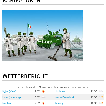
Wetterbericht
Für Details mit dem Mauszeiger über das zugehörige Icon gehen
Kyjiw (Kiew)
19 °C
Ushhorod
21 °C
Lwiw (Lemberg)
19 °C
Iwano-Frankiwsk
19 °C
Rachiw
17 °C
Jassinja
18 °C