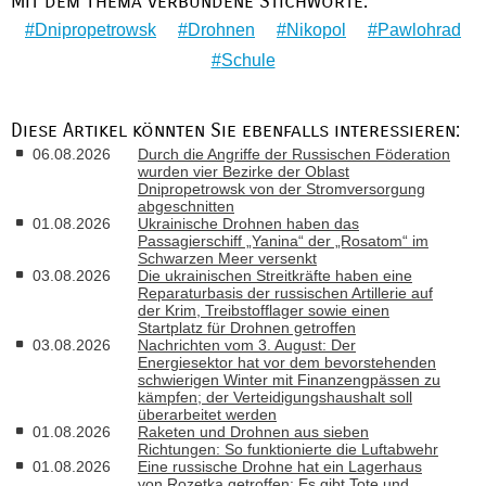
Mit dem Thema verbundene Stichworte:
Dnipropetrowsk
Drohnen
Nikopol
Pawlohrad
Schule
Diese Artikel könnten Sie ebenfalls interessieren:
06.08.2026
Durch die Angriffe der Russischen Föderation
wurden vier Bezirke der Oblast
Dnipropetrowsk von der Stromversorgung
abgeschnitten
01.08.2026
Ukrainische Drohnen haben das
Passagierschiff „Yanina“ der „Rosatom“ im
Schwarzen Meer versenkt
03.08.2026
Die ukrainischen Streitkräfte haben eine
Reparaturbasis der russischen Artillerie auf
der Krim, Treibstofflager sowie einen
Startplatz für Drohnen getroffen
03.08.2026
Nachrichten vom 3. August: Der
Energiesektor hat vor dem bevorstehenden
schwierigen Winter mit Finanzengpässen zu
kämpfen; der Verteidigungshaushalt soll
überarbeitet werden
01.08.2026
Raketen und Drohnen aus sieben
Richtungen: So funktionierte die Luftabwehr
01.08.2026
Eine russische Drohne hat ein Lagerhaus
von Rozetka getroffen: Es gibt Tote und