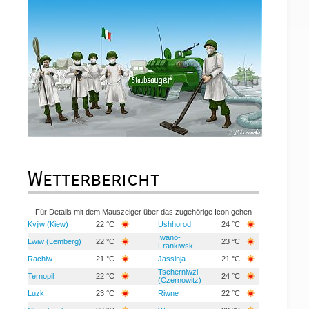
Wetterbericht
Für Details mit dem Mauszeiger über das zugehörige Icon gehen
Kyjiw (Kiew)
22 °C
Ushhorod
24 °C
Iwano-
Lwiw (Lemberg)
22 °C
23 °C
Frankiwsk
Rachiw
21 °C
Jassinja
21 °C
Tscherniwzi
Ternopil
22 °C
24 °C
(Czernowitz)
Luzk
23 °C
Riwne
22 °C