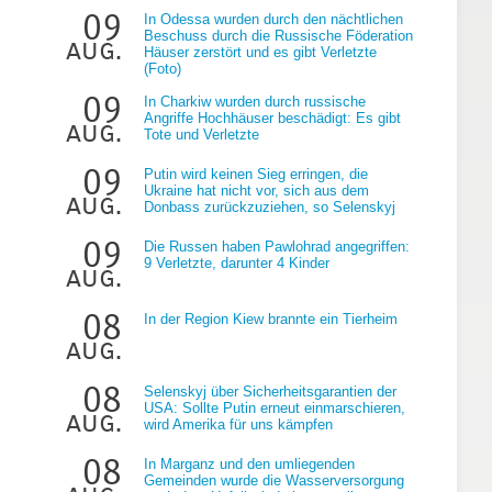
09
In Odessa wurden durch den nächtlichen
Beschuss durch die Russische Föderation
aug.
Häuser zerstört und es gibt Verletzte
(Foto)
09
In Charkiw wurden durch russische
Angriffe Hochhäuser beschädigt: Es gibt
aug.
Tote und Verletzte
e
09
Putin wird keinen Sieg erringen, die
Ukraine hat nicht vor, sich aus dem
aug.
Donbass zurückzuziehen, so Selenskyj
09
Die Russen haben Pawlohrad angegriffen:
9 Verletzte, darunter 4 Kinder
aug.
08
In der Region Kiew brannte ein Tierheim
aug.
08
Selenskyj über Sicherheitsgarantien der
USA: Sollte Putin erneut einmarschieren,
aug.
wird Amerika für uns kämpfen
08
In Marganz und den umliegenden
Gemeinden wurde die Wasserversorgung