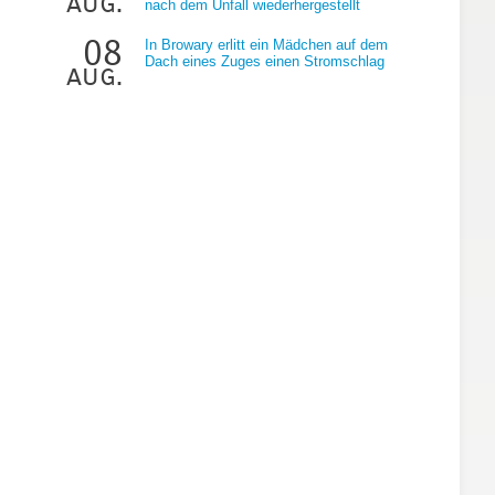
aug.
nach dem Unfall wiederhergestellt
08
In Browary erlitt ein Mädchen auf dem
Dach eines Zuges einen Stromschlag
aug.