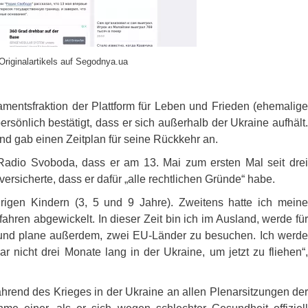
Originalartikels auf Segodnya.ua
amentsfraktion der Plattform für Leben und Frieden (ehemalige
ersönlich bestätigt, dass er sich außerhalb der Ukraine aufhält.
nd gab einen Zeitplan für seine Rückkehr an.
Radio Svoboda, dass er am 13. Mai zum ersten Mal seit drei
rsicherte, dass er dafür „alle rechtlichen Gründe“ habe.
hrigen Kindern (3, 5 und 9 Jahre). Zweitens hatte ich meine
ahren abgewickelt. In dieser Zeit bin ich im Ausland, werde für
 und plane außerdem, zwei EU-Länder zu besuchen. Ich werde
r nicht drei Monate lang in der Ukraine, um jetzt zu fliehen“,
hrend des Krieges in der Ukraine an allen Plenarsitzungen der