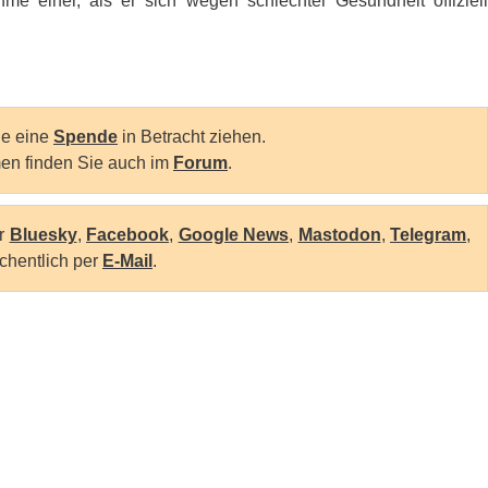
einer, als er sich wegen schlechter Gesundheit offiziell
Sie eine
Spende
in Betracht ziehen.
en finden Sie auch im
Forum
.
er
Bluesky
,
Facebook
,
Google News
,
Mastodon
,
Telegram
,
chentlich per
E-Mail
.