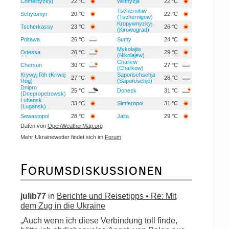
Chmelnyzkyj
22 °C
Winnyzja
22 °C
Tschernihiw
Schytomyr
20 °C
22 °C
(Tschernigow)
Kropywnyzkyj
Tscherkassy
23 °C
26 °C
(Kirowograd)
Poltawa
26 °C
Sumy
24 °C
Mykolajiw
Odessa
26 °C
29 °C
(Nikolajew)
Charkiw
Cherson
30 °C
27 °C
(Charkow)
Krywyj Rih (Kriwoj
Saporischschja
27 °C
28 °C
Rog)
(Saporoschje)
Dnipro
25 °C
Donezk
31 °C
(Dnepropetrowsk)
Luhansk
33 °C
Simferopol
31 °C
(Lugansk)
Sewastopol
28 °C
Jalta
29 °C
Daten von
OpenWeatherMap.org
Mehr Ukrainewetter findet sich im
Forum
Forumsdiskussionen
julib77
in
Berichte und Reisetipps • Re: Mit
dem Zug in die Ukraine
„Auch wenn ich diese Verbindung toll finde,