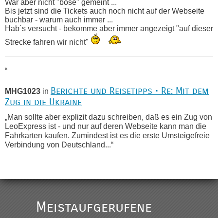
War aber nicht "böse" gemeint ...
Bis jetzt sind die Tickets auch noch nicht auf der Webseite
buchbar - warum auch immer ...
Hab´s versucht - bekomme aber immer angezeigt "auf dieser
Strecke fahren wir nicht"
“
Berichte und Reisetipps • Re: Mit dem
MHG1023
in
Zug in die Ukraine
„Man sollte aber explizit dazu schreiben, daß es ein Zug von
LeoExpress ist - und nur auf deren Webseite kann man die
Fahrkarten kaufen. Zumindest ist es die erste Umsteigefreie
Verbindung von Deutschland...“
Recht, Visa und Dokumente • Re:
Eric
in
Deklaration gebrauchter Kleidung beim Zoll
„Vielen Dank, mit einem Briefchen meiner Frau im Gepäck
gab es keine Probleme“
Meistaufgerufene