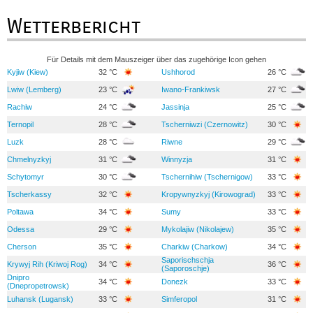
Wetterbericht
Für Details mit dem Mauszeiger über das zugehörige Icon gehen
Kyjiw (Kiew)
32 °C
Ushhorod
26 °C
Lwiw (Lemberg)
23 °C
Iwano-Frankiwsk
27 °C
Rachiw
24 °C
Jassinja
25 °C
Ternopil
28 °C
Tscherniwzi (Czernowitz)
30 °C
Luzk
28 °C
Riwne
29 °C
Chmelnyzkyj
31 °C
Winnyzja
31 °C
Schytomyr
30 °C
Tschernihiw (Tschernigow)
33 °C
Tscherkassy
32 °C
Kropywnyzkyj (Kirowograd)
33 °C
Poltawa
34 °C
Sumy
33 °C
Odessa
29 °C
Mykolajiw (Nikolajew)
35 °C
Cherson
35 °C
Charkiw (Charkow)
34 °C
Saporischschja
Krywyj Rih (Kriwoj Rog)
34 °C
36 °C
(Saporoschje)
Dnipro
34 °C
Donezk
33 °C
(Dnepropetrowsk)
Luhansk (Lugansk)
33 °C
Simferopol
31 °C