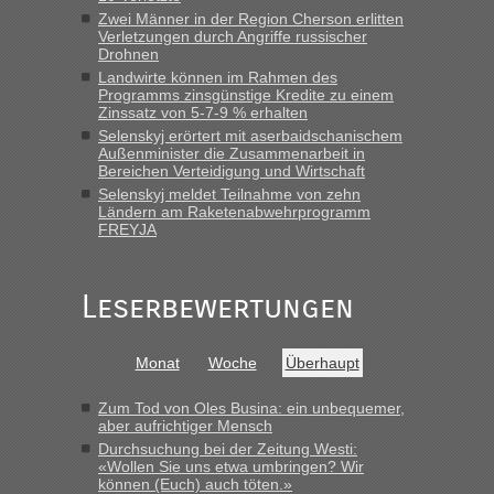
der Ukraine geht es am schnellsten?
Zwei Männer in der Region Cherson erlitten
Verletzungen durch Angriffe russischer
„Bin am Montag 15.6.26 um 8 Uhr in Urgyniw ausgereist,
Drohnen
das erste Mal an einem Montagmorgen ca. 15 Fahrzeuge
Landwirte können im Rahmen des
vor mir, bin sonst der Erste oder Zweite, egal, nach ca 20
Programms zinsgünstige Kredite zu einem
Minuten wurde dann die nächste Welle...“
Zinssatz von 5-7-9 % erhalten
Selenskyj erörtert mit aserbaidschanischem
Außenminister die Zusammenarbeit in
Berichte und Reisetipps • Re: An welchem
lev
in
Bereichen Verteidigung und Wirtschaft
Grenzübergang zwischen Polen und der Ukraine
Selenskyj meldet Teilnahme von zehn
geht es am schnellsten?
Ländern am Raketenabwehrprogramm
FREYJA
„Derzeit, ist es überall sehr voll an den Grenzen Ukraine/
Polen. Zb. Krakovets 100 PKW ca. 10 h Wartezeit. Wollen
Montag rüber, versuchen es sehr früh.“
Leserbewertungen
Monat
Woche
Überhaupt
Zum Tod von Oles Busina: ein unbequemer,
aber aufrichtiger Mensch
Durchsuchung bei der Zeitung Westi:
«Wollen Sie uns etwa umbringen? Wir
können (Euch) auch töten.»