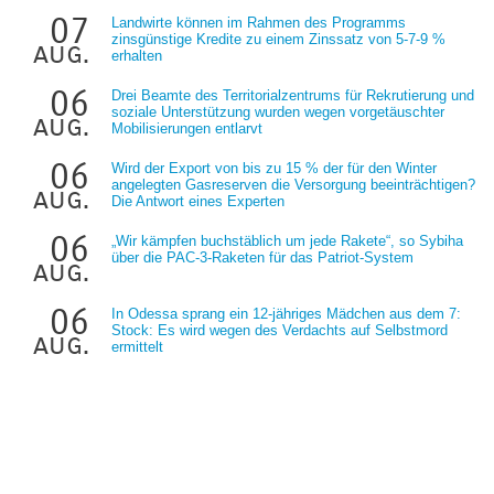
07
Landwirte können im Rahmen des Programms
zinsgünstige Kredite zu einem Zinssatz von 5-7-9 %
aug.
erhalten
06
Drei Beamte des Territorialzentrums für Rekrutierung und
soziale Unterstützung wurden wegen vorgetäuschter
aug.
Mobilisierungen entlarvt
06
Wird der Export von bis zu 15 % der für den Winter
angelegten Gasreserven die Versorgung beeinträchtigen?
aug.
Die Antwort eines Experten
06
„Wir kämpfen buchstäblich um jede Rakete“, so Sybiha
über die PAC-3-Raketen für das Patriot-System
aug.
06
In Odessa sprang ein 12-jähriges Mädchen aus dem 7:
Stock: Es wird wegen des Verdachts auf Selbstmord
aug.
ermittelt