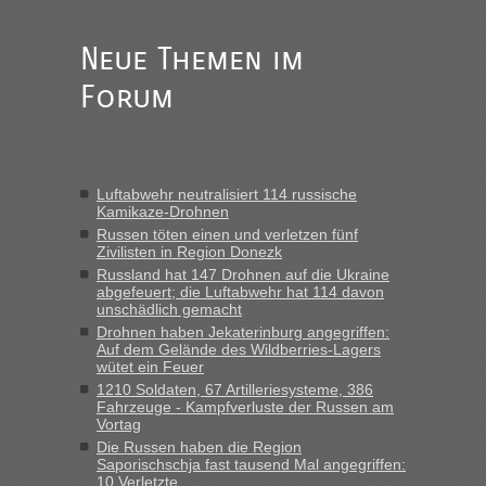
Anfrage. Ich möchte 4 Umzugskartons mit gebrauchter
Straßen Kleidung bei der Einreise in die Ukraine
mitnehmen. Es ist gebrauchte Kleidung...“
Neue Themen im
Forum
Berichte und Reisetipps • Re: An welchem
lev
in
Grenzübergang zwischen Polen und der Ukraine
geht es am schnellsten?
„Wir sind mit unserem Wohnmobil, wie geplant am Montag
Luftabwehr neutralisiert 114 russische
15.6. in Krakovets rüber. Sehr zeitig los gegen 5 Uhr in der
Kamikaze-Drohnen
Früh. Mit sehr sehr wenig Verkehr, super bis zur Grenze. Nur
Russen töten einen und verletzen fünf
8 PKW vor der Schranke....“
Zivilisten in Region Donezk
Russland hat 147 Drohnen auf die Ukraine
Berichte und Reisetipps • Re: An welchem
Frank
in
abgefeuert; die Luftabwehr hat 114 davon
Grenzübergang zwischen Polen und der Ukraine
unschädlich gemacht
geht es am schnellsten?
Drohnen haben Jekaterinburg angegriffen:
Auf dem Gelände des Wildberries-Lagers
„Gestern 6 Stunden warten vor der Grenze Richtung Polen
wütet ein Feuer
in Krakowez mit dem Kleinbus. Abfertigung ging dann
1210 Soldaten, 67 Artilleriesysteme, 386
schnell da auch Passagiere mit EU-Pass dabei waren“
Fahrzeuge - Kampfverluste der Russen am
Vortag
Die Russen haben die Region
Berichte und Reisetipps • Re: An
Bernd D-UA
in
Saporischschja fast tausend Mal angegriffen:
welchem Grenzübergang zwischen Polen und
10 Verletzte