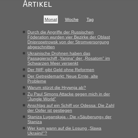
Recht, Visa und Dokumente • Re: Seit
Artikel
Anuleb
in
Anfang des Jahres haben die Zollbeamten
Verstöße im Wert von fast 11 Milliarden
Monat
Woche
Tag
aufgedeckt
„Am besten wäre natürlich, wenn die Frau mit dabei ist.
Durch die Angriffe der Russischen
Föderation wurden vier Bezirke der Oblast
Alleinreisende Männer stehen schließlich immer unter
Dnipropetrowsk von der Stromversorgung
Verdacht.“
abgeschnitten
Ukrainische Drohnen haben das
Recht, Visa und Dokumente • Re: Seit
Frank
in
Passagierschiff „Yanina“ der „Rosatom“ im
Anfang des Jahres haben die Zollbeamten
Schwarzen Meer versenkt
Verstöße im Wert von fast 11 Milliarden
Der IWF gibt Geld ohne Reformen
Der Getreidemarkt: Neue Ernte, alte
aufgedeckt
Probleme
„Kein Zoll. Du musst an sich nur sagen dass das privat ist
Warum stürzt die Hrywnja ab?
und du nicht damit handeln willst. So lange das nicht
Zu Paul Simons Attacke gegen mich in der
Originalverpackt ist und ersichlich das nicht neu sollte es
“Jungle World”
keine Probleme geben“
Anschlag auf ein Schiff vor Odessa: Die Zahl
der Opfer ist gestiegen
Recht, Visa und Dokumente • Deklaration
Staniza Luganskaja - Die «Säuberung» der
Eric
in
Staniza
gebrauchter Kleidung beim Zoll
Wer kam wann auf die Losung „Slawa
Ukrajini!“?
„Hallo Leute, ich weiß nicht, ob ich hier richtig bin mit meiner