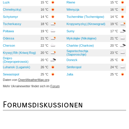
Luzk
15 °C
Riwne
15 °C
Chmelnyzkyj
16 °C
Winnyzja
16 °C
Schytomyr
14 °C
Tschernihiw (Tschernigow)
14 °C
Tscherkassy
18 °C
Kropywnyzkyj (Kirowograd)
19 °C
Poltawa
19 °C
Sumy
17 °C
Odessa
21 °C
Mykolajiw (Nikolajew)
21 °C
Cherson
22 °C
Charkiw (Charkow)
20 °C
Saporischschja
Krywyj Rih (Kriwoj Rog)
20 °C
23 °C
(Saporoschje)
Dnipro
20 °C
Donezk
25 °C
(Dnepropetrowsk)
Luhansk (Lugansk)
26 °C
Simferopol
24 °C
Sewastopol
25 °C
Jalta
25 °C
Daten von
OpenWeatherMap.org
Mehr Ukrainewetter findet sich im
Forum
Forumsdiskussionen