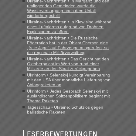
Ukraine-Nachrichten • In Marganz und den
umliegenden Gemeinden wurde die
Wasserversorgung nach dem Unfall
wiederhergestellt
Ukraine-Nachrichten • In Kiew sind während
eines Luftalarms aufgrund von Drohnen
Explosionen zu hören
Ukraine-Nachrichten • Die Russische
Föderation hat in der Oblast Cherson eine
„freie Jagd“ auf Fahrzeuge ausgerufen, so
die regionale Militärverwaltung
Ukraine-Nachrichten • Das Gericht hat den
Oktoberpalast im Wert von rund einer
Milliarde an den Staat zurückgegeben
Ukrinform • Selenskyj kündigt Vereinbarung
mit den USA über monatliche Lieferung von
Abfangraketen an
Ukrinform • Jedes Gespräch Selenskyj mit
ausländischen Spitzenpolitikern beginnt mit
Thema Raketen
Tagesschau • Ukraine: Schutzlos gegen
ballistische Raketen
Leserbewertungen