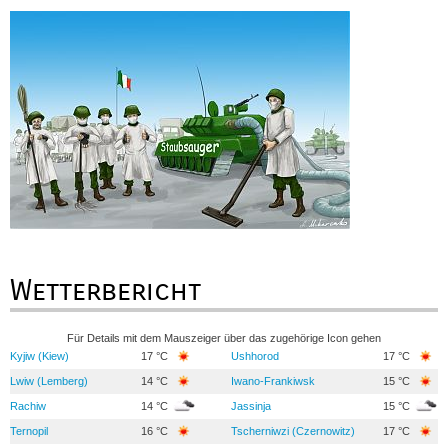
Wetterbericht
Für Details mit dem Mauszeiger über das zugehörige Icon gehen
Kyjiw (Kiew)
17 °C
Ushhorod
17 °C
Lwiw (Lemberg)
14 °C
Iwano-Frankiwsk
15 °C
Rachiw
14 °C
Jassinja
15 °C
Ternopil
16 °C
Tscherniwzi (Czernowitz)
17 °C