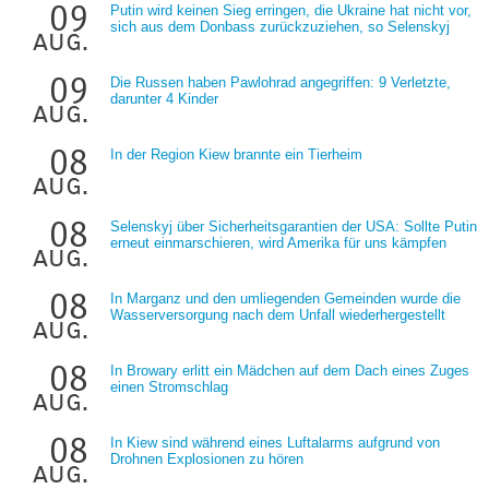
09
Putin wird keinen Sieg erringen, die Ukraine hat nicht vor,
sich aus dem Donbass zurückzuziehen, so Selenskyj
aug.
09
Die Russen haben Pawlohrad angegriffen: 9 Verletzte,
darunter 4 Kinder
aug.
08
In der Region Kiew brannte ein Tierheim
aug.
08
Selenskyj über Sicherheitsgarantien der USA: Sollte Putin
erneut einmarschieren, wird Amerika für uns kämpfen
aug.
08
In Marganz und den umliegenden Gemeinden wurde die
Wasserversorgung nach dem Unfall wiederhergestellt
aug.
08
In Browary erlitt ein Mädchen auf dem Dach eines Zuges
einen Stromschlag
aug.
08
In Kiew sind während eines Luftalarms aufgrund von
Drohnen Explosionen zu hören
aug.