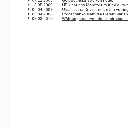
07.12.2008
Geldwechsler streiken heute
18.05.2009
NBU hat das Moratorium für die vor
06.04.2009
Ukrainische Devisenreserven verring
06.04.2008
Poroschenko sieht die Gefahr verl
06.08.2010
Währungsreserven der Zentralbank st