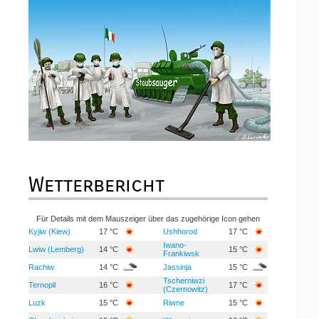
Wetterbericht
Für Details mit dem Mauszeiger über das zugehörige Icon gehen
Kyjiw (Kiew)
17 °C
Ushhorod
17 °C
Iwano-
Lwiw (Lemberg)
14 °C
15 °C
Frankiwsk
Rachiw
14 °C
Jassinja
15 °C
Tscherniwzi
Ternopil
16 °C
17 °C
(Czernowitz)
Luzk
15 °C
Riwne
15 °C