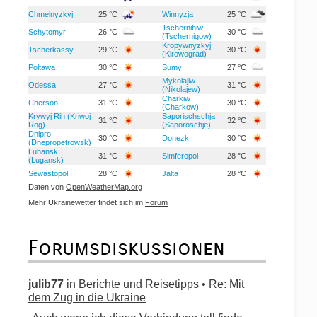
Chmelnyzkyj
25 °C
Winnyzja
25 °C
Tschernihiw
Schytomyr
26 °C
30 °C
(Tschernigow)
Kropywnyzkyj
Tscherkassy
29 °C
30 °C
(Kirowograd)
Poltawa
30 °C
Sumy
27 °C
Mykolajiw
Odessa
27 °C
31 °C
(Nikolajew)
Charkiw
Cherson
31 °C
30 °C
(Charkow)
Krywyj Rih (Kriwoj
Saporischschja
31 °C
32 °C
Rog)
(Saporoschje)
Dnipro
30 °C
Donezk
30 °C
(Dnepropetrowsk)
Luhansk
31 °C
Simferopol
28 °C
(Lugansk)
Sewastopol
28 °C
Jalta
28 °C
Daten von
OpenWeatherMap.org
Mehr Ukrainewetter findet sich im
Forum
Forumsdiskussionen
julib77
in
Berichte und Reisetipps • Re: Mit
dem Zug in die Ukraine