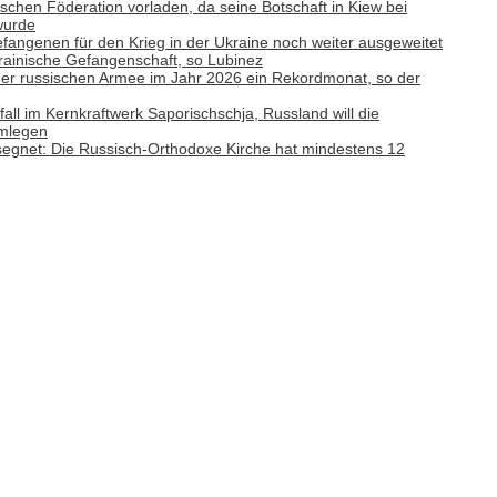
ischen Föderation vorladen, da seine Botschaft in Kiew bei
wurde
efangenen für den Krieg in der Ukraine noch weiter ausgeweitet
rainische Gefangenschaft, so Lubinez
e der russischen Armee im Jahr 2026 ein Rekordmonat, so der
ll im Kernkraftwerk Saporischschja, Russland will die
hmlegen
gesegnet: Die Russisch-Orthodoxe Kirche hat mindestens 12