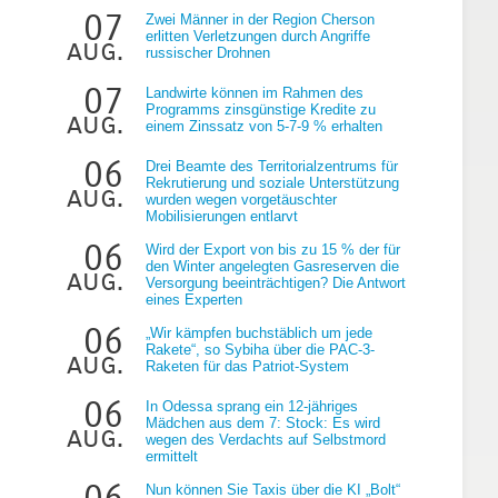
07
Zwei Männer in der Region Cherson
erlitten Verletzungen durch Angriffe
aug.
russischer Drohnen
07
Landwirte können im Rahmen des
Programms zinsgünstige Kredite zu
aug.
einem Zinssatz von 5-7-9 % erhalten
06
Drei Beamte des Territorialzentrums für
Rekrutierung und soziale Unterstützung
e
aug.
wurden wegen vorgetäuschter
Mobilisierungen entlarvt
06
Wird der Export von bis zu 15 % der für
den Winter angelegten Gasreserven die
aug.
Versorgung beeinträchtigen? Die Antwort
eines Experten
06
„Wir kämpfen buchstäblich um jede
Rakete“, so Sybiha über die PAC-3-
aug.
Raketen für das Patriot-System
06
In Odessa sprang ein 12-jähriges
Mädchen aus dem 7: Stock: Es wird
aug.
wegen des Verdachts auf Selbstmord
ermittelt
06
Nun können Sie Taxis über die KI „Bolt“