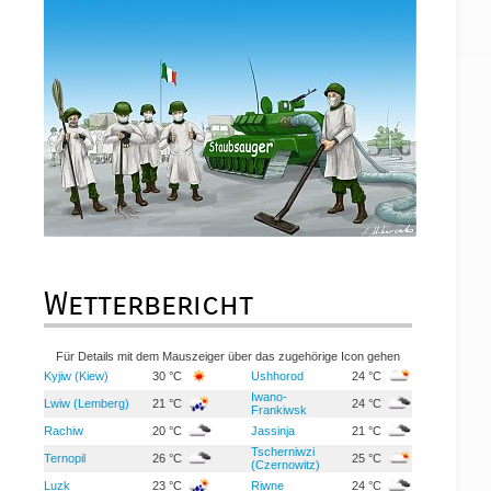
Wetterbericht
Für Details mit dem Mauszeiger über das zugehörige Icon gehen
Kyjiw (Kiew)
30 °C
Ushhorod
24 °C
Iwano-
Lwiw (Lemberg)
21 °C
24 °C
Frankiwsk
Rachiw
20 °C
Jassinja
21 °C
Tscherniwzi
Ternopil
26 °C
25 °C
(Czernowitz)
Luzk
23 °C
Riwne
24 °C