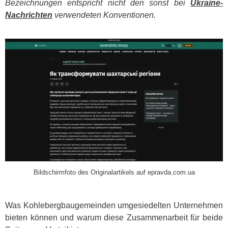
Bezeichnungen entspricht nicht den sonst bei
Ukraine-
Nachrichten
verwendeten Konventionen.
​
Bildschirmfoto des Originalartikels auf epravda.com.ua
Was Kohlebergbaugemeinden umgesiedelten Unternehmen
bieten können und warum diese Zusammenarbeit für beide