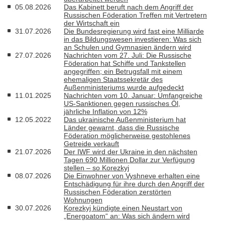
05.08.2026
Das Kabinett beruft nach dem Angriff der
Russischen Föderation Treffen mit Vertretern
der Wirtschaft ein
31.07.2026
Die Bundesregierung wird fast eine Milliarde
in das Bildungswesen investieren: Was sich
an Schulen und Gymnasien ändern wird
27.07.2026
Nachrichten vom 27. Juli: Die Russische
Föderation hat Schiffe und Tankstellen
angegriffen; ein Betrugsfall mit einem
ehemaligen Staatssekretär des
Außenministeriums wurde aufgedeckt
11.01.2025
Nachrichten vom 10. Januar: Umfangreiche
US-Sanktionen gegen russisches Öl,
jährliche Inflation von 12%
12.05.2022
Das ukrainische Außenministerium hat
Länder gewarnt, dass die Russische
Föderation möglicherweise gestohlenes
Getreide verkauft
21.07.2026
Der IWF wird der Ukraine in den nächsten
Tagen 690 Millionen Dollar zur Verfügung
stellen – so Korezkyj
08.07.2026
Die Einwohner von Vyshneve erhalten eine
Entschädigung für ihre durch den Angriff der
Russischen Föderation zerstörten
Wohnungen
30.07.2026
Korezkyj kündigte einen Neustart von
„Energoatom“ an: Was sich ändern wird