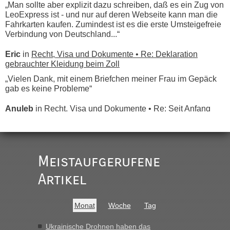
„Man sollte aber explizit dazu schreiben, daß es ein Zug von
LeoExpress ist - und nur auf deren Webseite kann man die
Fahrkarten kaufen. Zumindest ist es die erste Umsteigefreie
Verbindung von Deutschland...“
Eric
in
Recht, Visa und Dokumente • Re: Deklaration
gebrauchter Kleidung beim Zoll
„Vielen Dank, mit einem Briefchen meiner Frau im Gepäck
gab es keine Probleme“
Anuleb
in
Recht, Visa und Dokumente • Re: Seit Anfang
des Jahres haben die Zollbeamten Verstöße im Wert von
fast 11 Milliarden aufgedeckt
„Am besten wäre natürlich, wenn die Frau mit dabei ist.
Alleinreisende Männer stehen schließlich immer unter
Meistaufgerufene
Verdacht.“
Artikel
Frank
in
Recht, Visa und Dokumente • Re: Seit Anfang des
Jahres haben die Zollbeamten Verstöße im Wert von fast 11
Milliarden aufgedeckt
Monat
Woche
Tag
„Kein Zoll. Du musst an sich nur sagen dass das privat ist
und du nicht damit handeln willst. So lange das nicht
Ukrainische Drohnen haben das