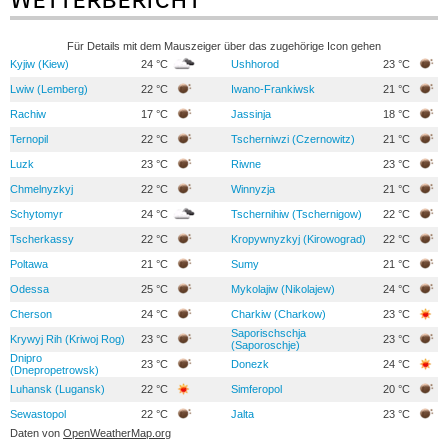
Für Details mit dem Mauszeiger über das zugehörige Icon gehen
Kyjiw (Kiew)
24 °C
Ushhorod
23 °C
Lwiw (Lemberg)
22 °C
Iwano-Frankiwsk
21 °C
Rachiw
17 °C
Jassinja
18 °C
Ternopil
22 °C
Tscherniwzi (Czernowitz)
21 °C
Luzk
23 °C
Riwne
23 °C
Chmelnyzkyj
22 °C
Winnyzja
21 °C
Schytomyr
24 °C
Tschernihiw (Tschernigow)
22 °C
Tscherkassy
22 °C
Kropywnyzkyj (Kirowograd)
22 °C
Poltawa
21 °C
Sumy
21 °C
Odessa
25 °C
Mykolajiw (Nikolajew)
24 °C
Cherson
24 °C
Charkiw (Charkow)
23 °C
Saporischschja
Krywyj Rih (Kriwoj Rog)
23 °C
23 °C
(Saporoschje)
Dnipro
23 °C
Donezk
24 °C
(Dnepropetrowsk)
Luhansk (Lugansk)
22 °C
Simferopol
20 °C
Sewastopol
22 °C
Jalta
23 °C
Daten von
OpenWeatherMap.org