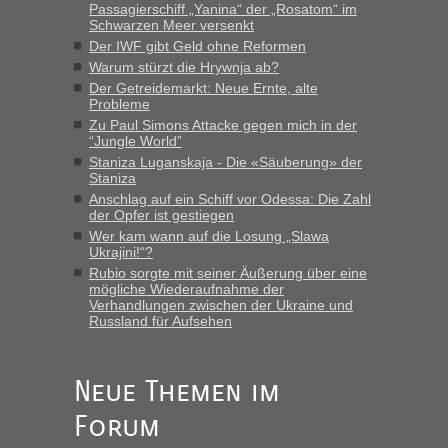
Passagierschiff „Yanina“ der „Rosatom“ im
Originalverpackt ist und ersichlich das nicht neu sollte es
Schwarzen Meer versenkt
keine Probleme geben“
Der IWF gibt Geld ohne Reformen
Warum stürzt die Hrywnja ab?
Eric
in
Recht, Visa und Dokumente • Deklaration
Der Getreidemarkt: Neue Ernte, alte
gebrauchter Kleidung beim Zoll
Probleme
„Hallo Leute, ich weiß nicht, ob ich hier richtig bin mit meiner
Zu Paul Simons Attacke gegen mich in der
Anfrage. Ich möchte 4 Umzugskartons mit gebrauchter
“Jungle World”
Straßen Kleidung bei der Einreise in die Ukraine
Staniza Luganskaja - Die «Säuberung» der
mitnehmen. Es ist gebrauchte Kleidung...“
Staniza
Anschlag auf ein Schiff vor Odessa: Die Zahl
lev
in
Berichte und Reisetipps • Re: An welchem
der Opfer ist gestiegen
Grenzübergang zwischen Polen und der Ukraine geht es am
Wer kam wann auf die Losung „Slawa
schnellsten?
Ukrajini!“?
Rubio sorgte mit seiner Äußerung über eine
„Wir sind mit unserem Wohnmobil, wie geplant am Montag
mögliche Wiederaufnahme der
15.6. in Krakovets rüber. Sehr zeitig los gegen 5 Uhr in der
Verhandlungen zwischen der Ukraine und
Früh. Mit sehr sehr wenig Verkehr, super bis zur Grenze. Nur
Russland für Aufsehen
8 PKW vor der Schranke....“
Frank
in
Berichte und Reisetipps • Re: An welchem
Neue Themen im
Grenzübergang zwischen Polen und der Ukraine geht es am
schnellsten?
Forum
„Gestern 6 Stunden warten vor der Grenze Richtung Polen