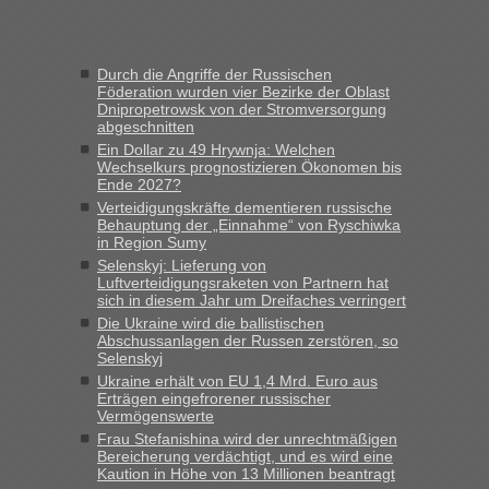
in Krakowez mit dem Kleinbus. Abfertigung ging dann
schnell da auch Passagiere mit EU-Pass dabei waren“
Durch die Angriffe der Russischen
Bernd D-UA
in
Berichte und Reisetipps • Re: An welchem
Föderation wurden vier Bezirke der Oblast
Grenzübergang zwischen Polen und der Ukraine geht es am
Dnipropetrowsk von der Stromversorgung
schnellsten?
abgeschnitten
Ein Dollar zu 49 Hrywnja: Welchen
„Bin am Montag 15.6.26 um 8 Uhr in Urgyniw ausgereist,
Wechselkurs prognostizieren Ökonomen bis
das erste Mal an einem Montagmorgen ca. 15 Fahrzeuge
Ende 2027?
vor mir, bin sonst der Erste oder Zweite, egal, nach ca 20
Verteidigungskräfte dementieren russische
Minuten wurde dann die nächste Welle...“
Behauptung der „Einnahme“ von Ryschiwka
in Region Sumy
lev
in
Berichte und Reisetipps • Re: An welchem
Selenskyj: Lieferung von
Grenzübergang zwischen Polen und der Ukraine geht es am
Luftverteidigungsraketen von Partnern hat
schnellsten?
sich in diesem Jahr um Dreifaches verringert
Die Ukraine wird die ballistischen
„Derzeit, ist es überall sehr voll an den Grenzen Ukraine/
Abschussanlagen der Russen zerstören, so
Polen. Zb. Krakovets 100 PKW ca. 10 h Wartezeit. Wollen
Selenskyj
Montag rüber, versuchen es sehr früh.“
Ukraine erhält von EU 1,4 Mrd. Euro aus
Erträgen eingefrorener russischer
Vermögenswerte
Frau Stefanishina wird der unrechtmäßigen
Bereicherung verdächtigt, und es wird eine
Kaution in Höhe von 13 Millionen beantragt