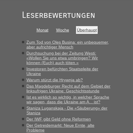
„Gestern 6 Stunden warten vor der Grenze Richtung Polen
Leserbewertungen
in Krakowez mit dem Kleinbus. Abfertigung ging dann
schnell da auch Passagiere mit EU-Pass dabei waren“
Bernd D-UA
in
Berichte und Reisetipps • Re: An welchem
Monat
Woche
Überhaupt
Grenzübergang zwischen Polen und der Ukraine geht es am
schnellsten?
Zum Tod von Oles Busina: ein unbequemer,
aber aufrichtiger Mensch
„Bin am Montag 15.6.26 um 8 Uhr in Urgyniw ausgereist,
Durchsuchung bei der Zeitung Westi:
das erste Mal an einem Montagmorgen ca. 15 Fahrzeuge
«Wollen Sie uns etwa umbringen? Wir
vor mir, bin sonst der Erste oder Zweite, egal, nach ca 20
können (Euch) auch töten.»
Minuten wurde dann die nächste Welle...“
Investoren befürchten Staatspleite der
Ukraine
lev
in
Berichte und Reisetipps • Re: An welchem
Warum stürzt die Hrywnja ab?
Grenzübergang zwischen Polen und der Ukraine geht es am
Das Magdeburger Recht auf dem Gebiet der
schnellsten?
linksufrigen Ukraine: Geschichtsstunde
Ist es wirklich so wichtig, in welcher Sprache
„Derzeit, ist es überall sehr voll an den Grenzen Ukraine/
wir sagen, dass die Ukraine am A... ist?
Polen. Zb. Krakovets 100 PKW ca. 10 h Wartezeit. Wollen
Staniza Luganskaja - Die «Säuberung» der
Montag rüber, versuchen es sehr früh.“
Staniza
Der IWF gibt Geld ohne Reformen
Der Getreidemarkt: Neue Ernte, alte
Probleme