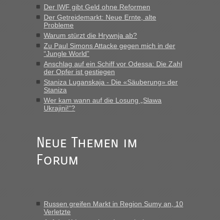
die Ukraine
Der IWF gibt Geld ohne Reformen
Der Getreidemarkt: Neue Ernte, alte
„Man sollte aber explizit dazu schreiben, daß es ein Zug von
Probleme
LeoExpress ist - und nur auf deren Webseite kann man die
Warum stürzt die Hrywnja ab?
Fahrkarten kaufen. Zumindest ist es die erste Umsteigefreie
Verbindung von Deutschland...“
Zu Paul Simons Attacke gegen mich in der
“Jungle World”
Anschlag auf ein Schiff vor Odessa: Die Zahl
Eric
in
Recht, Visa und Dokumente • Re: Deklaration
der Opfer ist gestiegen
gebrauchter Kleidung beim Zoll
Staniza Luganskaja - Die «Säuberung» der
„Vielen Dank, mit einem Briefchen meiner Frau im Gepäck
Staniza
gab es keine Probleme“
Wer kam wann auf die Losung „Slawa
Ukrajini!“?
Anuleb
in
Recht, Visa und Dokumente • Re: Seit Anfang
des Jahres haben die Zollbeamten Verstöße im Wert von
fast 11 Milliarden aufgedeckt
Neue Themen im
„Am besten wäre natürlich, wenn die Frau mit dabei ist.
Forum
Alleinreisende Männer stehen schließlich immer unter
Verdacht.“
Frank
in
Recht, Visa und Dokumente • Re: Seit Anfang des
Jahres haben die Zollbeamten Verstöße im Wert von fast 11
Russen greifen Markt in Region Sumy an, 10
Milliarden aufgedeckt
Verletzte