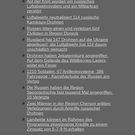
„Kein Zoll. Du musst an sich nur sagen dass das privat ist
Auf der Krim wurden ein russisches
und du nicht damit handeln willst. So lange das nicht
Luftabwehrsystem und ein Militärkran
zerstört
Originalverpackt ist und ersichlich das nicht neu sollte es
Luftabwehr neutralisiert 114 russische
keine Probleme geben“
Kamikaze-Drohnen
Russen töten einen und verletzen fünf
Eric
in
Recht, Visa und Dokumente • Deklaration
Zivilisten in Region Donezk
gebrauchter Kleidung beim Zoll
Russland hat 147 Drohnen auf die Ukraine
„Hallo Leute, ich weiß nicht, ob ich hier richtig bin mit meiner
abgefeuert; die Luftabwehr hat 114 davon
unschädlich gemacht
Anfrage. Ich möchte 4 Umzugskartons mit gebrauchter
Straßen Kleidung bei der Einreise in die Ukraine
Drohnen haben Jekaterinburg angegriffen:
Auf dem Gelände des Wildberries-Lagers
mitnehmen. Es ist gebrauchte Kleidung...“
wütet ein Feuer
1210 Soldaten, 67 Artilleriesysteme, 386
lev
in
Berichte und Reisetipps • Re: An welchem
Fahrzeuge - Kampfverluste der Russen am
Grenzübergang zwischen Polen und der Ukraine geht es am
Vortag
schnellsten?
Die Russen haben die Region
Saporischschja fast tausend Mal angegriffen:
„Wir sind mit unserem Wohnmobil, wie geplant am Montag
10 Verletzte
15.6. in Krakovets rüber. Sehr zeitig los gegen 5 Uhr in der
Zwei Männer in der Region Cherson erlitten
Früh. Mit sehr sehr wenig Verkehr, super bis zur Grenze. Nur
Verletzungen durch Angriffe russischer
8 PKW vor der Schranke....“
Drohnen
Landwirte können im Rahmen des
Frank
in
Berichte und Reisetipps • Re: An welchem
Programms zinsgünstige Kredite zu einem
Grenzübergang zwischen Polen und der Ukraine geht es am
Zinssatz von 5-7-9 % erhalten
schnellsten?