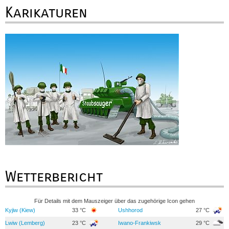
Karikaturen
Wetterbericht
Für Details mit dem Mauszeiger über das zugehörige Icon gehen
Kyjiw (Kiew)
33 °C
Ushhorod
27 °C
Lwiw (Lemberg)
23 °C
Iwano-Frankiwsk
29 °C