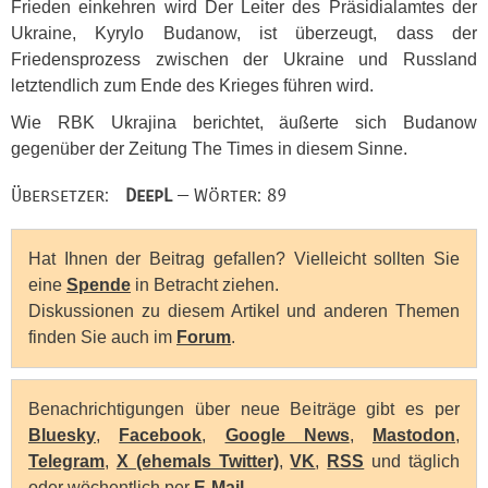
Frieden einkehren wird Der Leiter des Präsidialamtes der
Ukraine, Kyrylo Budanow, ist überzeugt, dass der
Friedensprozess zwischen der Ukraine und Russland
letztendlich zum Ende des Krieges führen wird.
Wie
RBK
Ukrajina berichtet, äußerte sich Budanow
gegenüber der Zeitung The Times in diesem Sinne.
Übersetzer:
DeepL
— Wörter: 89
Hat Ihnen der Beitrag gefallen? Vielleicht sollten Sie
eine
Spende
in Betracht ziehen.
Diskussionen zu diesem Artikel und anderen Themen
finden Sie auch im
Forum
.
Benachrichtigungen über neue Beiträge gibt es per
Bluesky
,
Facebook
,
Google News
,
Mastodon
,
Telegram
,
X (ehemals Twitter)
,
VK
,
RSS
und täglich
oder wöchentlich per
E-Mail
.