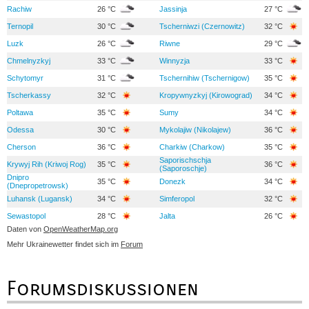
Rachiw
26 °C
Jassinja
27 °C
Ternopil
30 °C
Tscherniwzi (Czernowitz)
32 °C
Luzk
26 °C
Riwne
29 °C
Chmelnyzkyj
33 °C
Winnyzja
33 °C
Schytomyr
31 °C
Tschernihiw (Tschernigow)
35 °C
Tscherkassy
32 °C
Kropywnyzkyj (Kirowograd)
34 °C
Poltawa
35 °C
Sumy
34 °C
Odessa
30 °C
Mykolajiw (Nikolajew)
36 °C
Cherson
36 °C
Charkiw (Charkow)
35 °C
Saporischschja
Krywyj Rih (Kriwoj Rog)
35 °C
36 °C
(Saporoschje)
Dnipro
35 °C
Donezk
34 °C
(Dnepropetrowsk)
Luhansk (Lugansk)
34 °C
Simferopol
32 °C
Sewastopol
28 °C
Jalta
26 °C
Daten von
OpenWeatherMap.org
Mehr Ukrainewetter findet sich im
Forum
Forumsdiskussionen