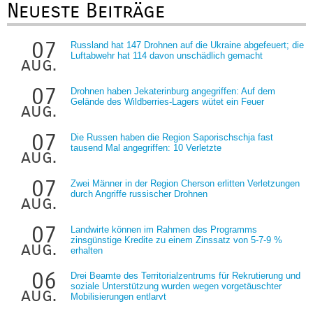
Neueste Beiträge
07
Russland hat 147 Drohnen auf die Ukraine abgefeuert; die
Luftabwehr hat 114 davon unschädlich gemacht
aug.
07
Drohnen haben Jekaterinburg angegriffen: Auf dem
Gelände des Wildberries-Lagers wütet ein Feuer
aug.
07
Die Russen haben die Region Saporischschja fast
tausend Mal angegriffen: 10 Verletzte
aug.
07
Zwei Männer in der Region Cherson erlitten Verletzungen
durch Angriffe russischer Drohnen
aug.
07
Landwirte können im Rahmen des Programms
zinsgünstige Kredite zu einem Zinssatz von 5-7-9 %
aug.
erhalten
06
Drei Beamte des Territorialzentrums für Rekrutierung und
soziale Unterstützung wurden wegen vorgetäuschter
aug.
Mobilisierungen entlarvt