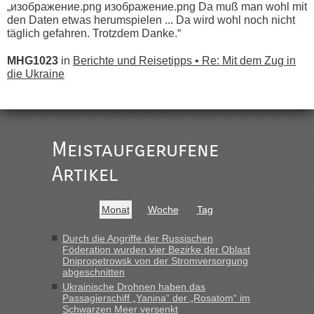
„изображение.png изображение.png Da muß man wohl mit
den Daten etwas herumspielen ... Da wird wohl noch nicht
täglich gefahren. Trotzdem Danke.“
MHG1023
in
Berichte und Reisetipps • Re: Mit dem Zug in
die Ukraine
„
Der Link zum Anbieter ist ja da.
Meistaufgerufene
Ist korrekt, aber ich finde man hätte trotzdem im Text gleich
darauf hinweisen können.
Artikel
War aber nicht "böse" gemeint ...
Bis jetzt sind die Tickets auch noch nicht auf der Webseite
buchbar - warum auch immer ...
Monat
Woche
Tag
Hab´s versucht - bekomme aber immer angezeigt "auf dieser
Strecke fahren wir nicht"
Durch die Angriffe der Russischen
Föderation wurden vier Bezirke der Oblast
Dnipropetrowsk von der Stromversorgung
abgeschnitten
“
Ukrainische Drohnen haben das
Passagierschiff „Yanina“ der „Rosatom“ im
MHG1023
in
Berichte und Reisetipps • Re: Mit dem Zug in
Schwarzen Meer versenkt