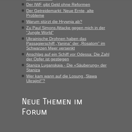
“
Der IWF gibt Geld ohne Reformen
Der Getreidemarkt: Neue Ernte, alte
MHG1023
in
Berichte und Reisetipps • Re: Mit dem Zug in
Probleme
die Ukraine
Warum stürzt die Hrywnja ab?
„Man sollte aber explizit dazu schreiben, daß es ein Zug von
Zu Paul Simons Attacke gegen mich in der
LeoExpress ist - und nur auf deren Webseite kann man die
“Jungle World”
Fahrkarten kaufen. Zumindest ist es die erste Umsteigefreie
Ukrainische Drohnen haben das
Verbindung von Deutschland...“
Passagierschiff „Yanina“ der „Rosatom“ im
Schwarzen Meer versenkt
Anschlag auf ein Schiff vor Odessa: Die Zahl
Eric
in
Recht, Visa und Dokumente • Re: Deklaration
der Opfer ist gestiegen
gebrauchter Kleidung beim Zoll
Staniza Luganskaja - Die «Säuberung» der
„Vielen Dank, mit einem Briefchen meiner Frau im Gepäck
Staniza
gab es keine Probleme“
Wer kam wann auf die Losung „Slawa
Ukrajini!“?
Anuleb
in
Recht, Visa und Dokumente • Re: Seit Anfang
des Jahres haben die Zollbeamten Verstöße im Wert von
fast 11 Milliarden aufgedeckt
Neue Themen im
„Am besten wäre natürlich, wenn die Frau mit dabei ist.
Forum
Alleinreisende Männer stehen schließlich immer unter
Verdacht.“
Frank
in
Recht, Visa und Dokumente • Re: Seit Anfang des