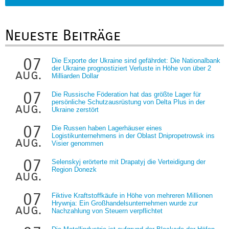
Neueste Beiträge
07
Die Exporte der Ukraine sind gefährdet: Die Nationalbank
der Ukraine prognostiziert Verluste in Höhe von über 2
aug.
Milliarden Dollar
07
Die Russische Föderation hat das größte Lager für
persönliche Schutzausrüstung von Delta Plus in der
aug.
Ukraine zerstört
07
Die Russen haben Lagerhäuser eines
Logistikunternehmens in der Oblast Dnipropetrowsk ins
aug.
Visier genommen
07
Selenskyj erörterte mit Drapatyj die Verteidigung der
Region Donezk
aug.
07
Fiktive Kraftstoffkäufe in Höhe von mehreren Millionen
Hrywnja: Ein Großhandelsunternehmen wurde zur
aug.
Nachzahlung von Steuern verpflichtet