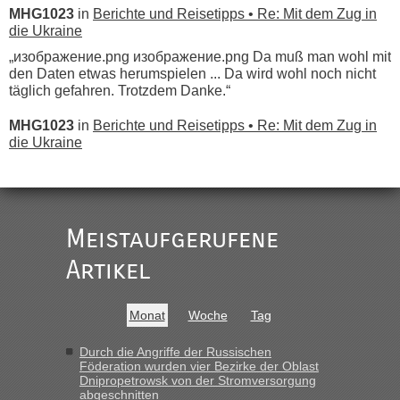
MHG1023
in
Berichte und Reisetipps • Re: Mit dem Zug in
die Ukraine
„изображение.png изображение.png Da muß man wohl mit
den Daten etwas herumspielen ... Da wird wohl noch nicht
täglich gefahren. Trotzdem Danke.“
MHG1023
in
Berichte und Reisetipps • Re: Mit dem Zug in
die Ukraine
„
Der Link zum Anbieter ist ja da.
Meistaufgerufene
Ist korrekt, aber ich finde man hätte trotzdem im Text gleich
darauf hinweisen können.
Artikel
War aber nicht "böse" gemeint ...
Bis jetzt sind die Tickets auch noch nicht auf der Webseite
buchbar - warum auch immer ...
Monat
Woche
Tag
Hab´s versucht - bekomme aber immer angezeigt "auf dieser
Strecke fahren wir nicht"
Durch die Angriffe der Russischen
Föderation wurden vier Bezirke der Oblast
Dnipropetrowsk von der Stromversorgung
abgeschnitten