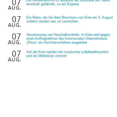
07
Die Metallindustrie ist aufgrund der Blockade der Häfen
ernsthaft gefährdet, so ein Experte
aug.
07
Ein Mann, der bei dem Beschuss von Kiew am 5. August
verletzt worden war, ist verstorben
aug.
07
Veruntreuung von Haushaltsmitteln: In Kiew wird gegen
einen Auftragnehmer des kommunalen Unternehmens
aug.
„Pleso“ ein Gerichtsverfahren eingeleitet
07
Auf der Krim wurden ein russisches Luftabwehrsystem
und ein Militärkran zerstört
aug.