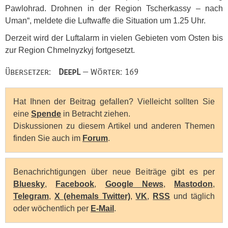
Pawlohrad. Drohnen in der Region Tscherkassy – nach
Uman“, meldete die Luftwaffe die Situation um 1.25 Uhr.
Derzeit wird der Luftalarm in vielen Gebieten vom Osten bis
zur Region Chmelnyzkyj fortgesetzt.
Übersetzer:
DeepL
— Wörter: 169
Hat Ihnen der Beitrag gefallen? Vielleicht sollten Sie
eine
Spende
in Betracht ziehen.
Diskussionen zu diesem Artikel und anderen Themen
finden Sie auch im
Forum
.
Benachrichtigungen über neue Beiträge gibt es per
Bluesky
,
Facebook
,
Google News
,
Mastodon
,
Telegram
,
X (ehemals Twitter)
,
VK
,
RSS
und täglich
oder wöchentlich per
E-Mail
.