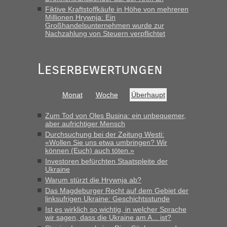
Frank
in
Berichte und Reisetipps • Re: An welchem
Fiktive Kraftstoffkäufe in Höhe von mehreren
Grenzübergang zwischen Polen und der Ukraine geht es am
Millionen Hrywnja: Ein
schnellsten?
Großhandelsunternehmen wurde zur
Nachzahlung von Steuern verpflichtet
„Gestern 6 Stunden warten vor der Grenze Richtung Polen
in Krakowez mit dem Kleinbus. Abfertigung ging dann
schnell da auch Passagiere mit EU-Pass dabei waren“
Leserbewertungen
Bernd D-UA
in
Berichte und Reisetipps • Re: An welchem
Grenzübergang zwischen Polen und der Ukraine geht es am
Monat
Woche
Überhaupt
schnellsten?
„Bin am Montag 15.6.26 um 8 Uhr in Urgyniw ausgereist,
Zum Tod von Oles Busina: ein unbequemer,
das erste Mal an einem Montagmorgen ca. 15 Fahrzeuge
aber aufrichtiger Mensch
vor mir, bin sonst der Erste oder Zweite, egal, nach ca 20
Durchsuchung bei der Zeitung Westi:
Minuten wurde dann die nächste Welle...“
«Wollen Sie uns etwa umbringen? Wir
können (Euch) auch töten.»
lev
in
Berichte und Reisetipps • Re: An welchem
Investoren befürchten Staatspleite der
Ukraine
Grenzübergang zwischen Polen und der Ukraine geht es am
schnellsten?
Warum stürzt die Hrywnja ab?
Das Magdeburger Recht auf dem Gebiet der
„Derzeit, ist es überall sehr voll an den Grenzen Ukraine/
linksufrigen Ukraine: Geschichtsstunde
Polen. Zb. Krakovets 100 PKW ca. 10 h Wartezeit. Wollen
Ist es wirklich so wichtig, in welcher Sprache
Montag rüber, versuchen es sehr früh.“
wir sagen, dass die Ukraine am A... ist?