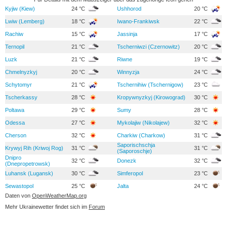
Kyjiw (Kiew)
24 °C
Ushhorod
20 °C
Lwiw (Lemberg)
18 °C
Iwano-Frankiwsk
22 °C
Rachiw
15 °C
Jassinja
17 °C
Ternopil
21 °C
Tscherniwzi (Czernowitz)
20 °C
Luzk
21 °C
Riwne
19 °C
Chmelnyzkyj
20 °C
Winnyzja
24 °C
Schytomyr
21 °C
Tschernihiw (Tschernigow)
23 °C
Tscherkassy
28 °C
Kropywnyzkyj (Kirowograd)
30 °C
Poltawa
29 °C
Sumy
28 °C
Odessa
27 °C
Mykolajiw (Nikolajew)
32 °C
Cherson
32 °C
Charkiw (Charkow)
31 °C
Saporischschja
Krywyj Rih (Kriwoj Rog)
31 °C
31 °C
(Saporoschje)
Dnipro
32 °C
Donezk
32 °C
(Dnepropetrowsk)
Luhansk (Lugansk)
30 °C
Simferopol
23 °C
Sewastopol
25 °C
Jalta
24 °C
Daten von
OpenWeatherMap.org
Mehr Ukrainewetter findet sich im
Forum