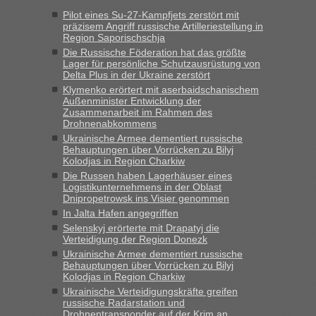
Jahres haben die Zollbeamten Verstöße im Wert von fast 11
Pilot eines Su-27-Kampfjets zerstört mit
Milliarden aufgedeckt
präzisem Angriff russische Artilleriestellung in
Region Saporischschja
„Kein Zoll. Du musst an sich nur sagen dass das privat ist
und du nicht damit handeln willst. So lange das nicht
Die Russische Föderation hat das größte
Lager für persönliche Schutzausrüstung von
Originalverpackt ist und ersichlich das nicht neu sollte es
Delta Plus in der Ukraine zerstört
keine Probleme geben“
Klymenko erörtert mit aserbaidschanischem
Außenminister Entwicklung der
Eric
in
Recht, Visa und Dokumente • Deklaration
Zusammenarbeit im Rahmen des
gebrauchter Kleidung beim Zoll
Drohnenabkommens
Ukrainische Armee dementiert russische
„Hallo Leute, ich weiß nicht, ob ich hier richtig bin mit meiner
Behauptungen über Vorrücken zu Bilyj
Anfrage. Ich möchte 4 Umzugskartons mit gebrauchter
Kolodjas in Region Charkiw
Straßen Kleidung bei der Einreise in die Ukraine
Die Russen haben Lagerhäuser eines
mitnehmen. Es ist gebrauchte Kleidung...“
Logistikunternehmens in der Oblast
Dnipropetrowsk ins Visier genommen
lev
in
Berichte und Reisetipps • Re: An welchem
In Jalta Hafen angegriffen
Grenzübergang zwischen Polen und der Ukraine geht es am
Selenskyj erörterte mit Drapatyj die
schnellsten?
Verteidigung der Region Donezk
Ukrainische Armee dementiert russische
„Wir sind mit unserem Wohnmobil, wie geplant am Montag
Behauptungen über Vorrücken zu Bilyj
15.6. in Krakovets rüber. Sehr zeitig los gegen 5 Uhr in der
Kolodjas in Region Charkiw
Früh. Mit sehr sehr wenig Verkehr, super bis zur Grenze. Nur
Ukrainische Verteidigungskräfte greifen
8 PKW vor der Schranke....“
russische Radarstation und
Drohnentransponder auf der Krim an