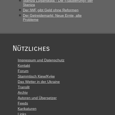
Staniza Luganskaja - Die «Säuberung» der
Staniza
Der IWF gibt Geld ohne Reformen
Der Getreidemarkt: Neue Ernte, alte
Probleme
Nützliches
Impressum und Datenschutz
Kontakt
Forum
Stammtisch Kiew/Kyjiw
Das Wetter in der Ukraine
Translit
Archiv
Autoren und Übersetzer
Feeds
Karikaturen
Links