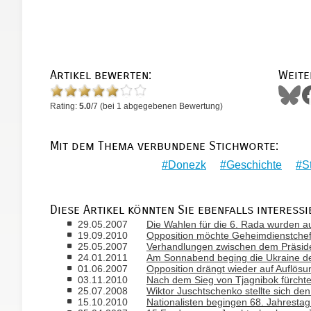
Artikel bewerten:
Weite
Rating:
5.0
/
7
(bei
1
abgegebenen Bewertung)
Mit dem Thema verbundene Stichworte:
Donezk
Geschichte
S
Diese Artikel könnten Sie ebenfalls interessi
29.05.2007
Die Wahlen für die 6. Rada wurden a
19.09.2010
Opposition möchte Geheimdienstchef 
25.05.2007
Verhandlungen zwischen dem Präsiden
24.01.2011
Am Sonnabend beging die Ukraine den
01.06.2007
Opposition drängt wieder auf Auflös
03.11.2010
Nach dem Sieg von Tjagnibok fürch
25.07.2008
Wiktor Juschtschenko stellte sich de
15.10.2010
Nationalisten begingen 68. Jahresta