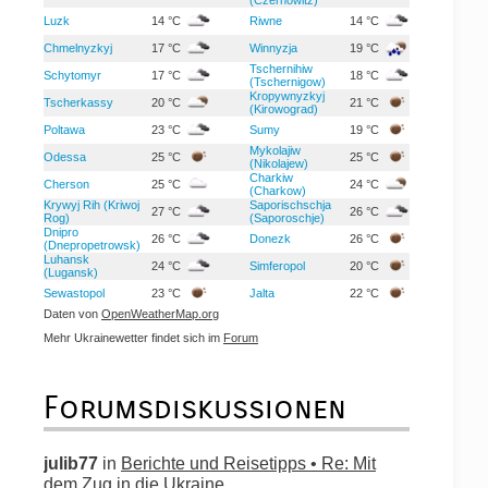
Luzk
14 °C
Riwne
14 °C
Chmelnyzkyj
17 °C
Winnyzja
19 °C
Tschernihiw
Schytomyr
17 °C
18 °C
(Tschernigow)
Kropywnyzkyj
Tscherkassy
20 °C
21 °C
(Kirowograd)
Poltawa
23 °C
Sumy
19 °C
Mykolajiw
Odessa
25 °C
25 °C
(Nikolajew)
Charkiw
Cherson
25 °C
24 °C
(Charkow)
Krywyj Rih (Kriwoj
Saporischschja
27 °C
26 °C
Rog)
(Saporoschje)
Dnipro
26 °C
Donezk
26 °C
(Dnepropetrowsk)
Luhansk
24 °C
Simferopol
20 °C
(Lugansk)
Sewastopol
23 °C
Jalta
22 °C
Daten von
OpenWeatherMap.org
Mehr Ukrainewetter findet sich im
Forum
Forumsdiskussionen
julib77
in
Berichte und Reisetipps • Re: Mit
dem Zug in die Ukraine