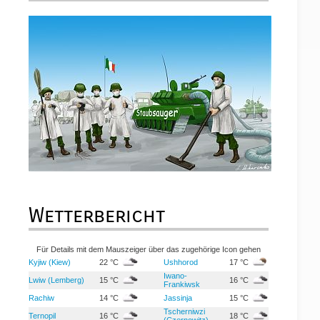
Wetterbericht
Für Details mit dem Mauszeiger über das zugehörige Icon gehen
Kyjiw (Kiew)
22 °C
Ushhorod
17 °C
Iwano-
Lwiw (Lemberg)
15 °C
16 °C
Frankiwsk
Rachiw
14 °C
Jassinja
15 °C
Tscherniwzi
Ternopil
16 °C
18 °C
(Czernowitz)