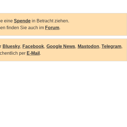
Sie eine
Spende
in Betracht ziehen.
en finden Sie auch im
Forum
.
er
Bluesky
,
Facebook
,
Google News
,
Mastodon
,
Telegram
,
chentlich per
E-Mail
.