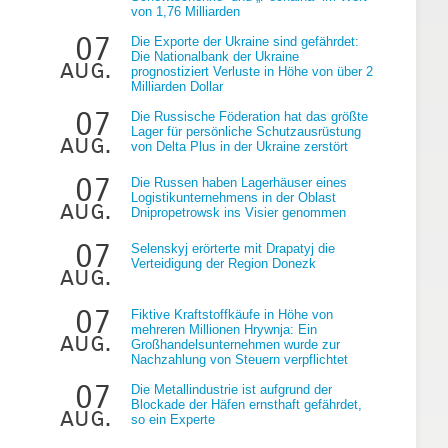
von 1,76 Milliarden
07
Die Exporte der Ukraine sind gefährdet:
Die Nationalbank der Ukraine
aug.
prognostiziert Verluste in Höhe von über 2
Milliarden Dollar
07
Die Russische Föderation hat das größte
Lager für persönliche Schutzausrüstung
aug.
von Delta Plus in der Ukraine zerstört
r
07
Die Russen haben Lagerhäuser eines
Logistikunternehmens in der Oblast
aug.
Dnipropetrowsk ins Visier genommen
r
07
Selenskyj erörterte mit Drapatyj die
Verteidigung der Region Donezk
aug.
07
Fiktive Kraftstoffkäufe in Höhe von
mehreren Millionen Hrywnja: Ein
aug.
Großhandelsunternehmen wurde zur
Nachzahlung von Steuern verpflichtet
07
Die Metallindustrie ist aufgrund der
Blockade der Häfen ernsthaft gefährdet,
aug.
so ein Experte