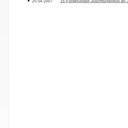
25.04.2007
15 Forderungen Juschtschenkos an 