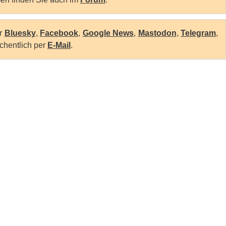
er
Bluesky
,
Facebook
,
Google News
,
Mastodon
,
Telegram
,
chentlich per
E-Mail
.