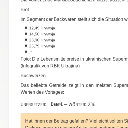
Brot
Im Segment der Backwaren stellt sich die Situation wi
12,49 Hrywnja
14,50 Hrywnja
23,90 Hrywnja
25,79 Hrywnja
.*
Foto: Die Lebensmittelpreise in ukrainischen Superm
(Infografik von
RBK
Ukrajina)
Buchweizen
Das beliebte Getreide zeigt in den meisten Supermä
Werten des Vortages:
Übersetzer:
DeepL
— Wörter: 236
Hat Ihnen der Beitrag gefallen? Vielleicht sollten 
Diskussionen zu diesem Artikel und anderen Them