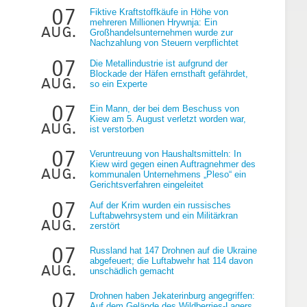
07
Fiktive Kraftstoffkäufe in Höhe von
mehreren Millionen Hrywnja: Ein
aug.
Großhandelsunternehmen wurde zur
Nachzahlung von Steuern verpflichtet
07
Die Metallindustrie ist aufgrund der
Blockade der Häfen ernsthaft gefährdet,
aug.
so ein Experte
07
Ein Mann, der bei dem Beschuss von
e
Kiew am 5. August verletzt worden war,
aug.
ist verstorben
07
Veruntreuung von Haushaltsmitteln: In
Kiew wird gegen einen Auftragnehmer des
aug.
kommunalen Unternehmens „Pleso“ ein
Gerichtsverfahren eingeleitet
07
Auf der Krim wurden ein russisches
Luftabwehrsystem und ein Militärkran
aug.
zerstört
07
Russland hat 147 Drohnen auf die Ukraine
abgefeuert; die Luftabwehr hat 114 davon
aug.
unschädlich gemacht
07
Drohnen haben Jekaterinburg angegriffen:
Auf dem Gelände des Wildberries-Lagers