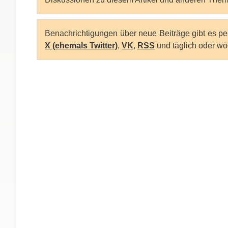
Benachrichtigungen über neue Beiträge gibt es p
X (ehemals Twitter)
,
VK
,
RSS
und täglich oder wö