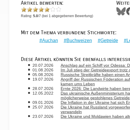
Artikel bewerten:
Weite
Rating:
5.0
/
7
(bei
1
abgegebenen Bewertung)
Mit dem Thema verbundene Stichworte:
Auchan
Buchweizen
Getreide
L
Diese Artikel könnten Sie ebenfalls interessi
20.07.2026
Anschlag auf ein Schiff vor Odessa: D
01.08.2026
Im Juli stieg der Getreideexport trot
05.08.2026
Russische Streitkräfte haben einen Ang
19.07.2026
Angriff der Russischen Föderation au
kamen ums Leben
28.07.2026
Ernte 2026: Die Landwirte haben ber
12.05.2022
Das ukrainische Außenministerium ha
möglicherweise gestohlenes Getreide
09.01.2026
Die Inflation in der Ukraine hat sich
25.07.2026
Die Ukraine hat Russland vorgeworfe
verwandeln
23.07.2026
Die Ukraine und Moldawien haben alte