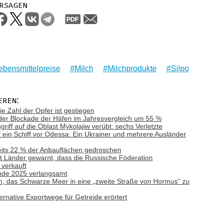
rsagen
ebensmittelpreise
Milch
Milchprodukte
Silpo
eren:
ie Zahl der Opfer ist gestiegen
z der Blockade der Häfen im Jahresvergleich um 55 %
riff auf die Oblast Mykolajiw verübt: sechs Verletzte
f ein Schiff vor Odessa: Ein Ukrainer und mehrere Ausländer
eits 22 % der Anbauflächen gedroschen
t Länder gewarnt, dass die Russische Föderation
 verkauft
 Ende 2025 verlangsamt
n, das Schwarze Meer in eine „zweite Straße von Hormus“ zu
rnative Exportwege für Getreide erörtert