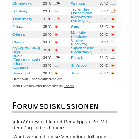
Chmelnyzkyj
23 °C
Winnyzja
28 °C
Tschernihiw
Schytomyr
29 °C
32 °C
(Tschernigow)
Kropywnyzkyj
Tscherkassy
31 °C
35 °C
(Kirowograd)
Poltawa
35 °C
Sumy
33 °C
Mykolajiw
Odessa
29 °C
36 °C
(Nikolajew)
Charkiw
Cherson
34 °C
34 °C
(Charkow)
Krywyj Rih (Kriwoj
Saporischschja
35 °C
36 °C
Rog)
(Saporoschje)
Dnipro
34 °C
Donezk
34 °C
(Dnepropetrowsk)
Luhansk
33 °C
Simferopol
30 °C
(Lugansk)
Sewastopol
26 °C
Jalta
26 °C
Daten von
OpenWeatherMap.org
Mehr Ukrainewetter findet sich im
Forum
Forumsdiskussionen
julib77
in
Berichte und Reisetipps • Re: Mit
dem Zug in die Ukraine
„Auch wenn ich diese Verbindung toll finde,