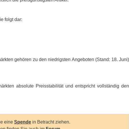
e folgt dar:
ärkten gehören zu den niedrigsten Angeboten (Stand: 18. Juni)
rkten absolute Preisstabilität und entspricht vollständig den
Sie eine
Spende
in Betracht ziehen.
en finden Sie auch im
Forum
.