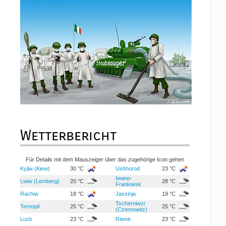
Wetterbericht
Für Details mit dem Mauszeiger über das zugehörige Icon gehen
Kyjiw (Kiew)
30 °C
Ushhorod
23 °C
Iwano-
Lwiw (Lemberg)
20 °C
28 °C
Frankiwsk
Rachiw
18 °C
Jassinja
19 °C
Tscherniwzi
Ternopil
25 °C
25 °C
(Czernowitz)
Luzk
23 °C
Riwne
23 °C