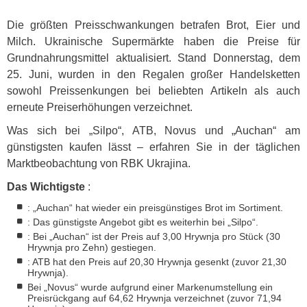
Die größten Preisschwankungen betrafen Brot, Eier und
Milch. Ukrainische Supermärkte haben die Preise für
Grundnahrungsmittel aktualisiert. Stand Donnerstag, dem
25. Juni, wurden in den Regalen großer Handelsketten
sowohl Preissenkungen bei beliebten Artikeln als auch
erneute Preiserhöhungen verzeichnet.
Was sich bei „Silpo“,
ATB
, Novus und „Auchan“ am
günstigsten kaufen lässt – erfahren Sie in der täglichen
Marktbeobachtung von
RBK
Ukrajina.
Das Wichtigste
:
: „Auchan“ hat wieder ein preisgünstiges Brot im Sortiment.
: Das günstigste Angebot gibt es weiterhin bei „Silpo“.
: Bei „Auchan“ ist der Preis auf 3,00 Hrywnja pro Stück (30
Hrywnja pro Zehn) gestiegen.
:
ATB
hat den Preis auf 20,30 Hrywnja gesenkt (zuvor 21,30
Hrywnja).
Bei „Novus“ wurde aufgrund einer Markenumstellung ein
Preisrückgang auf 64,62 Hrywnja verzeichnet (zuvor 71,94