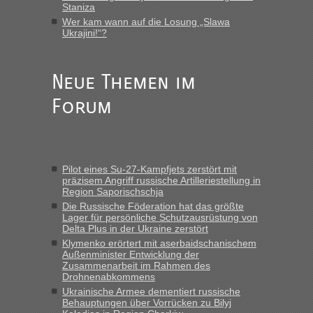
„Vielen Dank, mit einem Briefchen meiner Frau im Gepäck
Staniza
gab es keine Probleme“
Wer kam wann auf die Losung „Slawa
Ukrajini!“?
Anuleb
in
Recht, Visa und Dokumente • Re: Seit Anfang
des Jahres haben die Zollbeamten Verstöße im Wert von
fast 11 Milliarden aufgedeckt
Neue Themen im
„Am besten wäre natürlich, wenn die Frau mit dabei ist.
Forum
Alleinreisende Männer stehen schließlich immer unter
Verdacht.“
Frank
in
Recht, Visa und Dokumente • Re: Seit Anfang des
Jahres haben die Zollbeamten Verstöße im Wert von fast 11
Pilot eines Su-27-Kampfjets zerstört mit
Milliarden aufgedeckt
präzisem Angriff russische Artilleriestellung in
Region Saporischschja
„Kein Zoll. Du musst an sich nur sagen dass das privat ist
und du nicht damit handeln willst. So lange das nicht
Die Russische Föderation hat das größte
Lager für persönliche Schutzausrüstung von
Originalverpackt ist und ersichlich das nicht neu sollte es
Delta Plus in der Ukraine zerstört
keine Probleme geben“
Klymenko erörtert mit aserbaidschanischem
Außenminister Entwicklung der
Eric
in
Recht, Visa und Dokumente • Deklaration
Zusammenarbeit im Rahmen des
gebrauchter Kleidung beim Zoll
Drohnenabkommens
Ukrainische Armee dementiert russische
„Hallo Leute, ich weiß nicht, ob ich hier richtig bin mit meiner
Behauptungen über Vorrücken zu Bilyj
Anfrage. Ich möchte 4 Umzugskartons mit gebrauchter