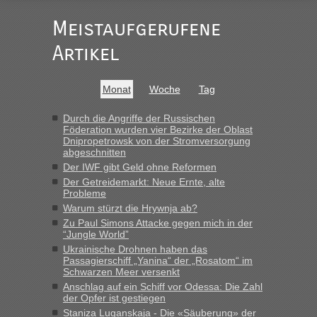
Meistaufgerufene
Ist korrekt, aber ich finde man hätte trotzdem im Text gleich
darauf hinweisen können.
Artikel
War aber nicht "böse" gemeint ...
Bis jetzt sind die Tickets auch noch nicht auf der Webseite
buchbar - warum auch immer ...
Monat
Woche
Tag
Hab´s versucht - bekomme aber immer angezeigt "auf dieser
Strecke fahren wir nicht"
Durch die Angriffe der Russischen
Föderation wurden vier Bezirke der Oblast
Dnipropetrowsk von der Stromversorgung
abgeschnitten
“
Der IWF gibt Geld ohne Reformen
Der Getreidemarkt: Neue Ernte, alte
MHG1023
in
Berichte und Reisetipps • Re: Mit dem Zug in
Probleme
die Ukraine
Warum stürzt die Hrywnja ab?
„Man sollte aber explizit dazu schreiben, daß es ein Zug von
Zu Paul Simons Attacke gegen mich in der
LeoExpress ist - und nur auf deren Webseite kann man die
“Jungle World”
Fahrkarten kaufen. Zumindest ist es die erste Umsteigefreie
Ukrainische Drohnen haben das
Verbindung von Deutschland...“
Passagierschiff „Yanina“ der „Rosatom“ im
Schwarzen Meer versenkt
Anschlag auf ein Schiff vor Odessa: Die Zahl
Eric
in
Recht, Visa und Dokumente • Re: Deklaration
der Opfer ist gestiegen
gebrauchter Kleidung beim Zoll
Staniza Luganskaja - Die «Säuberung» der