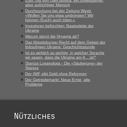
Zum Tod von Oles Busina: ein unbequemer,
das erste Mal an einem Montagmorgen ca. 15 Fahrzeuge
aber aufrichtiger Mensch
vor mir, bin sonst der Erste oder Zweite, egal, nach ca 20
Durchsuchung bei der Zeitung Westi:
Minuten wurde dann die nächste Welle...“
«Wollen Sie uns etwa umbringen? Wir
können (Euch) auch töten.»
lev
in
Berichte und Reisetipps • Re: An welchem
Investoren befürchten Staatspleite der
Ukraine
Grenzübergang zwischen Polen und der Ukraine geht es am
schnellsten?
Warum stürzt die Hrywnja ab?
Das Magdeburger Recht auf dem Gebiet der
„Derzeit, ist es überall sehr voll an den Grenzen Ukraine/
linksufrigen Ukraine: Geschichtsstunde
Polen. Zb. Krakovets 100 PKW ca. 10 h Wartezeit. Wollen
Ist es wirklich so wichtig, in welcher Sprache
Montag rüber, versuchen es sehr früh.“
wir sagen, dass die Ukraine am A... ist?
Staniza Luganskaja - Die «Säuberung» der
Staniza
Der IWF gibt Geld ohne Reformen
Der Getreidemarkt: Neue Ernte, alte
Probleme
Nützliches