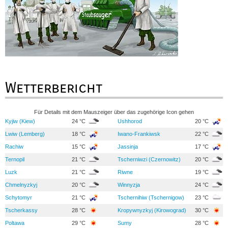
Wetterbericht
Für Details mit dem Mauszeiger über das zugehörige Icon gehen
Kyjiw (Kiew)
24 °C
Ushhorod
20 °C
Lwiw (Lemberg)
18 °C
Iwano-Frankiwsk
22 °C
Rachiw
15 °C
Jassinja
17 °C
Ternopil
21 °C
Tscherniwzi (Czernowitz)
20 °C
Luzk
21 °C
Riwne
19 °C
Chmelnyzkyj
20 °C
Winnyzja
24 °C
Schytomyr
21 °C
Tschernihiw (Tschernigow)
23 °C
Tscherkassy
28 °C
Kropywnyzkyj (Kirowograd)
30 °C
Poltawa
29 °C
Sumy
28 °C