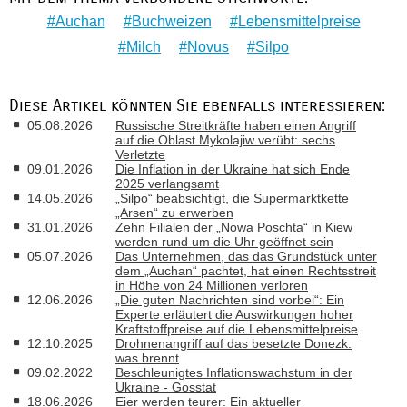
Auchan
Buchweizen
Lebensmittelpreise
Milch
Novus
Silpo
Diese Artikel könnten Sie ebenfalls interessieren:
05.08.2026
Russische Streitkräfte haben einen Angriff
auf die Oblast Mykolajiw verübt: sechs
Verletzte
09.01.2026
Die Inflation in der Ukraine hat sich Ende
2025 verlangsamt
14.05.2026
„Silpo“ beabsichtigt, die Supermarktkette
„Arsen“ zu erwerben
31.01.2026
Zehn Filialen der „Nowa Poschta“ in Kiew
werden rund um die Uhr geöffnet sein
05.07.2026
Das Unternehmen, das das Grundstück unter
dem „Auchan“ pachtet, hat einen Rechtsstreit
in Höhe von 24 Millionen verloren
12.06.2026
„Die guten Nachrichten sind vorbei“: Ein
Experte erläutert die Auswirkungen hoher
Kraftstoffpreise auf die Lebensmittelpreise
12.10.2025
Drohnenangriff auf das besetzte Donezk:
was brennt
09.02.2022
Beschleunigtes Inflationswachstum in der
Ukraine - Gosstat
18.06.2026
Eier werden teurer: Ein aktueller