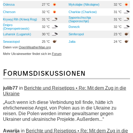
Odessa
27 °C
Mykolajiw (Nikolajew)
32 °C
Cherson
32 °C
Charkiw (Charkow)
31 °C
Saporischschja
Krywyj Rih (Kriwoj Rog)
31 °C
31 °C
(Saporoschje)
Dnipro
32 °C
Donezk
32 °C
(Dnepropetrowsk)
Luhansk (Lugansk)
30 °C
Simferopol
23 °C
Sewastopol
25 °C
Jalta
24 °C
Daten von
OpenWeatherMap.org
Mehr Ukrainewetter findet sich im
Forum
Forumsdiskussionen
julib77
in
Berichte und Reisetipps • Re: Mit dem Zug in die
Ukraine
„Auch wenn ich diese Verbindung toll finde, hätte ich
ehrlicherweise Angst, von Polen aus in die Ukraine zu
reisen. Die Polen werden immer gewaltsamer gegen
Ukrainer und ukrainische Projekte. Außerdem...“
Awarija
in
Berichte und Reisetipps • Re: Mit dem Zug in die