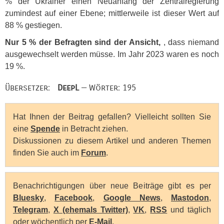
% der Ukrainer einen Neuanfang der Zentralregierung
zumindest auf einer Ebene; mittlerweile ist dieser Wert auf
88 % gestiegen.
Nur 5 % der Befragten sind der Ansicht,
, dass niemand
ausgewechselt werden müsse. Im Jahr 2023 waren es noch
19 %.
Übersetzer:
DeepL
— Wörter: 195
Hat Ihnen der Beitrag gefallen? Vielleicht sollten Sie
eine
Spende
in Betracht ziehen.
Diskussionen zu diesem Artikel und anderen Themen
finden Sie auch im
Forum
.
Benachrichtigungen über neue Beiträge gibt es per
Bluesky
,
Facebook
,
Google News
,
Mastodon
,
Telegram
,
X (ehemals Twitter)
,
VK
,
RSS
und täglich
oder wöchentlich per
E-Mail
.