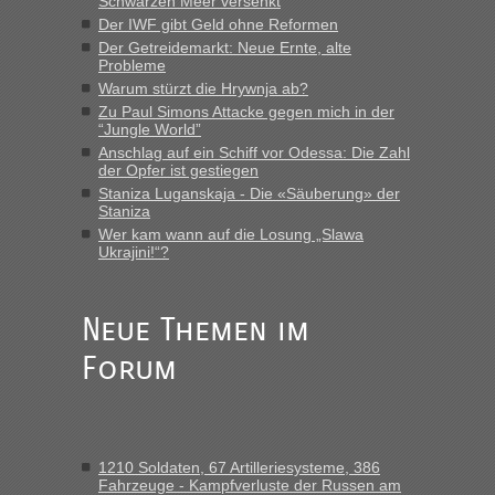
Schwarzen Meer versenkt
die Ukraine
Der IWF gibt Geld ohne Reformen
Der Getreidemarkt: Neue Ernte, alte
„Man sollte aber explizit dazu schreiben, daß es ein Zug von
Probleme
LeoExpress ist - und nur auf deren Webseite kann man die
Warum stürzt die Hrywnja ab?
Fahrkarten kaufen. Zumindest ist es die erste Umsteigefreie
Verbindung von Deutschland...“
Zu Paul Simons Attacke gegen mich in der
“Jungle World”
Anschlag auf ein Schiff vor Odessa: Die Zahl
Eric
in
Recht, Visa und Dokumente • Re: Deklaration
der Opfer ist gestiegen
gebrauchter Kleidung beim Zoll
Staniza Luganskaja - Die «Säuberung» der
„Vielen Dank, mit einem Briefchen meiner Frau im Gepäck
Staniza
gab es keine Probleme“
Wer kam wann auf die Losung „Slawa
Ukrajini!“?
Anuleb
in
Recht, Visa und Dokumente • Re: Seit Anfang
des Jahres haben die Zollbeamten Verstöße im Wert von
fast 11 Milliarden aufgedeckt
Neue Themen im
„Am besten wäre natürlich, wenn die Frau mit dabei ist.
Forum
Alleinreisende Männer stehen schließlich immer unter
Verdacht.“
Frank
in
Recht, Visa und Dokumente • Re: Seit Anfang des
Jahres haben die Zollbeamten Verstöße im Wert von fast 11
1210 Soldaten, 67 Artilleriesysteme, 386
Milliarden aufgedeckt
Fahrzeuge - Kampfverluste der Russen am