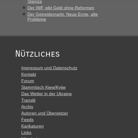
Staniza
Der IWF gibt Geld ohne Reformen
Der Getreidemarkt: Neue Ernte, alte
Probleme
Nützliches
Impressum und Datenschutz
Kontakt
Forum
Stammtisch Kiew/Kyjiw
Das Wetter in der Ukraine
Translit
Archiv
Autoren und Übersetzer
Feeds
Karikaturen
Links