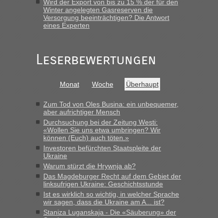
schnellsten?
Wird der Export von bis zu 15 % der für den
Winter angelegten Gasreserven die
„Gestern 6 Stunden warten vor der Grenze Richtung Polen
Versorgung beeinträchtigen? Die Antwort
in Krakowez mit dem Kleinbus. Abfertigung ging dann
eines Experten
schnell da auch Passagiere mit EU-Pass dabei waren“
Bernd D-UA
in
Berichte und Reisetipps • Re: An welchem
Leserbewertungen
Grenzübergang zwischen Polen und der Ukraine geht es am
schnellsten?
Monat
Woche
Überhaupt
„Bin am Montag 15.6.26 um 8 Uhr in Urgyniw ausgereist,
das erste Mal an einem Montagmorgen ca. 15 Fahrzeuge
vor mir, bin sonst der Erste oder Zweite, egal, nach ca 20
Zum Tod von Oles Busina: ein unbequemer,
aber aufrichtiger Mensch
Minuten wurde dann die nächste Welle...“
Durchsuchung bei der Zeitung Westi:
«Wollen Sie uns etwa umbringen? Wir
lev
in
Berichte und Reisetipps • Re: An welchem
können (Euch) auch töten.»
Grenzübergang zwischen Polen und der Ukraine geht es am
Investoren befürchten Staatspleite der
schnellsten?
Ukraine
„Derzeit, ist es überall sehr voll an den Grenzen Ukraine/
Warum stürzt die Hrywnja ab?
Polen. Zb. Krakovets 100 PKW ca. 10 h Wartezeit. Wollen
Das Magdeburger Recht auf dem Gebiet der
Montag rüber, versuchen es sehr früh.“
linksufrigen Ukraine: Geschichtsstunde
Ist es wirklich so wichtig, in welcher Sprache
wir sagen, dass die Ukraine am A... ist?
Staniza Luganskaja - Die «Säuberung» der