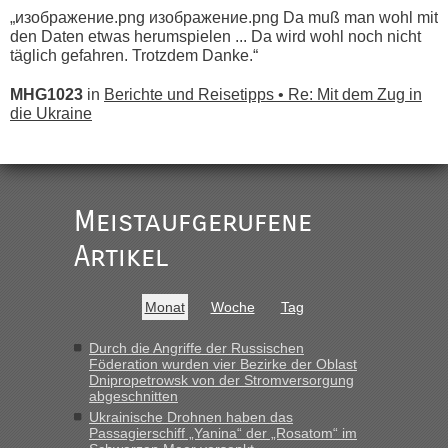
„изображение.png изображение.png Da muß man wohl mit
den Daten etwas herumspielen ... Da wird wohl noch nicht
täglich gefahren. Trotzdem Danke.“
MHG1023
in
Berichte und Reisetipps • Re: Mit dem Zug in
die Ukraine
„
Der Link zum Anbieter ist ja da.
Meistaufgerufene
Ist korrekt, aber ich finde man hätte trotzdem im Text gleich
darauf hinweisen können.
Artikel
War aber nicht "böse" gemeint ...
Bis jetzt sind die Tickets auch noch nicht auf der Webseite
buchbar - warum auch immer ...
Monat
Woche
Tag
Hab´s versucht - bekomme aber immer angezeigt "auf dieser
Strecke fahren wir nicht"
Durch die Angriffe der Russischen
Föderation wurden vier Bezirke der Oblast
Dnipropetrowsk von der Stromversorgung
abgeschnitten
“
Ukrainische Drohnen haben das
Passagierschiff „Yanina“ der „Rosatom“ im
MHG1023
in
Berichte und Reisetipps • Re: Mit dem Zug in