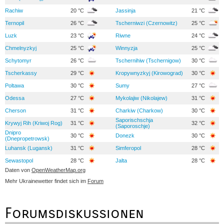
Rachiw
20 °C
Jassinja
21 °C
Ternopil
26 °C
Tscherniwzi (Czernowitz)
25 °C
Luzk
23 °C
Riwne
24 °C
Chmelnyzkyj
25 °C
Winnyzja
25 °C
Schytomyr
26 °C
Tschernihiw (Tschernigow)
30 °C
Tscherkassy
29 °C
Kropywnyzkyj (Kirowograd)
30 °C
Poltawa
30 °C
Sumy
27 °C
Odessa
27 °C
Mykolajiw (Nikolajew)
31 °C
Cherson
31 °C
Charkiw (Charkow)
30 °C
Saporischschja
Krywyj Rih (Kriwoj Rog)
31 °C
32 °C
(Saporoschje)
Dnipro
30 °C
Donezk
30 °C
(Dnepropetrowsk)
Luhansk (Lugansk)
31 °C
Simferopol
28 °C
Sewastopol
28 °C
Jalta
28 °C
Daten von
OpenWeatherMap.org
Mehr Ukrainewetter findet sich im
Forum
Forumsdiskussionen