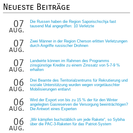
Neueste Beiträge
07
Die Russen haben die Region Saporischschja fast
tausend Mal angegriffen: 10 Verletzte
aug.
07
Zwei Männer in der Region Cherson erlitten Verletzungen
durch Angriffe russischer Drohnen
aug.
07
Landwirte können im Rahmen des Programms
zinsgünstige Kredite zu einem Zinssatz von 5-7-9 %
aug.
erhalten
06
Drei Beamte des Territorialzentrums für Rekrutierung und
soziale Unterstützung wurden wegen vorgetäuschter
aug.
Mobilisierungen entlarvt
06
Wird der Export von bis zu 15 % der für den Winter
angelegten Gasreserven die Versorgung beeinträchtigen?
aug.
Die Antwort eines Experten
06
„Wir kämpfen buchstäblich um jede Rakete“, so Sybiha
über die PAC-3-Raketen für das Patriot-System
aug.