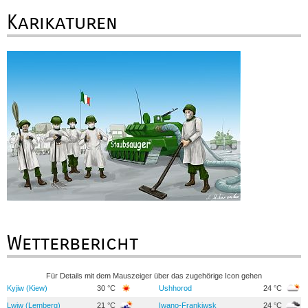
Karikaturen
Wetterbericht
Für Details mit dem Mauszeiger über das zugehörige Icon gehen
Kyjiw (Kiew)
30 °C
Ushhorod
24 °C
Lwiw (Lemberg)
21 °C
Iwano-Frankiwsk
24 °C