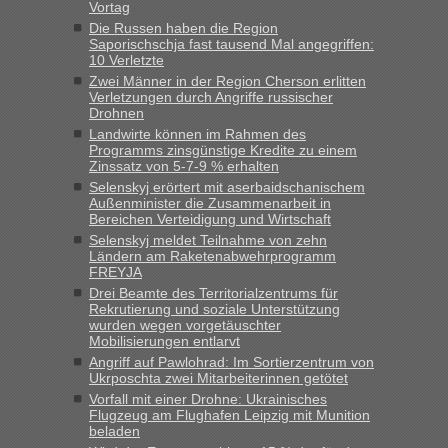
Vortag
„Kein Zoll. Du musst an sich nur sagen dass das privat ist
und du nicht damit handeln willst. So lange das nicht
Die Russen haben die Region
Saporischschja fast tausend Mal angegriffen:
Originalverpackt ist und ersichlich das nicht neu sollte es
10 Verletzte
keine Probleme geben“
Zwei Männer in der Region Cherson erlitten
Verletzungen durch Angriffe russischer
Eric
in
Recht, Visa und Dokumente • Deklaration
Drohnen
gebrauchter Kleidung beim Zoll
Landwirte können im Rahmen des
Programms zinsgünstige Kredite zu einem
„Hallo Leute, ich weiß nicht, ob ich hier richtig bin mit meiner
Zinssatz von 5-7-9 % erhalten
Anfrage. Ich möchte 4 Umzugskartons mit gebrauchter
Selenskyj erörtert mit aserbaidschanischem
Straßen Kleidung bei der Einreise in die Ukraine
Außenminister die Zusammenarbeit in
mitnehmen. Es ist gebrauchte Kleidung...“
Bereichen Verteidigung und Wirtschaft
Selenskyj meldet Teilnahme von zehn
lev
in
Berichte und Reisetipps • Re: An welchem
Ländern am Raketenabwehrprogramm
Grenzübergang zwischen Polen und der Ukraine geht es am
FREYJA
schnellsten?
Drei Beamte des Territorialzentrums für
Rekrutierung und soziale Unterstützung
„Wir sind mit unserem Wohnmobil, wie geplant am Montag
wurden wegen vorgetäuschter
15.6. in Krakovets rüber. Sehr zeitig los gegen 5 Uhr in der
Mobilisierungen entlarvt
Früh. Mit sehr sehr wenig Verkehr, super bis zur Grenze. Nur
Angriff auf Pawlohrad: Im Sortierzentrum von
8 PKW vor der Schranke....“
Ukrposchta zwei Mitarbeiterinnen getötet
Vorfall mit einer Drohne: Ukrainisches
Frank
in
Berichte und Reisetipps • Re: An welchem
Flugzeug am Flughafen Leipzig mit Munition
Grenzübergang zwischen Polen und der Ukraine geht es am
beladen