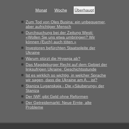
Bernd D-UA
in
Berichte und Reisetipps • Re: An welchem
Grenzübergang zwischen Polen und der Ukraine geht es am
Monat
Woche
Überhaupt
schnellsten?
„Bin am Montag 15.6.26 um 8 Uhr in Urgyniw ausgereist,
Zum Tod von Oles Busina: ein unbequemer,
das erste Mal an einem Montagmorgen ca. 15 Fahrzeuge
aber aufrichtiger Mensch
vor mir, bin sonst der Erste oder Zweite, egal, nach ca 20
Durchsuchung bei der Zeitung Westi:
Minuten wurde dann die nächste Welle...“
«Wollen Sie uns etwa umbringen? Wir
können (Euch) auch töten.»
lev
in
Berichte und Reisetipps • Re: An welchem
Investoren befürchten Staatspleite der
Ukraine
Grenzübergang zwischen Polen und der Ukraine geht es am
schnellsten?
Warum stürzt die Hrywnja ab?
Das Magdeburger Recht auf dem Gebiet der
„Derzeit, ist es überall sehr voll an den Grenzen Ukraine/
linksufrigen Ukraine: Geschichtsstunde
Polen. Zb. Krakovets 100 PKW ca. 10 h Wartezeit. Wollen
Ist es wirklich so wichtig, in welcher Sprache
Montag rüber, versuchen es sehr früh.“
wir sagen, dass die Ukraine am A... ist?
Staniza Luganskaja - Die «Säuberung» der
Staniza
Der IWF gibt Geld ohne Reformen
Der Getreidemarkt: Neue Ernte, alte
Probleme