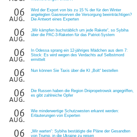
06
Wird der Export von bis zu 15 % der für den Winter
angelegten Gasreserven die Versorgung beeinträchtigen?
aug.
Die Antwort eines Experten
06
„Wir kämpfen buchstäblich um jede Rakete“, so Sybiha
über die PAC-3-Raketen für das Patriot-System
aug.
06
In Odessa sprang ein 12-jähriges Mädchen aus dem 7:
Stock: Es wird wegen des Verdachts auf Selbstmord
aug.
ermittelt
06
Nun können Sie Taxis über die KI „Bolt“ bestellen
aug.
06
Die Russen haben die Region Dnipropetrowsk angegriffen,
es gibt zahlreiche Opfer
aug.
06
Wie minderwertige Schutzwesten erkannt werden:
Erläuterungen von Experten
aug.
06
„Wir warten“: Sybiha bestätigte die Pläne der Gesandten
von Trump, in die Ukraine zu reisen