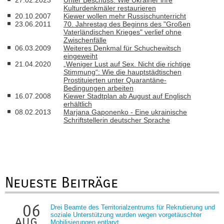
27.02.2023
Unter Beschuss: Wie Ukrainer ihre
Kulturdenkmäler restaurieren
20.10.2007
Kiewer wollen mehr Russischunterricht
23.06.2011
70. Jahrestag des Beginns des "Großen
Vaterländischen Krieges" verlief ohne
Zwischenfälle
06.03.2009
Weiteres Denkmal für Schuchewitsch
eingeweiht
21.04.2020
„Weniger Lust auf Sex. Nicht die richtige
Stimmung“: Wie die hauptstädtischen
Prostituierten unter Quarantäne-
Bedingungen arbeiten
16.07.2008
Kiewer Stadtplan ab August auf Englisch
erhältlich
08.02.2013
Marjana Gaponenko - Eine ukrainische
Schriftstellerin deutscher Sprache
Neueste Beiträge
06
Drei Beamte des Territorialzentrums für Rekrutierung und
soziale Unterstützung wurden wegen vorgetäuschter
aug.
Mobilisierungen entlarvt