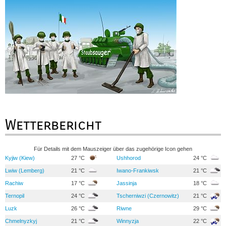
Wetterbericht
Für Details mit dem Mauszeiger über das zugehörige Icon gehen
Kyjiw (Kiew)
27 °C
Ushhorod
24 °C
Lwiw (Lemberg)
21 °C
Iwano-Frankiwsk
21 °C
Rachiw
17 °C
Jassinja
18 °C
Ternopil
24 °C
Tscherniwzi (Czernowitz)
21 °C
Luzk
26 °C
Riwne
29 °C
Chmelnyzkyj
21 °C
Winnyzja
22 °C