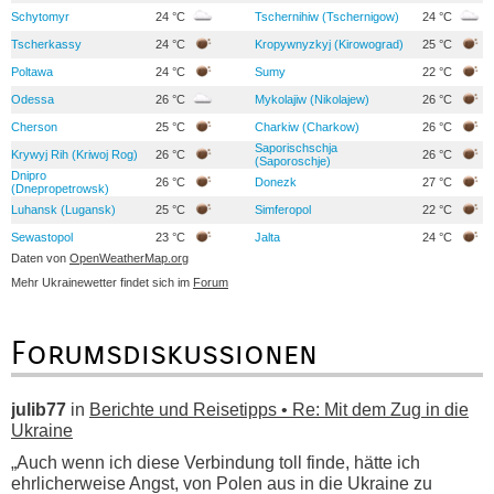
Schytomyr
24 °C
Tschernihiw (Tschernigow)
24 °C
Tscherkassy
24 °C
Kropywnyzkyj (Kirowograd)
25 °C
Poltawa
24 °C
Sumy
22 °C
Odessa
26 °C
Mykolajiw (Nikolajew)
26 °C
Cherson
25 °C
Charkiw (Charkow)
26 °C
Saporischschja
Krywyj Rih (Kriwoj Rog)
26 °C
26 °C
(Saporoschje)
Dnipro
26 °C
Donezk
27 °C
(Dnepropetrowsk)
Luhansk (Lugansk)
25 °C
Simferopol
22 °C
Sewastopol
23 °C
Jalta
24 °C
Daten von
OpenWeatherMap.org
Mehr Ukrainewetter findet sich im
Forum
Forumsdiskussionen
julib77
in
Berichte und Reisetipps • Re: Mit dem Zug in die
Ukraine
„Auch wenn ich diese Verbindung toll finde, hätte ich
ehrlicherweise Angst, von Polen aus in die Ukraine zu