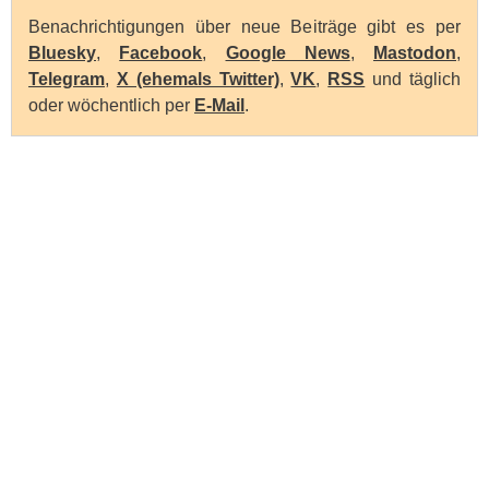
Benachrichtigungen über neue Beiträge gibt es per
Bluesky
,
Facebook
,
Google News
,
Mastodon
,
Telegram
,
X (ehemals Twitter)
,
VK
,
RSS
und täglich
oder wöchentlich per
E-Mail
.