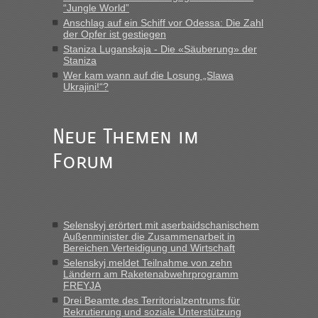
“Jungle World”
Anschlag auf ein Schiff vor Odessa: Die Zahl
Eric
in
Recht, Visa und Dokumente • Re: Deklaration
der Opfer ist gestiegen
gebrauchter Kleidung beim Zoll
Staniza Luganskaja - Die «Säuberung» der
„Vielen Dank, mit einem Briefchen meiner Frau im Gepäck
Staniza
gab es keine Probleme“
Wer kam wann auf die Losung „Slawa
Ukrajini!“?
Anuleb
in
Recht, Visa und Dokumente • Re: Seit Anfang
des Jahres haben die Zollbeamten Verstöße im Wert von
fast 11 Milliarden aufgedeckt
Neue Themen im
„Am besten wäre natürlich, wenn die Frau mit dabei ist.
Forum
Alleinreisende Männer stehen schließlich immer unter
Verdacht.“
Frank
in
Recht, Visa und Dokumente • Re: Seit Anfang des
Jahres haben die Zollbeamten Verstöße im Wert von fast 11
Selenskyj erörtert mit aserbaidschanischem
Milliarden aufgedeckt
Außenminister die Zusammenarbeit in
Bereichen Verteidigung und Wirtschaft
„Kein Zoll. Du musst an sich nur sagen dass das privat ist
und du nicht damit handeln willst. So lange das nicht
Selenskyj meldet Teilnahme von zehn
Ländern am Raketenabwehrprogramm
Originalverpackt ist und ersichlich das nicht neu sollte es
FREYJA
keine Probleme geben“
Drei Beamte des Territorialzentrums für
Rekrutierung und soziale Unterstützung
Eric
in
Recht, Visa und Dokumente • Deklaration