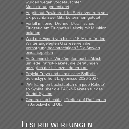
wurden wegen vorgetäuschter
gebrauchter Kleidung beim Zoll
Mobilisierungen entlarvt
Angriff auf Pawlohrad: Im Sortierzentrum von
„Hallo Leute, ich weiß nicht, ob ich hier richtig bin mit meiner
Ukrposchta zwei Mitarbeiterinnen getötet
Anfrage. Ich möchte 4 Umzugskartons mit gebrauchter
Vorfall mit einer Drohne: Ukrainisches
Straßen Kleidung bei der Einreise in die Ukraine
Flugzeug am Flughafen Leipzig mit Munition
mitnehmen. Es ist gebrauchte Kleidung...“
beladen
Wird der Export von bis zu 15 % der für den
lev
in
Berichte und Reisetipps • Re: An welchem
Winter angelegten Gasreserven die
Grenzübergang zwischen Polen und der Ukraine geht es am
Versorgung beeinträchtigen? Die Antwort
schnellsten?
eines Experten
Außenminister: Wir kämpfen buchstäblich
„Wir sind mit unserem Wohnmobil, wie geplant am Montag
um jede Patriot-Rakete, die Beratungen
15.6. in Krakovets rüber. Sehr zeitig los gegen 5 Uhr in der
bezüglich der Lizenzen dauern an
Früh. Mit sehr sehr wenig Verkehr, super bis zur Grenze. Nur
Projekt Freya und ukrainische Ballistik:
8 PKW vor der Schranke....“
Selenskyj erhofft Ergebnisse 2026-2027
„Wir kämpfen buchstäblich um jede Rakete“,
Frank
in
Berichte und Reisetipps • Re: An welchem
so Sybiha über die PAC-3-Raketen für das
Grenzübergang zwischen Polen und der Ukraine geht es am
Patriot-System
schnellsten?
Generalstab bestätigt Treffer auf Raffinerien
in Jaroslawl und Ufa
„Gestern 6 Stunden warten vor der Grenze Richtung Polen
in Krakowez mit dem Kleinbus. Abfertigung ging dann
schnell da auch Passagiere mit EU-Pass dabei waren“
Leserbewertungen