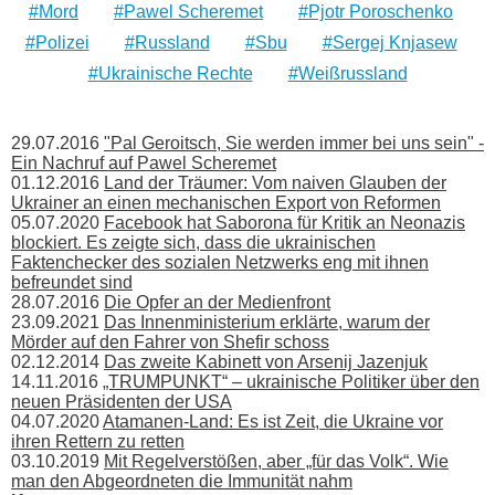
Mord
Pawel Scheremet
Pjotr Poroschenko
Polizei
Russland
Sbu
Sergej Knjasew
Ukrainische Rechte
Weißrussland
29.07.2016
"Pal Geroitsch, Sie werden immer bei uns sein" -
Ein Nachruf auf Pawel Scheremet
01.12.2016
Land der Träumer: Vom naiven Glauben der
Ukrainer an einen mechanischen Export von Reformen
05.07.2020
Facebook hat Saborona für Kritik an Neonazis
blockiert. Es zeigte sich, dass die ukrainischen
Faktenchecker des sozialen Netzwerks eng mit ihnen
befreundet sind
28.07.2016
Die Opfer an der Medienfront
23.09.2021
Das Innenministerium erklärte, warum der
Mörder auf den Fahrer von Shefir schoss
02.12.2014
Das zweite Kabinett von Arsenij Jazenjuk
14.11.2016
„TRUMPUNKT“ – ukrainische Politiker über den
neuen Präsidenten der USA
04.07.2020
Atamanen-Land: Es ist Zeit, die Ukraine vor
ihren Rettern zu retten
03.10.2019
Mit Regelverstößen, aber „für das Volk“. Wie
man den Abgeordneten die Immunität nahm