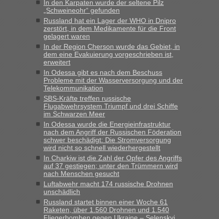
In den Karpaten wurde der seltene Pilz
„Schweineohr“ gefunden
Russland hat ein Lager der WHO in Dnipro
zerstört, in dem Medikamente für die Front
gelagert waren
In der Region Cherson wurde das Gebiet, in
dem eine Evakuierung vorgeschrieben ist,
erweitert
In Odessa gibt es nach dem Beschuss
Probleme mit der Wasserversorgung und der
Telekommunikation
SBS-Kräfte treffen russische
Flugabwehrsystem Triumpf und drei Schiffe
im Schwarzen Meer
In Odessa wurde die Energieinfrastruktur
nach dem Angriff der Russischen Föderation
schwer beschädigt: Die Stromversorgung
wird nicht so schnell wiederhergestellt
In Charkiw ist die Zahl der Opfer des Angriffs
auf 37 gestiegen; unter den Trümmern wird
nach Menschen gesucht
Luftabwehr macht 174 russische Drohnen
unschädlich
Russland startet binnen einer Woche 61
Raketen, über 1.560 Drohnen und 1.540
Fliegerbomben gegen Ukraine – Selenskyj