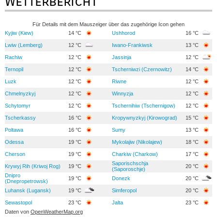
Wetterbericht
Für Details mit dem Mauszeiger über das zugehörige Icon gehen
Kyjiw (Kiew)
14 °C
Ushhorod
16 °C
Lwiw (Lemberg)
12 °C
Iwano-Frankiwsk
13 °C
Rachiw
12 °C
Jassinja
12 °C
Ternopil
12 °C
Tscherniwzi (Czernowitz)
14 °C
Luzk
12 °C
Riwne
12 °C
Chmelnyzkyj
12 °C
Winnyzja
12 °C
Schytomyr
12 °C
Tschernihiw (Tschernigow)
12 °C
Tscherkassy
16 °C
Kropywnyzkyj (Kirowograd)
15 °C
Poltawa
16 °C
Sumy
13 °C
Odessa
19 °C
Mykolajiw (Nikolajew)
18 °C
Cherson
19 °C
Charkiw (Charkow)
17 °C
Saporischschja
Krywyj Rih (Kriwoj Rog)
19 °C
20 °C
(Saporoschje)
Dnipro
19 °C
Donezk
20 °C
(Dnepropetrowsk)
Luhansk (Lugansk)
19 °C
Simferopol
20 °C
Sewastopol
23 °C
Jalta
23 °C
Daten von
OpenWeatherMap.org