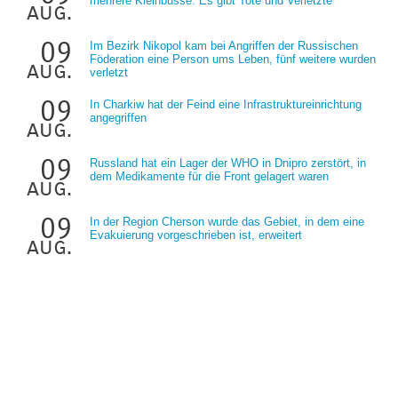
mehrere Kleinbusse: Es gibt Tote und Verletzte
aug.
09
Im Bezirk Nikopol kam bei Angriffen der Russischen
Föderation eine Person ums Leben, fünf weitere wurden
aug.
verletzt
09
In Charkiw hat der Feind eine Infrastruktureinrichtung
angegriffen
aug.
09
Russland hat ein Lager der WHO in Dnipro zerstört, in
dem Medikamente für die Front gelagert waren
aug.
09
In der Region Cherson wurde das Gebiet, in dem eine
Evakuierung vorgeschrieben ist, erweitert
aug.