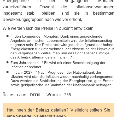
Energiepreise in den vergangenen Monaten
zurückzuführen. Obwohl die Inflationserwartungen
insgesamt stabil bleiben, sind sie in bestimmten
Bevölkerungsgruppen nach wie vor erhöht.
Wie werden sich die Preise in Zukunft entwickeln:
In den kommenden Monaten: Dank eines ausreichenden
Angebots an frischen Lebensmitteln wird der Inflationsanstieg
begrenzt sein. Der Preisdruck wird jedoch aufgrund der hohen
Energiekosten für Unternehmen, der Abwertung der Hrywnja in
den vergangenen Zeiträumen und des Lohnanstiegs infolge
des Arbeitskräftemangels anhalten. .*
Zum Jahresende: .* Es wird mit einer Beschleunigung der
Inflation gerechnet.
Im Jahr 2027: .* Nach Prognosen der Nationalbank der
Ukraine wird sich die Inflation wieder nachhaltig verlangsamen.
Dazu werden die Stabilisierung der Energiepreise, gute Ernten
sowie geldpolitische Maßnahmen der Nationalbank beitragen.
Übersetzer:
DeepL
— Wörter: 255
Hat Ihnen der Beitrag gefallen? Vielleicht sollten Sie
eine
Spende
in Betracht ziehen.