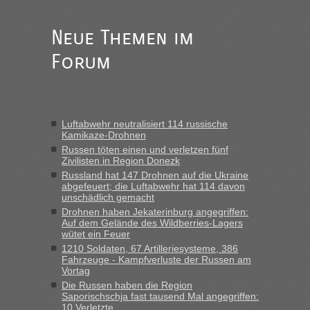
Anuleb
in
Recht, Visa und Dokumente • Re: Seit Anfang
des Jahres haben die Zollbeamten Verstöße im Wert von
fast 11 Milliarden aufgedeckt
Neue Themen im
„Am besten wäre natürlich, wenn die Frau mit dabei ist.
Forum
Alleinreisende Männer stehen schließlich immer unter
Verdacht.“
Frank
in
Recht, Visa und Dokumente • Re: Seit Anfang des
Jahres haben die Zollbeamten Verstöße im Wert von fast 11
Luftabwehr neutralisiert 114 russische
Milliarden aufgedeckt
Kamikaze-Drohnen
„Kein Zoll. Du musst an sich nur sagen dass das privat ist
Russen töten einen und verletzen fünf
und du nicht damit handeln willst. So lange das nicht
Zivilisten in Region Donezk
Originalverpackt ist und ersichlich das nicht neu sollte es
Russland hat 147 Drohnen auf die Ukraine
abgefeuert; die Luftabwehr hat 114 davon
keine Probleme geben“
unschädlich gemacht
Drohnen haben Jekaterinburg angegriffen:
Eric
in
Recht, Visa und Dokumente • Deklaration
Auf dem Gelände des Wildberries-Lagers
gebrauchter Kleidung beim Zoll
wütet ein Feuer
„Hallo Leute, ich weiß nicht, ob ich hier richtig bin mit meiner
1210 Soldaten, 67 Artilleriesysteme, 386
Fahrzeuge - Kampfverluste der Russen am
Anfrage. Ich möchte 4 Umzugskartons mit gebrauchter
Vortag
Straßen Kleidung bei der Einreise in die Ukraine
Die Russen haben die Region
mitnehmen. Es ist gebrauchte Kleidung...“
Saporischschja fast tausend Mal angegriffen:
10 Verletzte