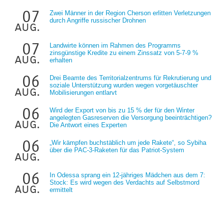
07
Zwei Männer in der Region Cherson erlitten Verletzungen
durch Angriffe russischer Drohnen
aug.
07
Landwirte können im Rahmen des Programms
zinsgünstige Kredite zu einem Zinssatz von 5-7-9 %
aug.
erhalten
06
Drei Beamte des Territorialzentrums für Rekrutierung und
soziale Unterstützung wurden wegen vorgetäuschter
aug.
Mobilisierungen entlarvt
06
Wird der Export von bis zu 15 % der für den Winter
angelegten Gasreserven die Versorgung beeinträchtigen?
aug.
Die Antwort eines Experten
06
„Wir kämpfen buchstäblich um jede Rakete“, so Sybiha
über die PAC-3-Raketen für das Patriot-System
aug.
06
In Odessa sprang ein 12-jähriges Mädchen aus dem 7:
Stock: Es wird wegen des Verdachts auf Selbstmord
aug.
ermittelt