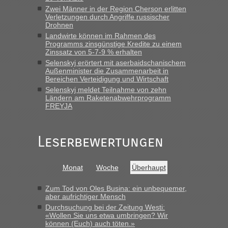
lev
in
Berichte und Reisetipps • Re: An welchem
Zwei Männer in der Region Cherson erlitten
Grenzübergang zwischen Polen und der Ukraine geht es am
Verletzungen durch Angriffe russischer
schnellsten?
Drohnen
Landwirte können im Rahmen des
„Wir sind mit unserem Wohnmobil, wie geplant am Montag
Programms zinsgünstige Kredite zu einem
15.6. in Krakovets rüber. Sehr zeitig los gegen 5 Uhr in der
Zinssatz von 5-7-9 % erhalten
Früh. Mit sehr sehr wenig Verkehr, super bis zur Grenze. Nur
Selenskyj erörtert mit aserbaidschanischem
8 PKW vor der Schranke....“
Außenminister die Zusammenarbeit in
Bereichen Verteidigung und Wirtschaft
Frank
in
Berichte und Reisetipps • Re: An welchem
Selenskyj meldet Teilnahme von zehn
Grenzübergang zwischen Polen und der Ukraine geht es am
Ländern am Raketenabwehrprogramm
schnellsten?
FREYJA
„Gestern 6 Stunden warten vor der Grenze Richtung Polen
in Krakowez mit dem Kleinbus. Abfertigung ging dann
Leserbewertungen
schnell da auch Passagiere mit EU-Pass dabei waren“
Bernd D-UA
in
Berichte und Reisetipps • Re: An welchem
Monat
Woche
Überhaupt
Grenzübergang zwischen Polen und der Ukraine geht es am
schnellsten?
Zum Tod von Oles Busina: ein unbequemer,
„Bin am Montag 15.6.26 um 8 Uhr in Urgyniw ausgereist,
aber aufrichtiger Mensch
das erste Mal an einem Montagmorgen ca. 15 Fahrzeuge
Durchsuchung bei der Zeitung Westi:
vor mir, bin sonst der Erste oder Zweite, egal, nach ca 20
«Wollen Sie uns etwa umbringen? Wir
Minuten wurde dann die nächste Welle...“
können (Euch) auch töten.»