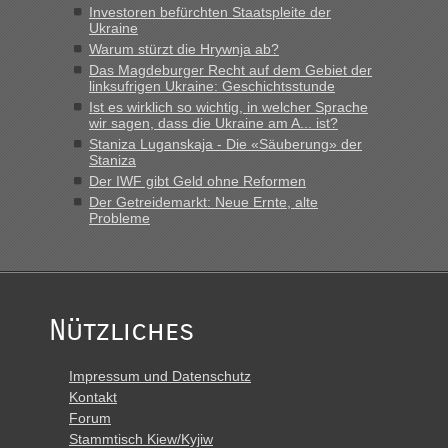
Investoren befürchten Staatspleite der
lev
in
Berichte und Reisetipps • Re: An welchem
Ukraine
Grenzübergang zwischen Polen und der Ukraine geht es am
Warum stürzt die Hrywnja ab?
schnellsten?
Das Magdeburger Recht auf dem Gebiet der
linksufrigen Ukraine: Geschichtsstunde
„Derzeit, ist es überall sehr voll an den Grenzen Ukraine/
Ist es wirklich so wichtig, in welcher Sprache
Polen. Zb. Krakovets 100 PKW ca. 10 h Wartezeit. Wollen
wir sagen, dass die Ukraine am A... ist?
Montag rüber, versuchen es sehr früh.“
Staniza Luganskaja - Die «Säuberung» der
Staniza
Der IWF gibt Geld ohne Reformen
Der Getreidemarkt: Neue Ernte, alte
Probleme
Nützliches
Impressum und Datenschutz
Kontakt
Forum
Stammtisch Kiew/Kyjiw