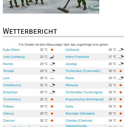
Wetterbericht
Für Details mit dem Mauszeiger über das zugehörige Icon gehen
Kyjiw (Kiew)
32 °C
Ushhorod
26 °C
Lwiw (Lemberg)
23 °C
Iwano-Frankiwsk
27 °C
Rachiw
24 °C
Jassinja
25 °C
Ternopil
28 °C
Tscherniwzi (Czernowitz)
30 °C
Luzk
28 °C
Riwne
29 °C
Chmelnyzkyj
31 °C
Winnyzja
31 °C
Schytomyr
30 °C
Tschernihiw (Tschernigow)
33 °C
Tscherkassy
32 °C
Kropywnyzkyj (Kirowograd)
33 °C
Poltawa
34 °C
Sumy
33 °C
Odessa
29 °C
Mykolajiw (Nikolajew)
35 °C
Cherson
35 °C
Charkiw (Charkow)
34 °C
Saporischschja