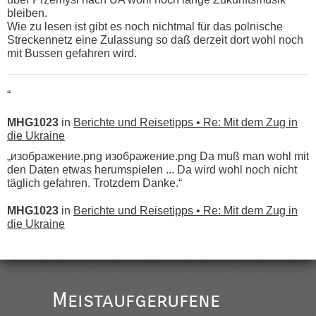
bleiben.
Wie zu lesen ist gibt es noch nichtmal für das polnische
Streckennetz eine Zulassung so daß derzeit dort wohl noch
mit Bussen gefahren wird.
“
MHG1023
in
Berichte und Reisetipps • Re: Mit dem Zug in
die Ukraine
„изображение.png изображение.png Da muß man wohl mit
den Daten etwas herumspielen ... Da wird wohl noch nicht
täglich gefahren. Trotzdem Danke.“
MHG1023
in
Berichte und Reisetipps • Re: Mit dem Zug in
die Ukraine
„
Der Link zum Anbieter ist ja da.
Meistaufgerufene
Ist korrekt, aber ich finde man hätte trotzdem im Text gleich