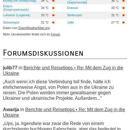
Krywyj Rih (Kriwoj Rog)
34 °C
36 °C
(Saporoschje)
Dnipro
34 °C
Donezk
33 °C
(Dnepropetrowsk)
Luhansk (Lugansk)
33 °C
Simferopol
31 °C
Sewastopol
31 °C
Jalta
27 °C
Daten von
OpenWeatherMap.org
Mehr Ukrainewetter findet sich im
Forum
Forumsdiskussionen
julib77
in
Berichte und Reisetipps • Re: Mit dem Zug in die
Ukraine
„Auch wenn ich diese Verbindung toll finde, hätte ich
ehrlicherweise Angst, von Polen aus in die Ukraine zu
reisen. Die Polen werden immer gewaltsamer gegen
Ukrainer und ukrainische Projekte. Außerdem...“
Awarija
in
Berichte und Reisetipps • Re: Mit dem Zug in die
Ukraine
„Ups, ja. Irgendwie war zwar die Rede von einem
durchgängig buchbaren Fahrschein, aber das bedeutet in