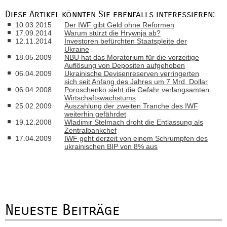
Diese Artikel könnten Sie ebenfalls interessieren:
10.03.2015
Der IWF gibt Geld ohne Reformen
17.09.2014
Warum stürzt die Hrywnja ab?
12.11.2014
Investoren befürchten Staatspleite der
Ukraine
18.05.2009
NBU hat das Moratorium für die vorzeitige
Auflösung von Depositen aufgehoben
06.04.2009
Ukrainische Devisenreserven verringerten
sich seit Anfang des Jahres um 7 Mrd. Dollar
06.04.2008
Poroschenko sieht die Gefahr verlangsamten
Wirtschaftswachstums
25.02.2009
Auszahlung der zweiten Tranche des IWF
weiterhin gefährdet
19.12.2008
Wladimir Stelmach droht die Entlassung als
Zentralbankchef
17.04.2009
IWF geht derzeit von einem Schrumpfen des
ukrainischen BIP von 8% aus
Neueste Beiträge