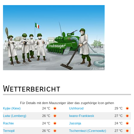
Wetterbericht
Für Details mit dem Mauszeiger über das zugehörige Icon gehen
Kyjiw (Kiew)
24 °C
Ushhorod
29 °C
Lwiw (Lemberg)
26 °C
Iwano-Frankiwsk
27 °C
Rachiw
24 °C
Jassinja
24 °C
Ternopil
26 °C
Tscherniwzi (Czernowitz)
27 °C