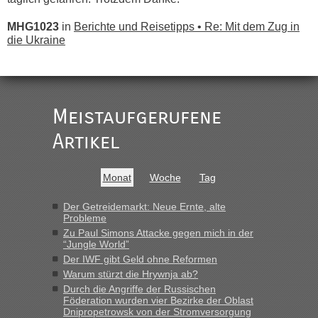
MHG1023
in
Berichte und Reisetipps • Re: Mit dem Zug in
die Ukraine
„
Der Link zum Anbieter ist ja da.
Meistaufgerufene
Ist korrekt, aber ich finde man hätte trotzdem im Text gleich
darauf hinweisen können.
Artikel
War aber nicht "böse" gemeint ...
Bis jetzt sind die Tickets auch noch nicht auf der Webseite
buchbar - warum auch immer ...
Monat
Woche
Tag
Hab´s versucht - bekomme aber immer angezeigt "auf dieser
Strecke fahren wir nicht"
Der Getreidemarkt: Neue Ernte, alte
Probleme
Zu Paul Simons Attacke gegen mich in der
“Jungle World”
“
Der IWF gibt Geld ohne Reformen
Warum stürzt die Hrywnja ab?
MHG1023
in
Berichte und Reisetipps • Re: Mit dem Zug in
die Ukraine
Durch die Angriffe der Russischen
Föderation wurden vier Bezirke der Oblast
„Man sollte aber explizit dazu schreiben, daß es ein Zug von
Dnipropetrowsk von der Stromversorgung