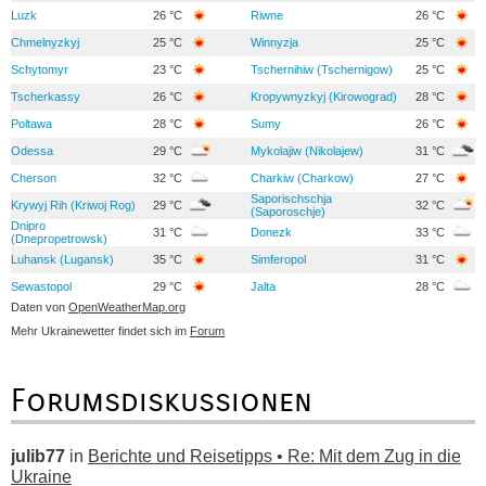
Luzk
26 °C
Riwne
26 °C
Chmelnyzkyj
25 °C
Winnyzja
25 °C
Schytomyr
23 °C
Tschernihiw (Tschernigow)
25 °C
Tscherkassy
26 °C
Kropywnyzkyj (Kirowograd)
28 °C
Poltawa
28 °C
Sumy
26 °C
Odessa
29 °C
Mykolajiw (Nikolajew)
31 °C
Cherson
32 °C
Charkiw (Charkow)
27 °C
Saporischschja
Krywyj Rih (Kriwoj Rog)
29 °C
32 °C
(Saporoschje)
Dnipro
31 °C
Donezk
33 °C
(Dnepropetrowsk)
Luhansk (Lugansk)
35 °C
Simferopol
31 °C
Sewastopol
29 °C
Jalta
28 °C
Daten von
OpenWeatherMap.org
Mehr Ukrainewetter findet sich im
Forum
Forumsdiskussionen
julib77
in
Berichte und Reisetipps • Re: Mit dem Zug in die
Ukraine