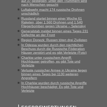
auf 37 gestiegen; unter den Trümmern wird
keine Probleme geben“
nach Menschen gesucht
Luftabwehr macht 174 russische Drohnen
Eric
in
Recht, Visa und Dokumente • Deklaration
unschädlich
gebrauchter Kleidung beim Zoll
Russland startet binnen einer Woche 61
Raketen, über 1.560 Drohnen und 1.540
„Hallo Leute, ich weiß nicht, ob ich hier richtig bin mit meiner
Fliegerbomben gegen Ukraine – Selenskyj
Anfrage. Ich möchte 4 Umzugskartons mit gebrauchter
Generalstab meldet binnen eines Tages 231
Straßen Kleidung bei der Einreise in die Ukraine
Gefechte an der Front
mitnehmen. Es ist gebrauchte Kleidung...“
Region Donezk: Russen töten drei Zivilisten
In Odessa wurden durch den nächtlichen
lev
in
Berichte und Reisetipps • Re: An welchem
Beschuss durch die Russische Föderation
Grenzübergang zwischen Polen und der Ukraine geht es am
Häuser zerstört und es gibt Verletzte (Foto)
schnellsten?
Charkiw unter russischem Angriff:
Hochhäuser getroffen, es gibt Tote und
„Wir sind mit unserem Wohnmobil, wie geplant am Montag
Verletzte
15.6. in Krakovets rüber. Sehr zeitig los gegen 5 Uhr in der
Verluste russischer Armee in Ukraine liegen
Früh. Mit sehr sehr wenig Verkehr, super bis zur Grenze. Nur
binnen eines Tages bei 1130 weiteren
8 PKW vor der Schranke....“
Angreifern
In Charkiw wurden durch russische Angriffe
Frank
in
Berichte und Reisetipps • Re: An welchem
Hochhäuser beschädigt: Es gibt Tote und
Grenzübergang zwischen Polen und der Ukraine geht es am
Verletzte
schnellsten?
„Gestern 6 Stunden warten vor der Grenze Richtung Polen
in Krakowez mit dem Kleinbus. Abfertigung ging dann