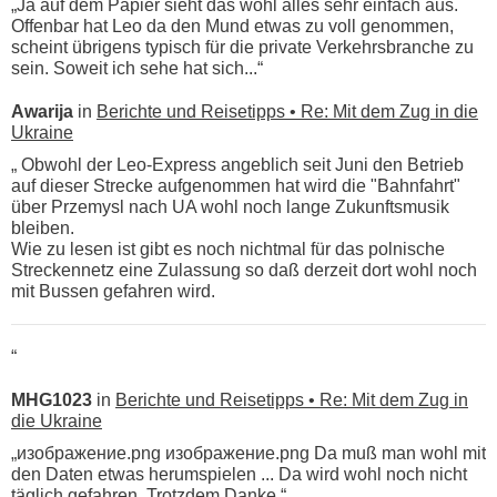
„Ja auf dem Papier sieht das wohl alles sehr einfach aus.
Offenbar hat Leo da den Mund etwas zu voll genommen,
scheint übrigens typisch für die private Verkehrsbranche zu
sein. Soweit ich sehe hat sich...“
Awarija
in
Berichte und Reisetipps • Re: Mit dem Zug in die
Ukraine
„ Obwohl der Leo-Express angeblich seit Juni den Betrieb
auf dieser Strecke aufgenommen hat wird die "Bahnfahrt"
über Przemysl nach UA wohl noch lange Zukunftsmusik
bleiben.
Wie zu lesen ist gibt es noch nichtmal für das polnische
Streckennetz eine Zulassung so daß derzeit dort wohl noch
mit Bussen gefahren wird.
“
MHG1023
in
Berichte und Reisetipps • Re: Mit dem Zug in
die Ukraine
„изображение.png изображение.png Da muß man wohl mit
den Daten etwas herumspielen ... Da wird wohl noch nicht
täglich gefahren. Trotzdem Danke.“