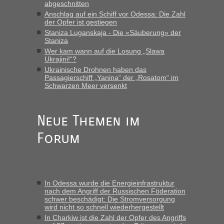
LeoExpress ist - und nur auf deren Webseite kann man die
abgeschnitten
Fahrkarten kaufen. Zumindest ist es die erste Umsteigefreie
Anschlag auf ein Schiff vor Odessa: Die Zahl
Verbindung von Deutschland...“
der Opfer ist gestiegen
Staniza Luganskaja - Die «Säuberung» der
Staniza
Eric
in
Recht, Visa und Dokumente • Re: Deklaration
gebrauchter Kleidung beim Zoll
Wer kam wann auf die Losung „Slawa
Ukrajini!“?
„Vielen Dank, mit einem Briefchen meiner Frau im Gepäck
Ukrainische Drohnen haben das
gab es keine Probleme“
Passagierschiff „Yanina“ der „Rosatom“ im
Schwarzen Meer versenkt
Anuleb
in
Recht, Visa und Dokumente • Re: Seit Anfang
des Jahres haben die Zollbeamten Verstöße im Wert von
fast 11 Milliarden aufgedeckt
Neue Themen im
„Am besten wäre natürlich, wenn die Frau mit dabei ist.
Forum
Alleinreisende Männer stehen schließlich immer unter
Verdacht.“
Frank
in
Recht, Visa und Dokumente • Re: Seit Anfang des
Jahres haben die Zollbeamten Verstöße im Wert von fast 11
In Odessa wurde die Energieinfrastruktur
Milliarden aufgedeckt
nach dem Angriff der Russischen Föderation
schwer beschädigt: Die Stromversorgung
„Kein Zoll. Du musst an sich nur sagen dass das privat ist
wird nicht so schnell wiederhergestellt
und du nicht damit handeln willst. So lange das nicht
In Charkiw ist die Zahl der Opfer des Angriffs
Originalverpackt ist und ersichlich das nicht neu sollte es