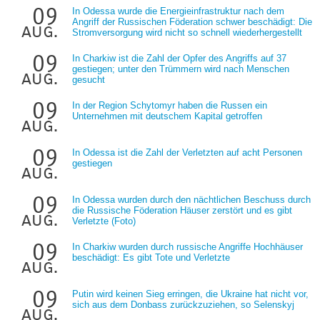
09
In Odessa wurde die Energieinfrastruktur nach dem
Angriff der Russischen Föderation schwer beschädigt: Die
aug.
Stromversorgung wird nicht so schnell wiederhergestellt
09
In Charkiw ist die Zahl der Opfer des Angriffs auf 37
gestiegen; unter den Trümmern wird nach Menschen
aug.
gesucht
09
In der Region Schytomyr haben die Russen ein
Unternehmen mit deutschem Kapital getroffen
aug.
09
In Odessa ist die Zahl der Verletzten auf acht Personen
gestiegen
aug.
09
In Odessa wurden durch den nächtlichen Beschuss durch
die Russische Föderation Häuser zerstört und es gibt
aug.
Verletzte (Foto)
09
In Charkiw wurden durch russische Angriffe Hochhäuser
beschädigt: Es gibt Tote und Verletzte
aug.
09
Putin wird keinen Sieg erringen, die Ukraine hat nicht vor,
sich aus dem Donbass zurückzuziehen, so Selenskyj
aug.