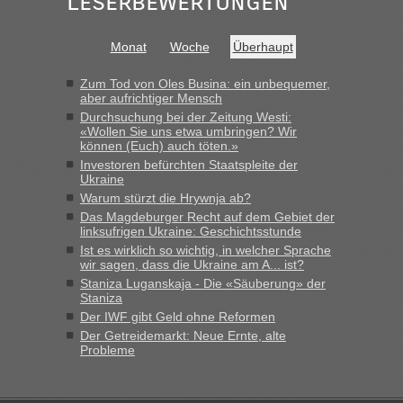
Leserbewertungen
schnell da auch Passagiere mit EU-Pass dabei waren“
Bernd D-UA
in
Berichte und Reisetipps • Re: An welchem
Monat
Woche
Überhaupt
Grenzübergang zwischen Polen und der Ukraine geht es am
schnellsten?
Zum Tod von Oles Busina: ein unbequemer,
aber aufrichtiger Mensch
„Bin am Montag 15.6.26 um 8 Uhr in Urgyniw ausgereist,
Durchsuchung bei der Zeitung Westi:
das erste Mal an einem Montagmorgen ca. 15 Fahrzeuge
«Wollen Sie uns etwa umbringen? Wir
vor mir, bin sonst der Erste oder Zweite, egal, nach ca 20
können (Euch) auch töten.»
Minuten wurde dann die nächste Welle...“
Investoren befürchten Staatspleite der
Ukraine
lev
in
Berichte und Reisetipps • Re: An welchem
Warum stürzt die Hrywnja ab?
Grenzübergang zwischen Polen und der Ukraine geht es am
Das Magdeburger Recht auf dem Gebiet der
schnellsten?
linksufrigen Ukraine: Geschichtsstunde
Ist es wirklich so wichtig, in welcher Sprache
„Derzeit, ist es überall sehr voll an den Grenzen Ukraine/
wir sagen, dass die Ukraine am A... ist?
Polen. Zb. Krakovets 100 PKW ca. 10 h Wartezeit. Wollen
Staniza Luganskaja - Die «Säuberung» der
Montag rüber, versuchen es sehr früh.“
Staniza
Der IWF gibt Geld ohne Reformen
Der Getreidemarkt: Neue Ernte, alte
Probleme