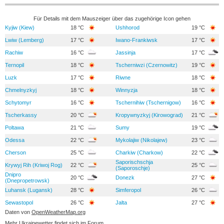
Für Details mit dem Mauszeiger über das zugehörige Icon gehen
Kyjiw (Kiew)
18 °C
Ushhorod
19 °C
Lwiw (Lemberg)
17 °C
Iwano-Frankiwsk
17 °C
Rachiw
16 °C
Jassinja
17 °C
Ternopil
18 °C
Tscherniwzi (Czernowitz)
19 °C
Luzk
17 °C
Riwne
18 °C
Chmelnyzkyj
18 °C
Winnyzja
18 °C
Schytomyr
16 °C
Tschernihiw (Tschernigow)
16 °C
Tscherkassy
20 °C
Kropywnyzkyj (Kirowograd)
21 °C
Poltawa
21 °C
Sumy
19 °C
Odessa
22 °C
Mykolajiw (Nikolajew)
23 °C
Cherson
25 °C
Charkiw (Charkow)
22 °C
Saporischschja
Krywyj Rih (Kriwoj Rog)
22 °C
25 °C
(Saporoschje)
Dnipro
20 °C
Donezk
27 °C
(Dnepropetrowsk)
Luhansk (Lugansk)
28 °C
Simferopol
26 °C
Sewastopol
26 °C
Jalta
27 °C
Daten von
OpenWeatherMap.org
Mehr Ukrainewetter findet sich im
Forum