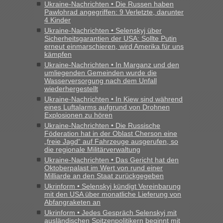
Ukraine-Nachrichten • Die Russen haben
Pawlohrad angegriffen: 9 Verletzte, darunter
4 Kinder
Ukraine-Nachrichten • Selenskyj über
Sicherheitsgarantien der USA: Sollte Putin
erneut einmarschieren, wird Amerika für uns
kämpfen
Ukraine-Nachrichten • In Marganz und den
umliegenden Gemeinden wurde die
Wasserversorgung nach dem Unfall
wiederhergestellt
Ukraine-Nachrichten • In Kiew sind während
eines Luftalarms aufgrund von Drohnen
Explosionen zu hören
Ukraine-Nachrichten • Die Russische
Föderation hat in der Oblast Cherson eine
„freie Jagd“ auf Fahrzeuge ausgerufen, so
die regionale Militärverwaltung
Ukraine-Nachrichten • Das Gericht hat den
Oktoberpalast im Wert von rund einer
Milliarde an den Staat zurückgegeben
Ukrinform • Selenskyj kündigt Vereinbarung
mit den USA über monatliche Lieferung von
Abfangraketen an
Ukrinform • Jedes Gespräch Selenskyj mit
ausländischen Spitzenpolitikern beginnt mit