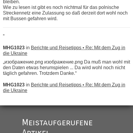
bleiben.
Wie zu lesen ist gibt es noch nichtmal für das polnische
Streckennetz eine Zulassung so daß derzeit dort wohl noch
mit Bussen gefahren wird.
“
MHG1023
in
Berichte und Reisetipps • Re: Mit dem Zug in
die Ukraine
„изображение.png изображение.png Da muß man wohl mit
den Daten etwas herumspielen ... Da wird wohl noch nicht
täglich gefahren. Trotzdem Danke.“
MHG1023
in
Berichte und Reisetipps • Re: Mit dem Zug in
die Ukraine
„
Der Link zum Anbieter ist ja da.
Meistaufgerufene
Ist korrekt, aber ich finde man hätte trotzdem im Text gleich
darauf hinweisen können.
Artikel