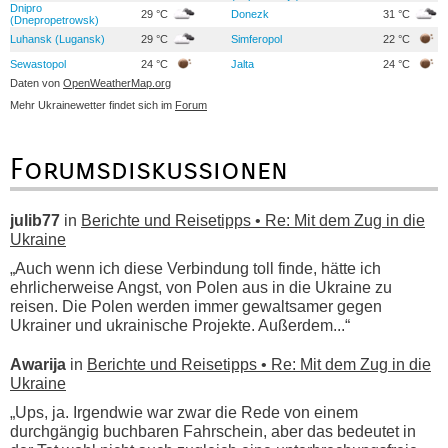
Dnipro
29 °C
Donezk
31 °C
(Dnepropetrowsk)
Luhansk (Lugansk)
29 °C
Simferopol
22 °C
Sewastopol
24 °C
Jalta
24 °C
Daten von
OpenWeatherMap.org
Mehr Ukrainewetter findet sich im
Forum
Forumsdiskussionen
julib77
in
Berichte und Reisetipps • Re: Mit dem Zug in die
Ukraine
„Auch wenn ich diese Verbindung toll finde, hätte ich
ehrlicherweise Angst, von Polen aus in die Ukraine zu
reisen. Die Polen werden immer gewaltsamer gegen
Ukrainer und ukrainische Projekte. Außerdem...“
Awarija
in
Berichte und Reisetipps • Re: Mit dem Zug in die
Ukraine
„Ups, ja. Irgendwie war zwar die Rede von einem
durchgängig buchbaren Fahrschein, aber das bedeutet in