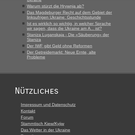
lev
in
Berichte und Reisetipps • Re: An welchem
Warum stürzt die Hrywnja ab?
Grenzübergang zwischen Polen und der Ukraine geht es am
Das Magdeburger Recht auf dem Gebiet der
schnellsten?
linksufrigen Ukraine: Geschichtsstunde
Ist es wirklich so wichtig, in welcher Sprache
„Derzeit, ist es überall sehr voll an den Grenzen Ukraine/
wir sagen, dass die Ukraine am A... ist?
Polen. Zb. Krakovets 100 PKW ca. 10 h Wartezeit. Wollen
Staniza Luganskaja - Die «Säuberung» der
Montag rüber, versuchen es sehr früh.“
Staniza
Der IWF gibt Geld ohne Reformen
Der Getreidemarkt: Neue Ernte, alte
Probleme
Nützliches
Impressum und Datenschutz
Kontakt
Forum
Stammtisch Kiew/Kyjiw
Das Wetter in der Ukraine