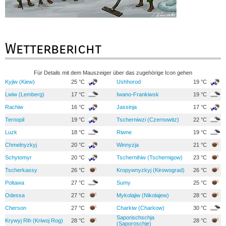
Wetterbericht
Für Details mit dem Mauszeiger über das zugehörige Icon gehen
Kyjiw (Kiew)
25 °C
Ushhorod
19 °C
Lwiw (Lemberg)
17 °C
Iwano-Frankiwsk
19 °C
Rachiw
16 °C
Jassinja
17 °C
Ternopil
19 °C
Tscherniwzi (Czernowitz)
22 °C
Luzk
18 °C
Riwne
19 °C
Chmelnyzkyj
20 °C
Winnyzja
21 °C
Schytomyr
20 °C
Tschernihiw (Tschernigow)
23 °C
Tscherkassy
26 °C
Kropywnyzkyj (Kirowograd)
26 °C
Poltawa
27 °C
Sumy
25 °C
Odessa
27 °C
Mykolajiw (Nikolajew)
28 °C
Cherson
27 °C
Charkiw (Charkow)
30 °C
Saporischschja
Krywyj Rih (Kriwoj Rog)
28 °C
28 °C
(Saporoschje)