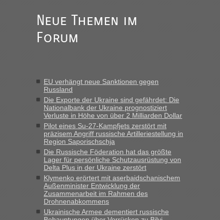
des Jahres haben die Zollbeamten Verstöße im Wert von
fast 11 Milliarden aufgedeckt
Neue Themen im
„Am besten wäre natürlich, wenn die Frau mit dabei ist.
Forum
Alleinreisende Männer stehen schließlich immer unter
Verdacht.“
Frank
in
Recht, Visa und Dokumente • Re: Seit Anfang des
Jahres haben die Zollbeamten Verstöße im Wert von fast 11
EU verhängt neue Sanktionen gegen
Milliarden aufgedeckt
Russland
„Kein Zoll. Du musst an sich nur sagen dass das privat ist
Die Exporte der Ukraine sind gefährdet: Die
und du nicht damit handeln willst. So lange das nicht
Nationalbank der Ukraine prognostiziert
Verluste in Höhe von über 2 Milliarden Dollar
Originalverpackt ist und ersichlich das nicht neu sollte es
Pilot eines Su-27-Kampfjets zerstört mit
keine Probleme geben“
präzisem Angriff russische Artilleriestellung in
Region Saporischschja
Eric
in
Recht, Visa und Dokumente • Deklaration
Die Russische Föderation hat das größte
gebrauchter Kleidung beim Zoll
Lager für persönliche Schutzausrüstung von
Delta Plus in der Ukraine zerstört
„Hallo Leute, ich weiß nicht, ob ich hier richtig bin mit meiner
Klymenko erörtert mit aserbaidschanischem
Anfrage. Ich möchte 4 Umzugskartons mit gebrauchter
Außenminister Entwicklung der
Straßen Kleidung bei der Einreise in die Ukraine
Zusammenarbeit im Rahmen des
mitnehmen. Es ist gebrauchte Kleidung...“
Drohnenabkommens
Ukrainische Armee dementiert russische
lev
in
Berichte und Reisetipps • Re: An welchem
Behauptungen über Vorrücken zu Bilyj