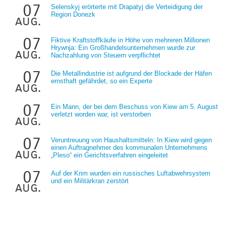
07
Selenskyj erörterte mit Drapatyj die Verteidigung der
Region Donezk
aug.
07
Fiktive Kraftstoffkäufe in Höhe von mehreren Millionen
Hrywnja: Ein Großhandelsunternehmen wurde zur
aug.
Nachzahlung von Steuern verpflichtet
07
Die Metallindustrie ist aufgrund der Blockade der Häfen
ernsthaft gefährdet, so ein Experte
aug.
07
Ein Mann, der bei dem Beschuss von Kiew am 5. August
verletzt worden war, ist verstorben
aug.
07
Veruntreuung von Haushaltsmitteln: In Kiew wird gegen
einen Auftragnehmer des kommunalen Unternehmens
aug.
„Pleso“ ein Gerichtsverfahren eingeleitet
07
Auf der Krim wurden ein russisches Luftabwehrsystem
und ein Militärkran zerstört
aug.