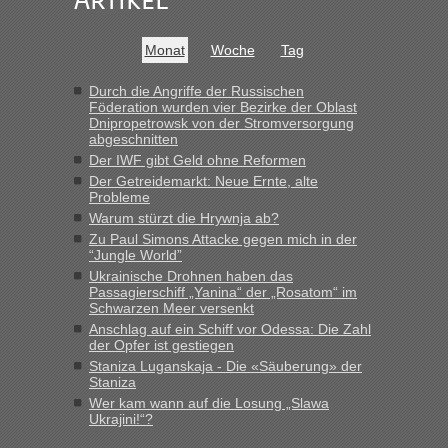
War aber nicht "böse" gemeint ...
Bis jetzt sind die Tickets auch noch nicht auf der Webseite
buchbar - warum auch immer ...
Monat
Woche
Tag
Hab´s versucht - bekomme aber immer angezeigt "auf dieser
Strecke fahren wir nicht"
Durch die Angriffe der Russischen
Föderation wurden vier Bezirke der Oblast
Dnipropetrowsk von der Stromversorgung
abgeschnitten
“
Der IWF gibt Geld ohne Reformen
Der Getreidemarkt: Neue Ernte, alte
MHG1023
in
Berichte und Reisetipps • Re: Mit dem Zug in
Probleme
die Ukraine
Warum stürzt die Hrywnja ab?
„Man sollte aber explizit dazu schreiben, daß es ein Zug von
Zu Paul Simons Attacke gegen mich in der
LeoExpress ist - und nur auf deren Webseite kann man die
“Jungle World”
Fahrkarten kaufen. Zumindest ist es die erste Umsteigefreie
Ukrainische Drohnen haben das
Verbindung von Deutschland...“
Passagierschiff „Yanina“ der „Rosatom“ im
Schwarzen Meer versenkt
Anschlag auf ein Schiff vor Odessa: Die Zahl
Eric
in
Recht, Visa und Dokumente • Re: Deklaration
der Opfer ist gestiegen
gebrauchter Kleidung beim Zoll
Staniza Luganskaja - Die «Säuberung» der
„Vielen Dank, mit einem Briefchen meiner Frau im Gepäck
Staniza
gab es keine Probleme“
Wer kam wann auf die Losung „Slawa
Ukrajini!“?
Anuleb
in
Recht, Visa und Dokumente • Re: Seit Anfang