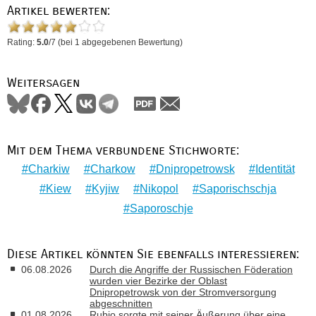
Artikel bewerten:
Rating:
5.0
/
7
(bei
1
abgegebenen Bewertung)
Weitersagen
Mit dem Thema verbundene Stichworte:
Charkiw
Charkow
Dnipropetrowsk
Identität
Kiew
Kyjiw
Nikopol
Saporischschja
Saporoschje
Diese Artikel könnten Sie ebenfalls interessieren:
06.08.2026
Durch die Angriffe der Russischen Föderation
wurden vier Bezirke der Oblast
Dnipropetrowsk von der Stromversorgung
abgeschnitten
01.08.2026
Rubio sorgte mit seiner Äußerung über eine