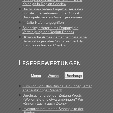
Grenzübergang zwischen Polen und der Ukraine geht es am
Kolodjas in Region Charkiw
schnellsten?
Die Russen haben Lagerhäuser eines
Logistikunternehmens in der Oblast
„Wir sind mit unserem Wohnmobil, wie geplant am Montag
Dnipropetrowsk ins Visier genommen
15.6. in Krakovets rüber. Sehr zeitig los gegen 5 Uhr in der
In Jalta Hafen angegriffen
Früh. Mit sehr sehr wenig Verkehr, super bis zur Grenze. Nur
Selenskyj erörterte mit Drapatyj die
8 PKW vor der Schranke....“
Verteidigung der Region Donezk
Ukrainische Armee dementiert russische
Frank
in
Berichte und Reisetipps • Re: An welchem
Behauptungen über Vorrücken zu Bilyj
Grenzübergang zwischen Polen und der Ukraine geht es am
Kolodjas in Region Charkiw
schnellsten?
„Gestern 6 Stunden warten vor der Grenze Richtung Polen
Leserbewertungen
in Krakowez mit dem Kleinbus. Abfertigung ging dann
schnell da auch Passagiere mit EU-Pass dabei waren“
Bernd D-UA
in
Berichte und Reisetipps • Re: An welchem
Monat
Woche
Überhaupt
Grenzübergang zwischen Polen und der Ukraine geht es am
schnellsten?
Zum Tod von Oles Busina: ein unbequemer,
aber aufrichtiger Mensch
„Bin am Montag 15.6.26 um 8 Uhr in Urgyniw ausgereist,
Durchsuchung bei der Zeitung Westi:
das erste Mal an einem Montagmorgen ca. 15 Fahrzeuge
«Wollen Sie uns etwa umbringen? Wir
vor mir, bin sonst der Erste oder Zweite, egal, nach ca 20
können (Euch) auch töten.»
Minuten wurde dann die nächste Welle...“
Investoren befürchten Staatspleite der
Ukraine